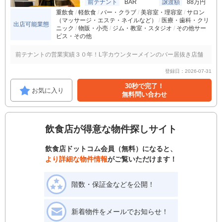
前テナント
BAR
譲渡額
88万円
重飲食
軽飲食
バー・クラブ
美容室・理容室
サロン
（マッサージ・エステ・ネイルなど）
医療・歯科・クリ
出店可能業態
ニック
物販・小売
ジム・教室・スタジオ
その他サー
ビス・その他
前テナントの営業実績３０年！L字カウンターメインのバー居抜き店舗
登録日：2026-07-31
30秒で完了！
お気に入り
無料問い合わせ
飲食店が得意な物件探しサイト
飲食店ドットコム会員（無料）になると、
より詳細な物件情報
がご覧いただけます！
階数・保証金などを公開！
新着物件をメールでお知らせ！