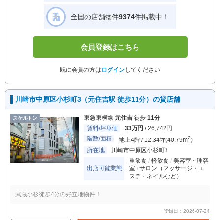
全国の店舗物件
9374
件掲載中！
会員登録はこちら
既に会員の方は
ログイン
してください
川崎市中原区小杉町3（元住吉駅 徒歩11分）の貸店舗
東急東横線
元住吉
徒歩
11分
スケルトン
賃料/坪単価
33万円
/ 26,742円
階数/面積
2
地上4階 / 12.34坪(40.79m
)
所在地
川崎市中原区小杉町3
重飲食
軽飲食
美容室・理容
出店可能業態
室
サロン（マッサージ・エ
ステ・ネイルなど）
武蔵小杉徒歩4分の好立地物件！
登録日：2026-07-24