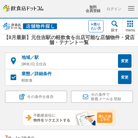
無料
ログイン
会員登録
売り
たい方
探す
menu
【8月最新】元住吉駅の軽飲食を出店可能な店舗物件・貸店
舗・テナント一覧
地域／駅
変更
[神奈川] 元住吉
業態／詳細条件
変更
軽飲食
今の条件で
今の条件を保存
新着メールを登録
7