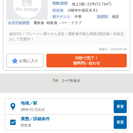
階数/面積
2
地上1階 / 22坪(72.73m
)
所在地
川崎市中原区木月1
前テナント
中華
譲渡額
相談
出店可能業態
重飲食
軽飲食
バー・クラブ
徒歩3分！ブレーメン通りから至近！重飲食可能な路面1階店舗！内装活
かして営業可！
登録日：2026-05-28
30秒で完了！
お気に入り
無料問い合わせ
7
件
1
〜
7
件表示
地域／駅
変更
[神奈川] 元住吉
業態／詳細条件
変更
軽飲食