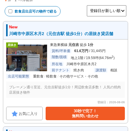
件
1
〜
7
件表示
飲食店出店可
の物件で絞る
New
川崎市中原区木月2（元住吉駅 徒歩1分）の居抜き貸店舗
東急東横線
元住吉
徒歩
1分
居抜き
賃料/坪単価
61.6万円
/ 31,445円
階数/面積
2
地上1階 / 19.59坪(64.76m
)
所在地
川崎市中原区木月2
前テナント
焼き肉
譲渡額
相談
出店可能業態
重飲食
軽飲食
その他サービス・その他
ブレーメン通り至近、元住吉駅徒歩1分！周辺飲食店多数！ 人気の焼肉
店居抜き物件
登録日：2026-08-06
30秒で完了！
お気に入り
無料問い合わせ