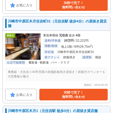
30秒で完了！
お気に入り
無料問い合わせ
川崎市中原区木月住吉町31（元住吉駅 徒歩4分）の居抜き貸店
舗
東急東横線
元住吉
徒歩
4分
居抜き
賃料/坪単価
20万円
/ 22,222円
階数/面積
2
地上1階 / 9坪(29.75m
)
所在地
川崎市中原区木月住吉町31
前テナント
鉄板焼き
譲渡額
相談
出店可能業態
重飲食
軽飲食
バー・クラブ
東横線・元住吉☆40年営業の老舗鉄板焼き居抜き！鉄板付カウンター＆
大型看板が魅力
登録日：2026-06-30
30秒で完了！
お気に入り
無料問い合わせ
川崎市中原区木月1（元住吉駅 徒歩3分）の居抜き貸店舗