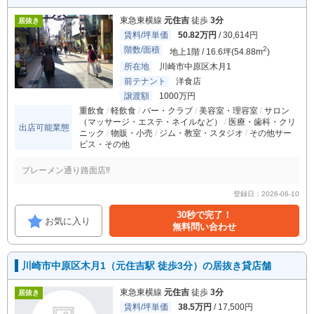
東急東横線
元住吉
徒歩
3分
居抜き
賃料/坪単価
50.82万円
/ 30,614円
階数/面積
2
地上1階 / 16.6坪(54.88m
)
所在地
川崎市中原区木月1
前テナント
洋食店
譲渡額
1000万円
重飲食
軽飲食
バー・クラブ
美容室・理容室
サロン
（マッサージ・エステ・ネイルなど）
医療・歯科・クリ
出店可能業態
ニック
物販・小売
ジム・教室・スタジオ
その他サー
ビス・その他
ブレーメン通り路面店‼
登録日：2026-06-10
30秒で完了！
お気に入り
無料問い合わせ
川崎市中原区木月1（元住吉駅 徒歩3分）の居抜き貸店舗
東急東横線
元住吉
徒歩
3分
居抜き
賃料/坪単価
38.5万円
/ 17,500円