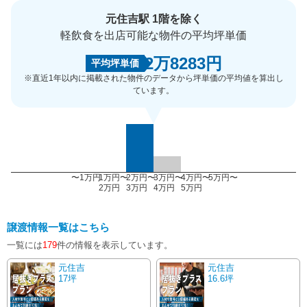
元住吉駅 1階を除く
軽飲食を出店可能な物件の平均坪単価
2万8283円
平均坪単価
※直近1年以内に掲載された物件のデータから坪単価の平均値を算出し
ています。
〜1万円
1万円〜
2万円〜
3万円〜
4万円〜
5万円〜
2万円
3万円
4万円
5万円
譲渡情報一覧はこちら
一覧には
179
件の情報を表示しています。
元住吉
元住吉
17坪
16.6坪