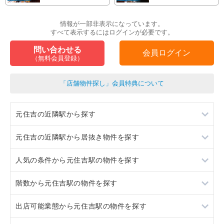
情報が一部非表示になっています。
すべて表示するにはログインが必要です。
問い合わせる
会員ログイン
（無料会員登録）
「店舗物件探し」会員特典について
元住吉の近隣駅から探す
元住吉の近隣駅から居抜き物件を探す
日吉
人気の条件から元住吉駅の物件を探す
武蔵小杉
日吉
階数から元住吉駅の物件を探す
綱島
武蔵小杉
居抜き
出店可能業態から元住吉駅の物件を探す
新丸子
綱島
スケルトン
1階