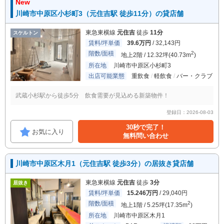
New
川崎市中原区小杉町3（元住吉駅 徒歩11分）の貸店舗
東急東横線
元住吉
徒歩
11分
スケルトン
賃料/坪単価
39.6万円
/ 32,143円
階数/面積
2
地上2階 / 12.32坪(40.73m
)
所在地
川崎市中原区小杉町3
出店可能業態
重飲食
軽飲食
バー・クラブ
武蔵小杉駅から徒歩5分 飲食需要が見込める新築物件！
登録日：2026-08-03
30秒で完了！
お気に入り
無料問い合わせ
川崎市中原区木月1（元住吉駅 徒歩3分）の居抜き貸店舗
東急東横線
元住吉
徒歩
3分
居抜き
賃料/坪単価
15.246万円
/ 29,040円
階数/面積
2
地上1階 / 5.25坪(17.35m
)
所在地
川崎市中原区木月1