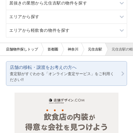
居抜きの業態から元住吉駅の物件を探す
新丸子
ロードサイド物件
重飲食
エリアから探す
看板取り付け可
軽飲食
中華
エリアから軽飲食の物件を探す
10坪以下
バー・クラブ
焼肉
東京23区
20坪以下
美容室・理容室
鉄板焼き・お好み焼
東京都下
東京23区
店舗物件探しトップ
首都圏
神奈川
元住吉駅
元住吉駅の軽
賃料20万円以下
サロン（マッサージ・エステ・ネイルなど）
バー
神奈川
東京都下
店舗の移転・譲渡をお考えの方へ
医療・歯科・クリニック
洋食
千葉
神奈川
査定額がすぐわかる「オンライン査定サービス」をご利用く
ださい!!
物販・小売
埼玉
千葉
ジム・教室・スタジオ
埼玉
その他サービス・その他