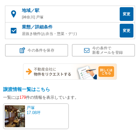
地域／駅
変更
[神奈川] 戸塚
業態／詳細条件
変更
居抜き物件(お弁当・惣菜・デリ)
今の条件で
今の条件を保存
新着メールを登録
譲渡情報一覧はこちら
一覧には
179
件の情報を表示しています。
戸塚
17.08坪