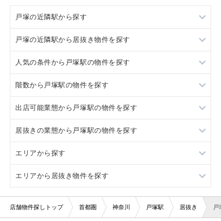
戸塚の近隣駅から探す
戸塚の近隣駅から居抜き物件を探す
大船
人気の条件から戸塚駅の物件を探す
東戸塚
大船
階数から戸塚駅の物件を探す
横浜
東戸塚
居抜き
出店可能業態から戸塚駅の物件を探す
北鎌倉
横浜
スケルトン
1階
居抜きの業態から戸塚駅の物件を探す
北鎌倉
ロードサイド物件
2階
重飲食
エリアから探す
駐車場あり
3階以上
軽飲食
和食
エリアから居抜き物件を探す
看板取り付け可
バー・クラブ
クリニック
東京23区
20坪以下
美容室・理容室
その他店舗物件
東京都下
東京23区
店舗物件探しトップ
首都圏
神奈川
戸塚駅
居抜き
戸