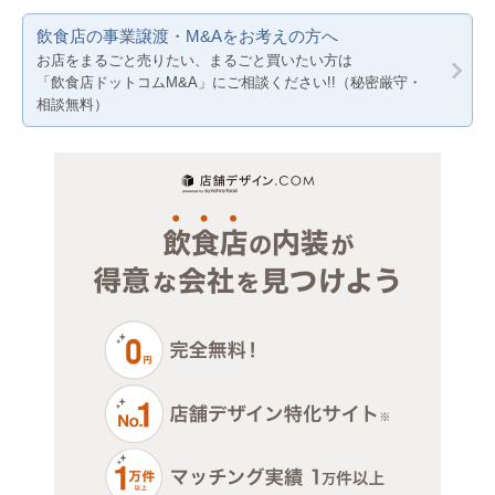
サロン（マッサージ・エステ・ネイルなど）
神奈川
東京都下
飲食店の事業譲渡・M&Aをお考えの方へ
医療・歯科・クリニック
千葉
神奈川
お店をまるごと売りたい、まるごと買いたい方は
「飲食店ドットコムM&A」にご相談ください!!（秘密厳守・
物販・小売
埼玉
千葉
相談無料）
ジム・教室・スタジオ
埼玉
その他サービス・その他