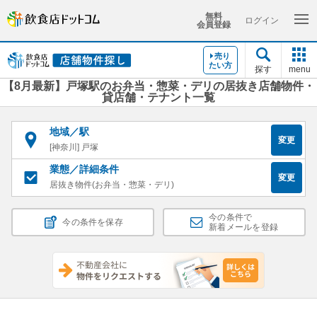
無料
ログイン
会員登録
売り
たい方
探す
menu
【8月最新】戸塚駅のお弁当・惣菜・デリの居抜き店舗物件・
貸店舗・テナント一覧
地域／駅
変更
[神奈川] 戸塚
業態／詳細条件
変更
居抜き物件(お弁当・惣菜・デリ)
今の条件で
今の条件を保存
新着メールを登録