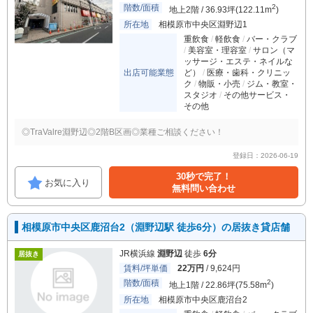
階数/面積
2
地上2階 / 36.93坪(122.11m
)
所在地
相模原市中央区淵野辺1
重飲食
軽飲食
バー・クラブ
美容室・理容室
サロン（マ
ッサージ・エステ・ネイルな
出店可能業態
ど）
医療・歯科・クリニッ
ク
物販・小売
ジム・教室・
スタジオ
その他サービス・
その他
◎TraValre淵野辺◎2階B区画◎業種ご相談ください！
登録日：2026-06-19
30秒で完了！
お気に入り
無料問い合わせ
相模原市中央区鹿沼台2（淵野辺駅 徒歩6分）の居抜き貸店舗
JR横浜線
淵野辺
徒歩
6分
居抜き
賃料/坪単価
22万円
/ 9,624円
階数/面積
2
地上1階 / 22.86坪(75.58m
)
所在地
相模原市中央区鹿沼台2