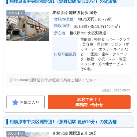
相模原市中央区淵野辺1（淵野辺駅 徒歩10分）の貸店舗
JR横浜線
淵野辺
徒歩
10分
スケルトン
賃料/坪単価
48.71万円
/ 10,779円
階数/面積
2
地上2階 / 45.19坪(149.4m
)
所在地
相模原市中央区淵野辺1
重飲食
軽飲食
バー・クラブ
美容室・理容室
サロン（マ
ッサージ・エステ・ネイルな
出店可能業態
ど）
医療・歯科・クリニッ
ク
物販・小売
ジム・教室・
スタジオ
その他サービス・
その他
◎TraValore淵野辺◎2階A区画◎業種ご相談ください！
登録日：2026-08-06
30秒で完了！
お気に入り
無料問い合わせ
相模原市中央区淵野辺1（淵野辺駅 徒歩10分）の貸店舗
JR横浜線
淵野辺
徒歩
10分
スケルトン