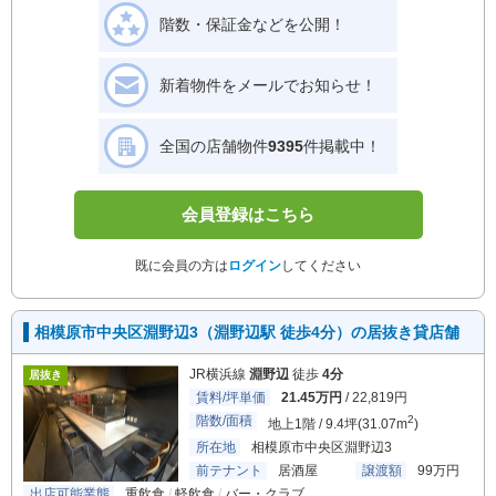
階数・保証金などを公開！
新着物件をメールでお知らせ！
全国の店舗物件
9395
件掲載中！
会員登録はこちら
既に会員の方は
ログイン
してください
相模原市中央区淵野辺3（淵野辺駅 徒歩4分）の居抜き貸店舗
JR横浜線
淵野辺
徒歩
4分
居抜き
賃料/坪単価
21.45万円
/ 22,819円
階数/面積
2
地上1階 / 9.4坪(31.07m
)
所在地
相模原市中央区淵野辺3
前テナント
居酒屋
譲渡額
99万円
出店可能業態
重飲食
軽飲食
バー・クラブ