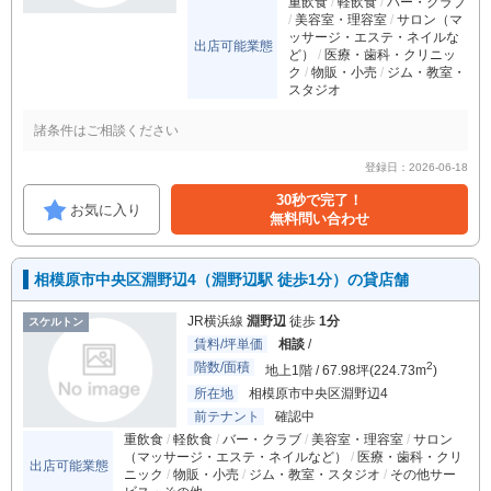
重飲食
軽飲食
バー・クラブ
美容室・理容室
サロン（マ
ッサージ・エステ・ネイルな
出店可能業態
ど）
医療・歯科・クリニッ
ク
物販・小売
ジム・教室・
スタジオ
諸条件はご相談ください
登録日：2026-06-18
30秒で完了！
お気に入り
無料問い合わせ
相模原市中央区淵野辺4（淵野辺駅 徒歩1分）の貸店舗
JR横浜線
淵野辺
徒歩
1分
スケルトン
賃料/坪単価
相談
/
階数/面積
2
地上1階 / 67.98坪(224.73m
)
所在地
相模原市中央区淵野辺4
前テナント
確認中
重飲食
軽飲食
バー・クラブ
美容室・理容室
サロン
（マッサージ・エステ・ネイルなど）
医療・歯科・クリ
出店可能業態
ニック
物販・小売
ジム・教室・スタジオ
その他サー