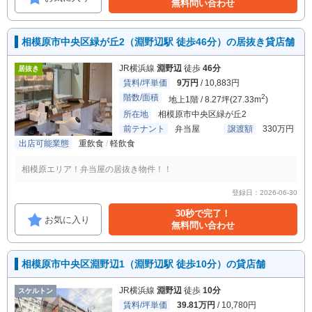
無料問い合わせ
相模原市中央区緑が丘2（淵野辺駅 徒歩46分）の居抜き貸店舗
JR横浜線
淵野辺
徒歩
46分
居抜き
賃料/坪単価
9万円
/ 10,883円
階数/面積
2
地上1階 / 8.27坪(27.33m
)
所在地
相模原市中央区緑が丘2
前テナント
弁当屋
譲渡額
330万円
出店可能業態
重飲食
軽飲食
相模原エリア！弁当屋の居抜き物件！！
登録日：2026-06-30
30秒で完了！
お気に入り
無料問い合わせ
相模原市中央区淵野辺1（淵野辺駅 徒歩10分）の貸店舗
JR横浜線
淵野辺
徒歩
10分
スケルトン
賃料/坪単価
39.81万円
/ 10,780円