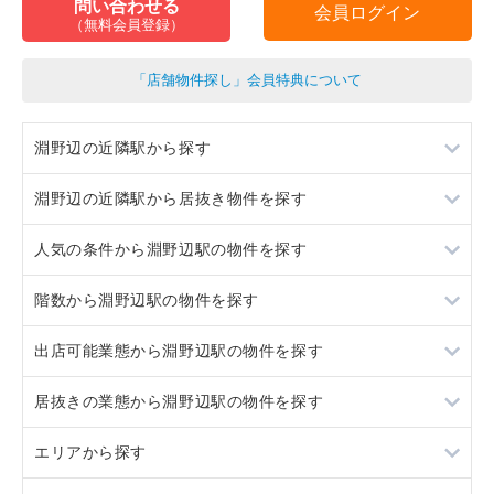
問い合わせる
会員ログイン
（無料会員登録）
「店舗物件探し」会員特典について
淵野辺の近隣駅から探す
淵野辺の近隣駅から居抜き物件を探す
矢部
人気の条件から淵野辺駅の物件を探す
古淵
矢部
階数から淵野辺駅の物件を探す
相模原
古淵
居抜き
出店可能業態から淵野辺駅の物件を探す
相模原
スケルトン
1階
居抜きの業態から淵野辺駅の物件を探す
駐車場あり
2階
重飲食
エリアから探す
看板取り付け可
軽飲食
お弁当・惣菜・デリ