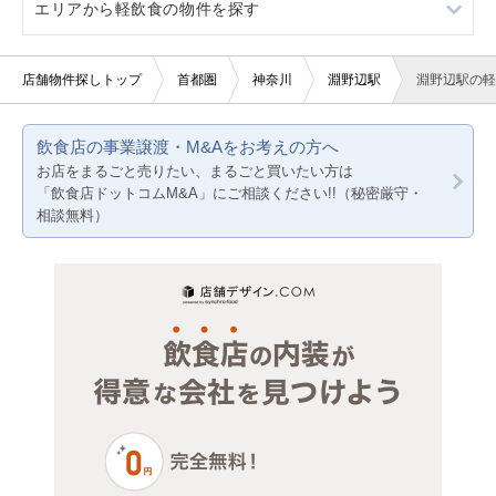
エリアから軽飲食の物件を探す
10坪以下
バー・クラブ
バー
東京23区
20坪以下
美容室・理容室
居酒屋・ダイニングバー
東京都下
東京23区
店舗物件探しトップ
首都圏
神奈川
淵野辺駅
淵野辺駅の軽
賃料10万円以下
サロン（マッサージ・エステ・ネイルなど）
神奈川
東京都下
飲食店の事業譲渡・M&Aをお考えの方へ
賃料20万円以下
医療・歯科・クリニック
千葉
神奈川
お店をまるごと売りたい、まるごと買いたい方は
「飲食店ドットコムM&A」にご相談ください!!（秘密厳守・
物販・小売
埼玉
千葉
相談無料）
ジム・教室・スタジオ
埼玉
その他サービス・その他