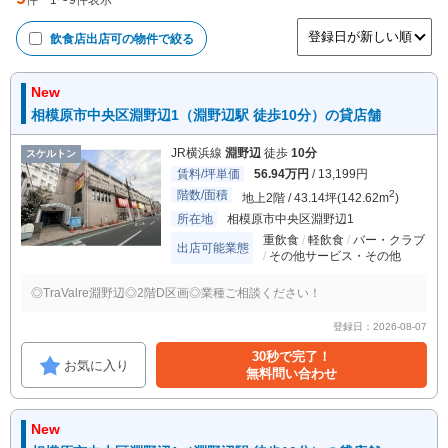
件
1
〜
9
件表示
飲食店出店可
の物件で絞る
New
相模原市中央区淵野辺1（淵野辺駅 徒歩10分）の貸店舗
JR横浜線
淵野辺
徒歩
10分
スケルトン
賃料/坪単価
56.94万円
/ 13,199円
階数/面積
2
地上2階 / 43.14坪(142.62m
)
所在地
相模原市中央区淵野辺1
重飲食
軽飲食
バー・クラブ
出店可能業態
その他サービス・その他
◎TraValre淵野辺◎2階D区画◎業種ご相談ください！
登録日：2026-08-07
30秒で完了！
お気に入り
無料問い合わせ
New