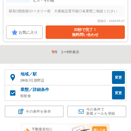
ビス・その他
駅前1階路面/ロータリー前 大看板設置可能◎各業態ご相談ください
登録日：2026-05-27
30秒で完了！
お気に入り
無料問い合わせ
9
件
1
〜
9
件表示
地域／駅
変更
[神奈川] 淵野辺
業態／詳細条件
変更
軽飲食
今の条件で
今の条件を保存
新着メールを登録