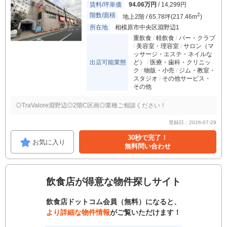
賃料/坪単価
94.06万円
/ 14,299円
階数/面積
2
地上2階 / 65.78坪(217.46m
)
所在地
相模原市中央区淵野辺1
重飲食
軽飲食
バー・クラブ
美容室・理容室
サロン（マ
ッサージ・エステ・ネイルな
出店可能業態
ど）
医療・歯科・クリニッ
ク
物販・小売
ジム・教室・
スタジオ
その他サービス・
その他
◎TraValore淵野辺◎2階C区画◎業種ご相談ください！
登録日：2026-07-29
30秒で完了！
お気に入り
無料問い合わせ
飲食店が得意な物件探しサイト
飲食店ドットコム会員（無料）になると、
より詳細な物件情報
がご覧いただけます！