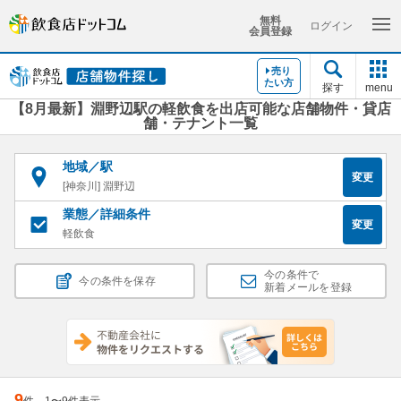
無料
ログイン
会員登録
売り
たい方
探す
menu
【8月最新】淵野辺駅の軽飲食を出店可能な店舗物件・貸店
舗・テナント一覧
地域／駅
変更
[神奈川] 淵野辺
業態／詳細条件
変更
軽飲食
今の条件で
今の条件を保存
新着メールを登録
9