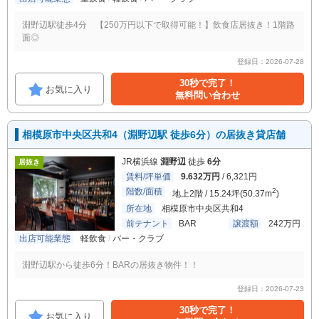
淵野辺駅徒歩4分 【250万円以下で取得可能！】飲食店居抜き！1階路
面◎
登録日：2026-07-28
30秒で完了！
お気に入り
無料問い合わせ
相模原市中央区共和4（淵野辺駅 徒歩6分）の居抜き貸店舗
JR横浜線
淵野辺
徒歩
6分
居抜き
賃料/坪単価
9.632万円
/ 6,321円
階数/面積
2
地上2階 / 15.24坪(50.37m
)
所在地
相模原市中央区共和4
前テナント
BAR
譲渡額
242万円
出店可能業態
軽飲食
バー・クラブ
淵野辺駅から徒歩6分！BARの居抜き物件！！
登録日：2026-07-23
30秒で完了！
お気に入り