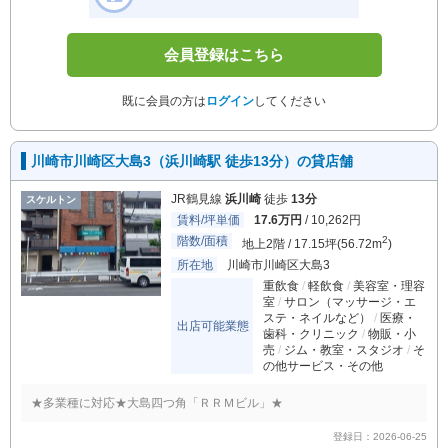
会員登録はこちら
既に会員の方は
ログイン
してください
川崎市川崎区大島3（浜川崎駅 徒歩13分）の貸店舗
JR鶴見線
浜川崎
徒歩
13分
スケルトン
賃料/坪単価
17.6万円
/ 10,262円
階数/面積
2
地上2階 / 17.15坪(56.72m
)
所在地
川崎市川崎区大島3
重飲食
軽飲食
美容室・理容
室
サロン（マッサージ・エ
ステ・ネイルなど）
医療・
出店可能業態
歯科・クリニック
物販・小
売
ジム・教室・スタジオ
そ
の他サービス・その他
★多業種に対応★大島四つ角「ＲＲＭビル」★
登録日：2026-06-25