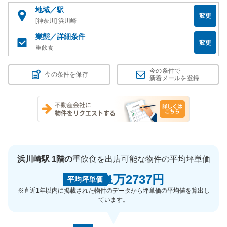
地域／駅
変更
[神奈川] 浜川崎
業態／詳細条件
変更
重飲食
今の条件で
今の条件を保存
新着メールを登録
浜川崎駅 1階の
重飲食を出店可能な物件の平均坪単価
1万2737円
平均坪単価
※直近1年以内に掲載された物件のデータから坪単価の平均値を算出し
ています。