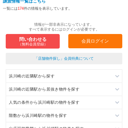
譲渡情報一覧はこちら
一覧には
174
件の情報を表示しています。
情報が一部非表示になっています。
すべて表示するにはログインが必要です。
問い合わせる
会員ログイン
（無料会員登録）
「店舗物件探し」会員特典について
浜川崎の近隣駅から探す
浜川崎の近隣駅から居抜き物件を探す
小田栄
人気の条件から浜川崎駅の物件を探す
川崎
小田栄
階数から浜川崎駅の物件を探す
川崎新町
川崎
居抜き