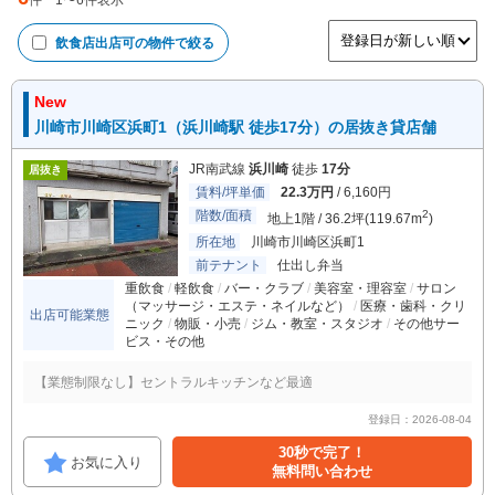
件
1
〜
6
件表示
飲食店出店可
の物件で絞る
New
川崎市川崎区浜町1（浜川崎駅 徒歩17分）の居抜き貸店舗
JR南武線
浜川崎
徒歩
17分
居抜き
賃料/坪単価
22.3万円
/ 6,160円
階数/面積
2
地上1階 / 36.2坪(119.67m
)
所在地
川崎市川崎区浜町1
前テナント
仕出し弁当
重飲食
軽飲食
バー・クラブ
美容室・理容室
サロン
（マッサージ・エステ・ネイルなど）
医療・歯科・クリ
出店可能業態
ニック
物販・小売
ジム・教室・スタジオ
その他サー
ビス・その他
【業態制限なし】セントラルキッチンなど最適
登録日：2026-08-04
30秒で完了！
お気に入り
無料問い合わせ