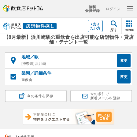
無料
ログイン
会員登録
売り
たい方
探す
menu
【8月最新】浜川崎駅の重飲食を出店可能な店舗物件・貸店
舗・テナント一覧
地域／駅
変更
[神奈川] 浜川崎
業態／詳細条件
変更
重飲食
今の条件で
今の条件を保存
新着メールを登録
6