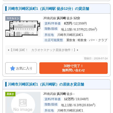
川崎市川崎区浜町1（浜川崎駅 徒歩12分）の貸店舗
JR南武線
浜川崎
徒歩
12分
スケルトン
賃料/坪単価
8万円
/ 12,559円
階数/面積
2
地上1階 / 6.37坪(21.05m
)
所在地
川崎市川崎区浜町1
出店可能業態
重飲食
軽飲食
バー・クラブ
♦【川崎 浜町！ カラオケスナック居抜き物件！】♦
登録日：2026-07-24
30秒で完了！
お気に入り
無料問い合わせ
川崎市川崎区浜町1（浜川崎駅）の居抜き貸店舗
JR南武線
浜川崎
徒歩
-
居抜き
賃料/坪単価
12万円
/ 19,048円
階数/面積
2
地上1階 / 6.3坪(20.83m
)
所在地
川崎市川崎区浜町1