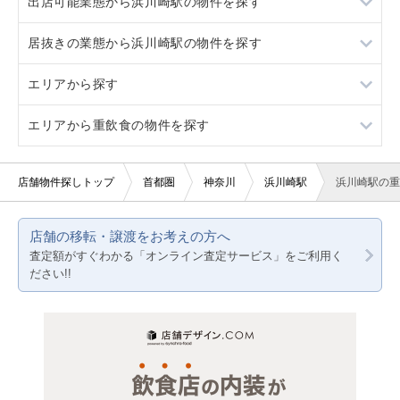
出店可能業態から浜川崎駅の物件を探す
川崎新町
スケルトン
1階
居抜きの業態から浜川崎駅の物件を探す
駐車場あり
重飲食
エリアから探す
看板取り付け可
軽飲食
お弁当・惣菜・デリ
エリアから重飲食の物件を探す
10坪以下
バー・クラブ
その他
東京23区
20坪以下
美容室・理容室
東京都下
東京23区
店舗物件探しトップ
首都圏
神奈川
浜川崎駅
浜川崎駅の重
賃料10万円以下
サロン（マッサージ・エステ・ネイルなど）
神奈川
東京都下
店舗の移転・譲渡をお考えの方へ
賃料20万円以下
医療・歯科・クリニック
千葉
神奈川
査定額がすぐわかる「オンライン査定サービス」をご利用く
ださい!!
物販・小売
埼玉
千葉
ジム・教室・スタジオ
埼玉
その他サービス・その他