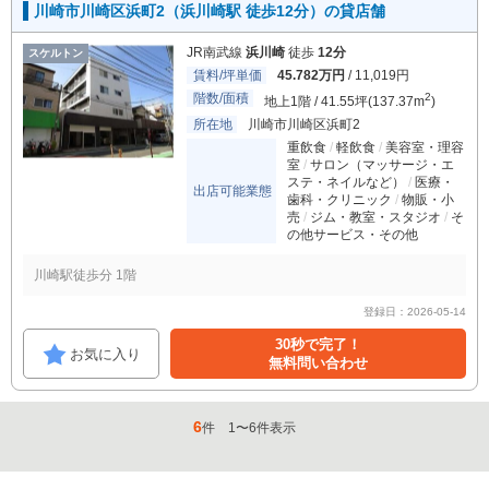
川崎市川崎区浜町2（浜川崎駅 徒歩12分）の貸店舗
JR南武線
浜川崎
徒歩
12分
スケルトン
賃料/坪単価
45.782万円
/ 11,019円
階数/面積
2
地上1階 / 41.55坪(137.37m
)
所在地
川崎市川崎区浜町2
重飲食
軽飲食
美容室・理容
室
サロン（マッサージ・エ
ステ・ネイルなど）
医療・
出店可能業態
歯科・クリニック
物販・小
売
ジム・教室・スタジオ
そ
の他サービス・その他
川崎駅徒歩分 1階
登録日：2026-05-14
30秒で完了！
お気に入り
無料問い合わせ
6
件
1
〜
6
件表示