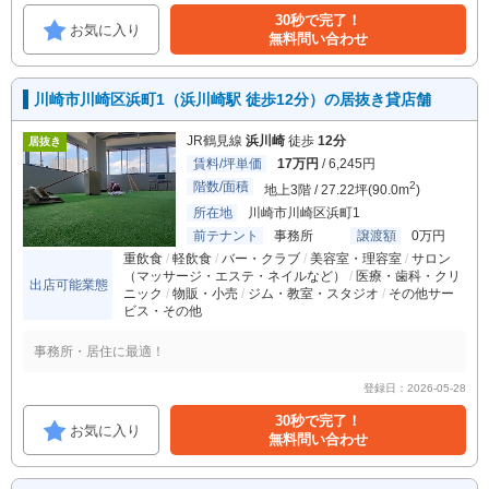
30秒で完了！
お気に入り
無料問い合わせ
川崎市川崎区浜町1（浜川崎駅 徒歩12分）の居抜き貸店舗
JR鶴見線
浜川崎
徒歩
12分
居抜き
賃料/坪単価
17万円
/ 6,245円
階数/面積
2
地上3階 / 27.22坪(90.0m
)
所在地
川崎市川崎区浜町1
前テナント
事務所
譲渡額
0万円
重飲食
軽飲食
バー・クラブ
美容室・理容室
サロン
（マッサージ・エステ・ネイルなど）
医療・歯科・クリ
出店可能業態
ニック
物販・小売
ジム・教室・スタジオ
その他サー
ビス・その他
事務所・居住に最適！
登録日：2026-05-28
30秒で完了！
お気に入り
無料問い合わせ