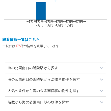
〜1万円
1万円〜
2万円〜
3万円〜
4万円〜
5万円〜
2万円
3万円
4万円
5万円
譲渡情報一覧はこちら
一覧には
178
件の情報を表示しています。
海の公園南口の近隣駅から探す
海の公園南口の近隣駅から居抜き物件を探す
金沢八景
人気の条件から海の公園南口駅の物件を探す
金沢八景
階数から海の公園南口駅の物件を探す
スケルトン