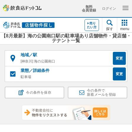
無料
ログイン
会員登録
売り
たい方
探す
menu
【8月最新】海の公園南口駅の駐車場あり店舗物件・貸店舗・
テナント一覧
地域／駅
変更
[神奈川] 海の公園南口
業態／詳細条件
変更
駐車場
今の条件で
今の条件を保存
新着メールを登録