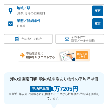
地域／駅
変更
[神奈川] 海の公園南口
業態／詳細条件
変更
駐車場
今の条件で
今の条件を保存
新着メールを登録
海の公園南口駅 1階の
駐車場あり物件の平均坪単価
1万7205円
平均坪単価
※直近1年以内に掲載された物件のデータから坪単価の平均値を算出し
ています。