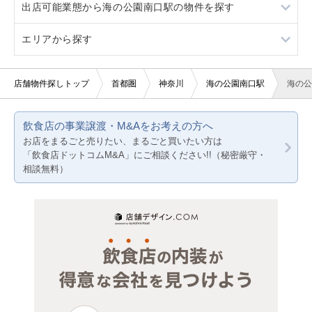
出店可能業態から海の公園南口駅の物件を探す
1階
エリアから探す
美容室・理容室
サロン（マッサージ・エステ・ネイルなど）
東京23区
店舗物件探しトップ
首都圏
神奈川
海の公園南口駅
海の公
医療・歯科・クリニック
東京都下
飲食店の事業譲渡・M&Aをお考えの方へ
物販・小売
神奈川
お店をまるごと売りたい、まるごと買いたい方は
「飲食店ドットコムM&A」にご相談ください!!（秘密厳守・
千葉
相談無料）
埼玉