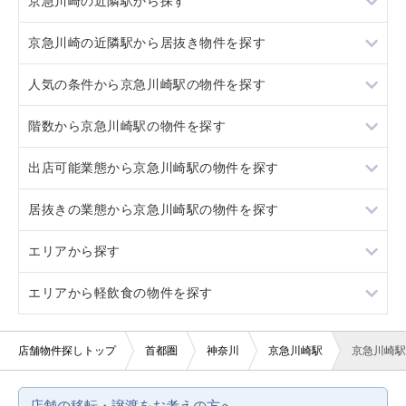
京急川崎の近隣駅から探す
京急川崎の近隣駅から居抜き物件を探す
八丁畷
人気の条件から京急川崎駅の物件を探す
八丁畷
階数から京急川崎駅の物件を探す
居抜き
出店可能業態から京急川崎駅の物件を探す
スケルトン
地下
居抜きの業態から京急川崎駅の物件を探す
ロードサイド物件
1階
重飲食
エリアから探す
駐車場あり
2階
軽飲食
アジア料理
エリアから軽飲食の物件を探す
看板取り付け可
3階以上
バー・クラブ
カラオケ・パブ・スナック
東京23区
10坪以下
美容室・理容室
居酒屋・ダイニングバー
東京都下
東京23区
店舗物件探しトップ
首都圏
神奈川
京急川崎駅
京急川崎駅
20坪以下
サロン（マッサージ・エステ・ネイルなど）
その他
神奈川
東京都下
店舗の移転・譲渡をお考えの方へ