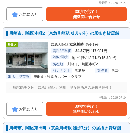
登録日：2026-07-27
30秒で完了！
お気に入り
無料問い合わせ
川崎市川崎区本町2（京急川崎駅 徒歩6分）の居抜き貸店舗
京急大師線
京急川崎
徒歩
6分
居抜き
賃料/坪単価
24.2万円
/ 17,651円
階数/面積
2
地上1階 / 13.71坪(45.32m
)
所在地
川崎市川崎区本町2
前テナント
居酒屋
譲渡額
相談
出店可能業態
重飲食
軽飲食
バー・クラブ
川崎駅徒歩９分 京急川崎駅も利用可能な居酒屋の居抜き物件！
登録日：2026-07-24
30秒で完了！
お気に入り
無料問い合わせ
川崎市川崎区東田町（京急川崎駅 徒歩7分）の居抜き貸店舗