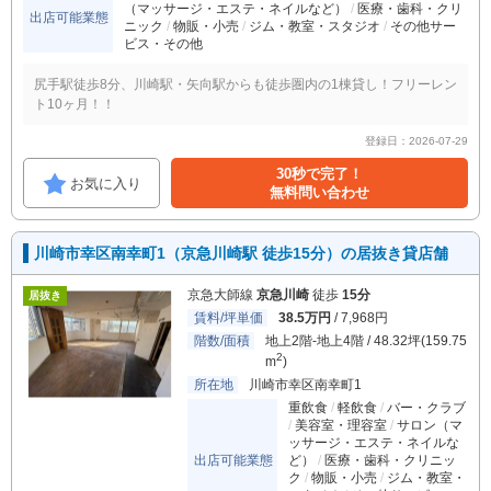
（マッサージ・エステ・ネイルなど）
医療・歯科・クリ
出店可能業態
ニック
物販・小売
ジム・教室・スタジオ
その他サー
ビス・その他
尻手駅徒歩8分、川崎駅・矢向駅からも徒歩圏内の1棟貸し！フリーレン
ト10ヶ月！！
登録日：2026-07-29
30秒で完了！
お気に入り
無料問い合わせ
川崎市幸区南幸町1（京急川崎駅 徒歩15分）の居抜き貸店舗
京急大師線
京急川崎
徒歩
15分
居抜き
賃料/坪単価
38.5万円
/ 7,968円
階数/面積
地上2階-地上4階 / 48.32坪(159.75
2
m
)
所在地
川崎市幸区南幸町1
重飲食
軽飲食
バー・クラブ
美容室・理容室
サロン（マ
ッサージ・エステ・ネイルな
出店可能業態
ど）
医療・歯科・クリニッ
ク
物販・小売
ジム・教室・