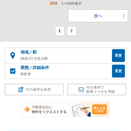
30
件
1
〜
20
件表示
次へ
1
2
地域／駅
変更
[神奈川] 京急川崎
業態／詳細条件
変更
軽飲食
今の条件で
今の条件を保存
新着メールを登録