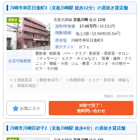
川崎市幸区日進町3（京急川崎駅 徒歩12分）の居抜き貸店舗
京急大師線
京急川崎
徒歩
12分
居抜き
賃料/坪単価
17.49万円
/ 16,531円
階数/面積
2
地上1階 / 10.58坪(35.0m
)
所在地
川崎市幸区日進町3
前テナント
カフェ
重飲食
軽飲食
バー・クラブ
美容室・理容室
サロン
（マッサージ・エステ・ネイルなど）
医療・歯科・クリ
出店可能業態
ニック
物販・小売
ジム・教室・スタジオ
その他サー
ビス・その他
☆１階路面店 ☆重飲食店可！ ☆医療関係・エステ・美容室・物販な
ど、業種応相談！
登録日：2026-07-09
30秒で完了！
お気に入り
無料問い合わせ
川崎市川崎区砂子2（京急川崎駅 徒歩4分）の居抜き貸店舗