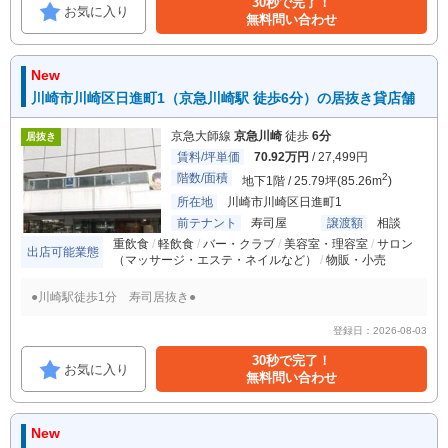
30秒で完了！
お気に入り
無料問い合わせ
New
川崎市川崎区日進町1（京急川崎駅 徒歩6分）の居抜き貸店舗
京急大師線
京急川崎
徒歩
6分
居抜き
賃料/坪単価
70.92万円
/ 27,499円
階数/面積
2
地下1階 / 25.79坪(85.26m
)
所在地
川崎市川崎区日進町1
前テナント
寿司屋
譲渡額
相談
重飲食
軽飲食
バー・クラブ
美容室・理容室
サロン
出店可能業態
（マッサージ・エステ・ネイルなど）
物販・小売
●川崎駅徒歩1分 寿司居抜き●
登録日：2026-08-03
30秒で完了！
お気に入り
無料問い合わせ
New