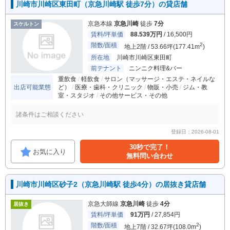
川崎市川崎区東田町（京急川崎駅 徒歩7分）の貸店舗
京急本線
京急川崎
徒歩
7分
スケルトン
賃料/坪単価
88.539万円
/ 16,500円
階数/面積
2
地上2階 / 53.66坪(177.41m
)
所在地
川崎市川崎区東田町
前テナント
ニンニク料理&バー
重飲食
軽飲食
サロン（マッサージ・エステ・ネイルな
出店可能業態
ど）
医療・歯科・クリニック
物販・小売
ジム・教
室・スタジオ
その他サービス・その他
諸条件はご相談ください
登録日：2026-08-01
30秒で完了！
お気に入り
無料問い合わせ
川崎市川崎区砂子2（京急川崎駅 徒歩4分）の居抜き貸店舗
京急大師線
京急川崎
徒歩
4分
居抜き
賃料/坪単価
91万円
/ 27,854円
階数/面積
2
地上7階 / 32.67坪(108.0m
)