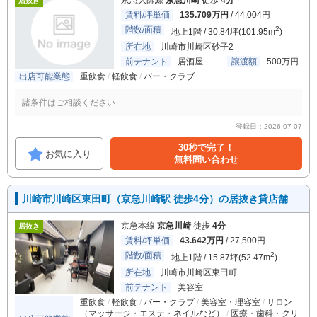
京急大師線
京急川崎
徒歩
4分
居抜き
賃料/坪単価
135.709万円
/ 44,004円
階数/面積
2
地上1階 / 30.84坪(101.95m
)
所在地
川崎市川崎区砂子2
前テナント
居酒屋
譲渡額
500万円
出店可能業態
重飲食
軽飲食
バー・クラブ
諸条件はご相談ください
登録日：2026-07-07
30秒で完了！
お気に入り
無料問い合わせ
川崎市川崎区東田町（京急川崎駅 徒歩4分）の居抜き貸店舗
京急本線
京急川崎
徒歩
4分
居抜き
賃料/坪単価
43.642万円
/ 27,500円
階数/面積
2
地上1階 / 15.87坪(52.47m
)
所在地
川崎市川崎区東田町
前テナント
美容室
重飲食
軽飲食
バー・クラブ
美容室・理容室
サロン
（マッサージ・エステ・ネイルなど）
医療・歯科・クリ