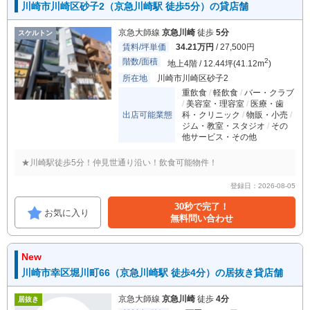
川崎市川崎区砂子2（京急川崎駅 徒歩5分）の貸店舗
京急大師線
京急川崎
徒歩
5分
スケルトン
賃料/坪単価
34.21万円
/ 27,500円
階数/面積
2
地上4階 / 12.44坪(41.12m
)
所在地
川崎市川崎区砂子2
重飲食
軽飲食
バー・クラブ
美容室・理容室
医療・歯
出店可能業態
科・クリニック
物販・小売
ジム・教室・スタジオ
その
他サービス・その他
★川崎駅徒歩5分！仲見世通り沿い！飲食可能物件！
登録日：2026-08-05
30秒で完了！
お気に入り
無料問い合わせ
New
川崎市幸区堀川町66（京急川崎駅 徒歩4分）の居抜き貸店舗
京急大師線
京急川崎
徒歩
4分
居抜き