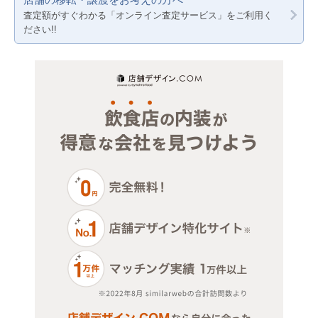
賃料20万円以下
医療・歯科・クリニック
美容室・理容室
千葉
神奈川
査定額がすぐわかる「オンライン査定サービス」をご利用く
ださい!!
物販・小売
教室
埼玉
千葉
ジム・教室・スタジオ
その他店舗物件
埼玉
その他サービス・その他