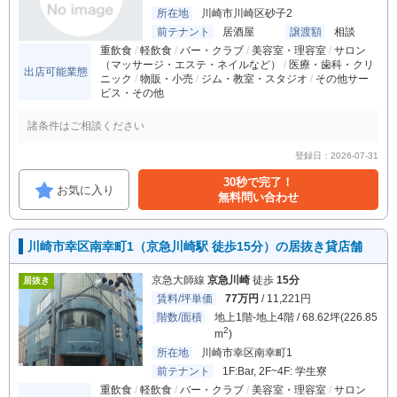
所在地
川崎市川崎区砂子2
前テナント
居酒屋
譲渡額
相談
重飲食
軽飲食
バー・クラブ
美容室・理容室
サロン
（マッサージ・エステ・ネイルなど）
医療・歯科・クリ
出店可能業態
ニック
物販・小売
ジム・教室・スタジオ
その他サー
ビス・その他
諸条件はご相談ください
登録日：2026-07-31
30秒で完了！
お気に入り
無料問い合わせ
川崎市幸区南幸町1（京急川崎駅 徒歩15分）の居抜き貸店舗
京急大師線
京急川崎
徒歩
15分
居抜き
賃料/坪単価
77万円
/ 11,221円
階数/面積
地上1階-地上4階 / 68.62坪(226.85
2
m
)
所在地
川崎市幸区南幸町1
前テナント
1F:Bar, 2F~4F: 学生寮
重飲食
軽飲食
バー・クラブ
美容室・理容室
サロン