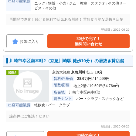
出店可能業態
ニック
物販・小売
ジム・教室・スタジオ
その他サー
ビス・その他
再開発で進化し続ける便利で活気ある川崎！ 重飲食可能な居抜き店舗
登録日：2026-06-29
30秒で完了！
お気に入り
無料問い合わせ
川崎市幸区南幸町2（京急川崎駅 徒歩10分）の居抜き貸店舗
京急大師線
京急川崎
徒歩
10分
居抜き
賃料/坪単価
28.6万円
/ 14,599円
階数/面積
2
地上2階 / 19.59坪(64.76m
)
所在地
川崎市幸区南幸町2
前テナント
バー・クラブ・スナックなど
出店可能業態
軽飲食
バー・クラブ
諸条件はご相談ください
登録日：2026-06-26
30秒で完了！