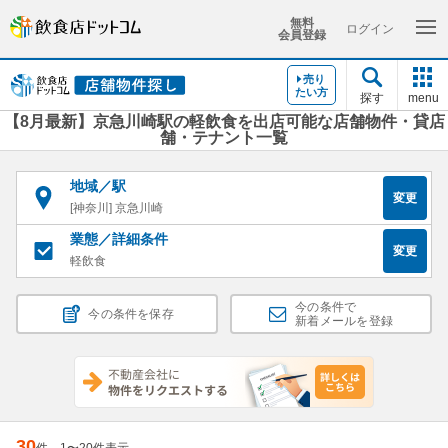
無料
ログイン
会員登録
売り
たい方
探す
menu
【8月最新】京急川崎駅の軽飲食を出店可能な店舗物件・貸店
舗・テナント一覧
地域／駅
変更
[神奈川] 京急川崎
業態／詳細条件
変更
軽飲食
今の条件で
今の条件を保存
新着メールを登録
30