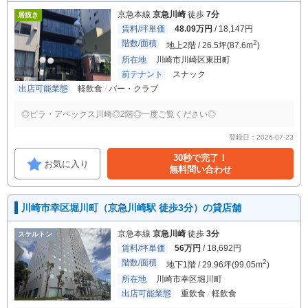
京急本線
京急川崎
徒歩
7分
居抜き
賃料/坪単価
48.09万円
/ 18,147円
階数/面積
2
地上2階 / 26.5坪(87.6m
)
所在地
川崎市川崎区東田町
前テナント
スナック
出店可能業態
軽飲食
バー・クラブ
◎ビラ・アペックス川崎◎2階◎一度ご覧ください◎
登録日：2026-07-23
30秒で完了！
お気に入り
無料問い合わせ
川崎市幸区堀川町（京急川崎駅 徒歩3分）の貸店舗
京急本線
京急川崎
徒歩
3分
スケルトン
賃料/坪単価
56万円
/ 18,692円
階数/面積
2
地下1階 / 29.96坪(99.05m
)
所在地
川崎市幸区堀川町
出店可能業態
重飲食
軽飲食