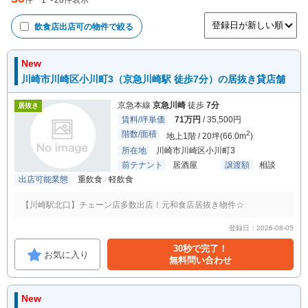
件
1
〜
20
件表示
飲食店出店可
の物件で絞る
New
川崎市川崎区小川町3（京急川崎駅 徒歩7分）の居抜き貸店舗
京急本線
京急川崎
徒歩
7分
居抜き
賃料/坪単価
71万円
/ 35,500円
階数/面積
2
地上1階 / 20坪(66.0m
)
所在地
川崎市川崎区小川町3
前テナント
居酒屋
譲渡額
相談
出店可能業態
重飲食
軽飲食
【川崎駅北口】チェーン店多数出店！元和食店居抜き物件☆
登録日：2026-08-05
30秒で完了！
お気に入り
無料問い合わせ
New