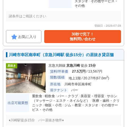
スタジオ
その他サービス・
その他
諸条件はご相談ください
登録日：2026-07-28
30秒で完了！
お気に入り
無料問い合わせ
川崎市幸区南幸町（京急川崎駅 徒歩15分）の居抜き貸店舗
京急大師線
京急川崎
徒歩
15分
居抜き
賃料/坪単価
27.5万円
/ 13,567円
階数/面積
2
地上1階 / 20.27坪(67.0m
)
所在地
川崎市幸区南幸町
前テナント
バー
重飲食
軽飲食
バー・クラブ
美容室・理容室
サロン
（マッサージ・エステ・ネイルなど）
医療・歯科・クリ
出店可能業態
ニック
物販・小売
ジム・教室・スタジオ
その他サー
ビス・その他
♦川崎駅徒歩15分 バー居抜き物件♦