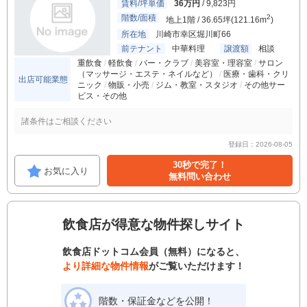
賃料/坪単価
36万円
/ 9,823円
階数/面積
2
地上1階 / 36.65坪(121.16m
)
所在地
川崎市幸区堀川町66
前テナント
中華料理
譲渡額
相談
重飲食
軽飲食
バー・クラブ
美容室・理容室
サロン
（マッサージ・エステ・ネイルなど）
医療・歯科・クリ
出店可能業態
ニック
物販・小売
ジム・教室・スタジオ
その他サー
ビス・その他
諸条件はご相談ください
登録日：2026-08-05
30秒で完了！
お気に入り
無料問い合わせ
飲食店が得意な物件探しサイト
飲食店ドットコム会員（無料）になると、
より詳細な物件情報
がご覧いただけます！
階数・保証金などを公開！