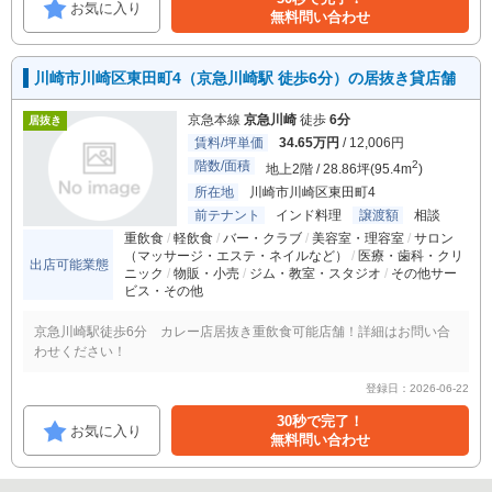
お気に入り
無料問い合わせ
川崎市川崎区東田町4（京急川崎駅 徒歩6分）の居抜き貸店舗
京急本線
京急川崎
徒歩
6分
居抜き
賃料/坪単価
34.65万円
/ 12,006円
階数/面積
2
地上2階 / 28.86坪(95.4m
)
所在地
川崎市川崎区東田町4
前テナント
インド料理
譲渡額
相談
重飲食
軽飲食
バー・クラブ
美容室・理容室
サロン
（マッサージ・エステ・ネイルなど）
医療・歯科・クリ
出店可能業態
ニック
物販・小売
ジム・教室・スタジオ
その他サー
ビス・その他
京急川崎駅徒歩6分 カレー店居抜き重飲食可能店舗！詳細はお問い合
わせください！
登録日：2026-06-22
30秒で完了！
お気に入り
無料問い合わせ