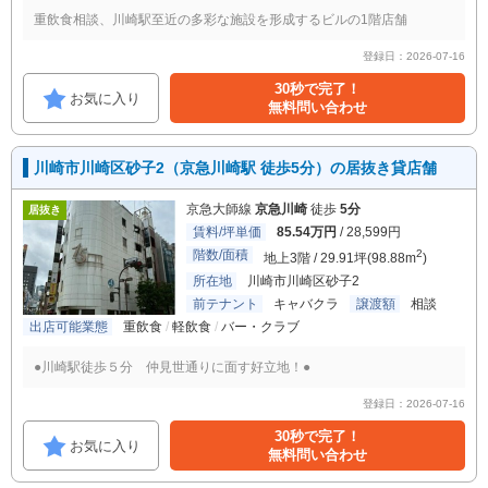
重飲食相談、川崎駅至近の多彩な施設を形成するビルの1階店舗
登録日：2026-07-16
30秒で完了！
お気に入り
無料問い合わせ
川崎市川崎区砂子2（京急川崎駅 徒歩5分）の居抜き貸店舗
京急大師線
京急川崎
徒歩
5分
居抜き
賃料/坪単価
85.54万円
/ 28,599円
階数/面積
2
地上3階 / 29.91坪(98.88m
)
所在地
川崎市川崎区砂子2
前テナント
キャバクラ
譲渡額
相談
出店可能業態
重飲食
軽飲食
バー・クラブ
●川崎駅徒歩５分 仲見世通りに面す好立地！●
登録日：2026-07-16
30秒で完了！
お気に入り
無料問い合わせ