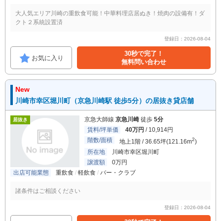
大人気エリア川崎の重飲食可能！中華料理店居ぬき！焼肉の設備有！ダ
クト２系統設置済
登録日：2026-08-04
30秒で完了！
お気に入り
無料問い合わせ
New
川崎市幸区堀川町（京急川崎駅 徒歩5分）の居抜き貸店舗
京急大師線
京急川崎
徒歩
5分
居抜き
賃料/坪単価
40万円
/ 10,914円
階数/面積
2
地上1階 / 36.65坪(121.16m
)
所在地
川崎市幸区堀川町
譲渡額
0万円
出店可能業態
重飲食
軽飲食
バー・クラブ
諸条件はご相談ください
登録日：2026-08-04