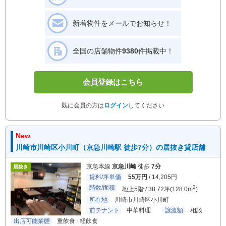
新着物件をメールでお知らせ！
全国の店舗物件
9380
件掲載中！
会員登録はこちら
既に会員の方は
ログイン
してください
New
川崎市川崎区小川町（京急川崎駅 徒歩7分）の居抜き貸店舗
京急本線
京急川崎
徒歩
7分
居抜き
賃料/坪単価
55万円
/ 14,205円
階数/面積
2
地上5階 / 38.72坪(128.0m
)
所在地
川崎市川崎区小川町
前テナント
中華料理
譲渡額
相談
出店可能業態
重飲食
軽飲食