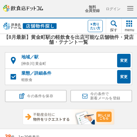
無料
ログイン
会員登録
売り
たい方
探す
menu
【8月最新】黄金町駅の軽飲食を出店可能な店舗物件・貸店
舗・テナント一覧
地域／駅
変更
[神奈川] 黄金町
業態／詳細条件
変更
軽飲食
今の条件で
今の条件を保存
新着メールを登録
38