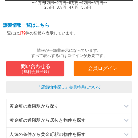
〜1万円
1万円〜
2万円〜
3万円〜
4万円〜
5万円〜
2万円
3万円
4万円
5万円
譲渡情報一覧はこちら
一覧には
179
件の情報を表示しています。
情報が一部非表示になっています。
すべて表示するにはログインが必要です。
問い合わせる
会員ログイン
（無料会員登録）
「店舗物件探し」会員特典について
黄金町の近隣駅から探す
黄金町の近隣駅から居抜き物件を探す
南太田
人気の条件から黄金町駅の物件を探す
日ノ出町
南太田