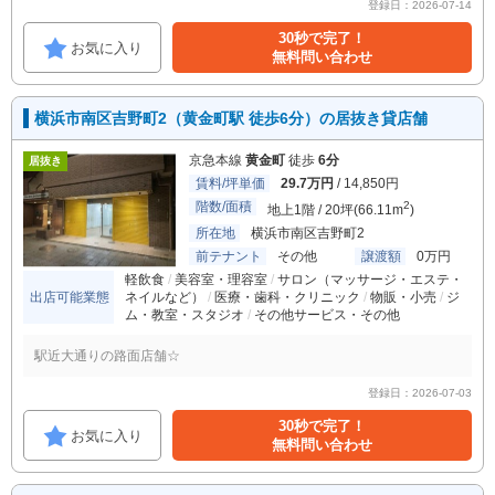
登録日：2026-07-14
30秒で完了！
お気に入り
無料問い合わせ
横浜市南区吉野町2（黄金町駅 徒歩6分）の居抜き貸店舗
京急本線
黄金町
徒歩
6分
居抜き
賃料/坪単価
29.7万円
/ 14,850円
階数/面積
2
地上1階 / 20坪(66.11m
)
所在地
横浜市南区吉野町2
前テナント
その他
譲渡額
0万円
軽飲食
美容室・理容室
サロン（マッサージ・エステ・
出店可能業態
ネイルなど）
医療・歯科・クリニック
物販・小売
ジ
ム・教室・スタジオ
その他サービス・その他
駅近大通りの路面店舗☆
登録日：2026-07-03
30秒で完了！
お気に入り
無料問い合わせ