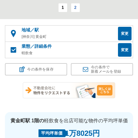
1
2
地域／駅
変更
[神奈川] 黄金町
業態／詳細条件
変更
軽飲食
今の条件で
今の条件を保存
新着メールを登録
黄金町駅 1階の
軽飲食を出店可能な物件の平均坪単価
1万8025円
平均坪単価