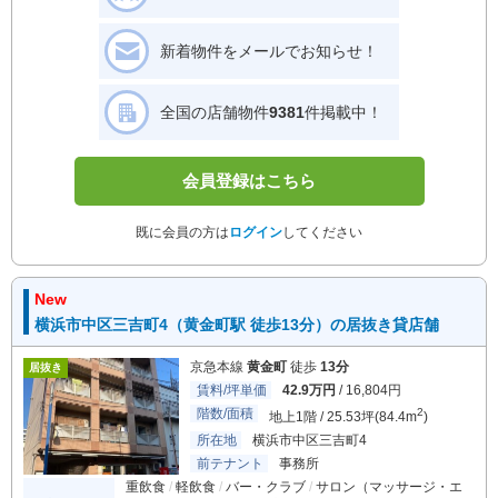
新着物件をメールでお知らせ！
全国の店舗物件
9381
件掲載中！
会員登録はこちら
既に会員の方は
ログイン
してください
New
横浜市中区三吉町4（黄金町駅 徒歩13分）の居抜き貸店舗
京急本線
黄金町
徒歩
13分
居抜き
賃料/坪単価
42.9万円
/ 16,804円
階数/面積
2
地上1階 / 25.53坪(84.4m
)
所在地
横浜市中区三吉町4
前テナント
事務所
重飲食
軽飲食
バー・クラブ
サロン（マッサージ・エ