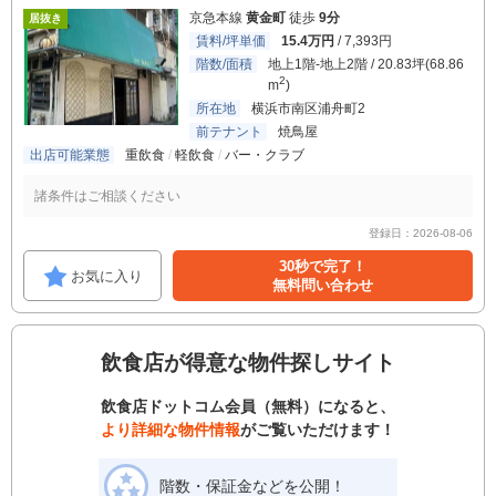
京急本線
黄金町
徒歩
9分
居抜き
賃料/坪単価
15.4万円
/ 7,393円
階数/面積
地上1階-地上2階 / 20.83坪(68.86
2
m
)
所在地
横浜市南区浦舟町2
前テナント
焼鳥屋
出店可能業態
重飲食
軽飲食
バー・クラブ
諸条件はご相談ください
登録日：2026-08-06
30秒で完了！
お気に入り
無料問い合わせ
飲食店が得意な物件探しサイト
飲食店ドットコム会員（無料）になると、
より詳細な物件情報
がご覧いただけます！
階数・保証金などを公開！