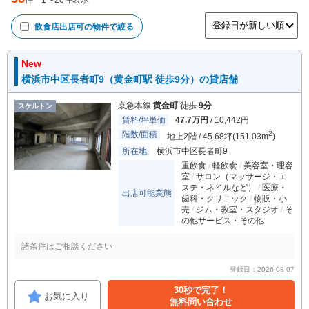
件
1
〜
20
件表示
飲食店出店可
の物件で絞る
New
横浜市中区長者町9（黄金町駅 徒歩9分）の貸店舗
京急本線
黄金町
徒歩
9分
スケルトン
賃料/坪単価
47.7万円
/ 10,442円
階数/面積
2
地上2階 / 45.68坪(151.03m
)
所在地
横浜市中区長者町9
重飲食
軽飲食
美容室・理容
室
サロン（マッサージ・エ
ステ・ネイルなど）
医療・
出店可能業態
歯科・クリニック
物販・小
売
ジム・教室・スタジオ
そ
の他サービス・その他
諸条件はご相談ください
登録日：2026-08-07
30秒で完了！
お気に入り
無料問い合わせ