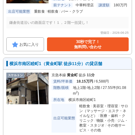
前テナント
中華料理店
譲渡額
180万円
出店可能業態
重飲食
軽飲食
バー・クラブ
鎌倉街道沿いの路面店です！１，２階一括貸し！
登録日：2026-06-25
30秒で完了！
お気に入り
無料問い合わせ
横浜市南区睦町1（黄金町駅 徒歩11分）の貸店舗
京急本線
黄金町
徒歩
11分
スケルトン
賃料/坪単価
18.15万円
/ 6,588円
階数/面積
地上1階-地上2階 / 27.55坪(91.08
2
m
)
所在地
横浜市南区睦町1
軽飲食
美容室・理容室
サロ
ン（マッサージ・エステ・ネ
イルなど）
医療・歯科・ク
出店可能業態
リニック
物販・小売
ジム・
教室・スタジオ
その他サー
ビス・その他