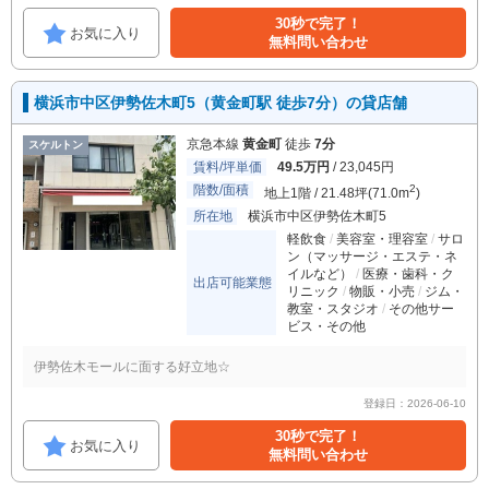
30秒で完了！
お気に入り
無料問い合わせ
横浜市中区伊勢佐木町5（黄金町駅 徒歩7分）の貸店舗
京急本線
黄金町
徒歩
7分
スケルトン
賃料/坪単価
49.5万円
/ 23,045円
階数/面積
2
地上1階 / 21.48坪(71.0m
)
所在地
横浜市中区伊勢佐木町5
軽飲食
美容室・理容室
サロ
ン（マッサージ・エステ・ネ
イルなど）
医療・歯科・ク
出店可能業態
リニック
物販・小売
ジム・
教室・スタジオ
その他サー
ビス・その他
伊勢佐木モールに面する好立地☆
登録日：2026-06-10
30秒で完了！
お気に入り
無料問い合わせ