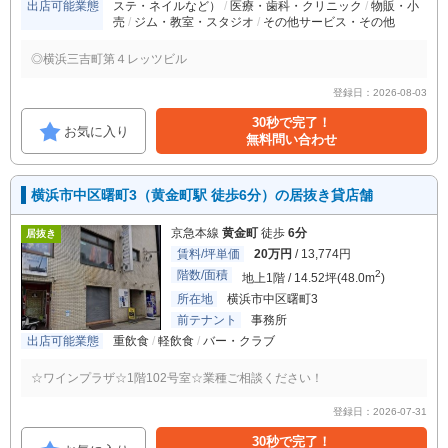
出店可能業態
ステ・ネイルなど）
医療・歯科・クリニック
物販・小
売
ジム・教室・スタジオ
その他サービス・その他
◎横浜三吉町第４レッツビル
登録日：2026-08-03
30秒で完了！
お気に入り
無料問い合わせ
横浜市中区曙町3（黄金町駅 徒歩6分）の居抜き貸店舗
京急本線
黄金町
徒歩
6分
居抜き
賃料/坪単価
20万円
/ 13,774円
階数/面積
2
地上1階 / 14.52坪(48.0m
)
所在地
横浜市中区曙町3
前テナント
事務所
出店可能業態
重飲食
軽飲食
バー・クラブ
☆ワインプラザ☆1階102号室☆業種ご相談ください！
登録日：2026-07-31
30秒で完了！