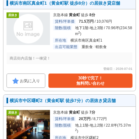
横浜市南区真金町1（黄金町駅 徒歩8分）の居抜き貸店舗
京急本線
黄金町
徒歩
8分
居抜き
賃料/坪単価
71.5万円
/ 10,076円
階数/面積
地下1階-地上3階 / 70.96坪(234.58
2
m
)
所在地
横浜市南区真金町1
出店可能業態
重飲食
軽飲食
商店街内店舗！一棟貸！
登録日：2026-07-01
30秒で完了！
お気に入り
無料問い合わせ
横浜市中区曙町2（黄金町駅 徒歩7分）の居抜き貸店舗
京急本線
黄金町
徒歩
7分
居抜き
賃料/坪単価
20万円
/ 8,772円
階数/面積
地上1階-地上2階 / 22.8坪(75.37m
2
)
所在地
横浜市中区曙町2