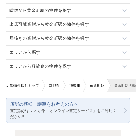
階数から黄金町駅の物件を探す
井土ヶ谷
日ノ出町
居抜き
出店可能業態から黄金町駅の物件を探す
戸部
井土ヶ谷
スケルトン
1階
居抜きの業態から黄金町駅の物件を探す
戸部
ロードサイド物件
3階以上
重飲食
エリアから探す
駐車場あり
軽飲食
焼肉
エリアから軽飲食の物件を探す
看板取り付け可
バー・クラブ
カラオケ・パブ・スナック
東京23区
20坪以下
美容室・理容室
物販・アパレル
東京都下
東京23区
店舗物件探しトップ
首都圏
神奈川
黄金町駅
黄金町駅の軽
賃料20万円以下
サロン（マッサージ・エステ・ネイルなど）
その他店舗物件
神奈川
東京都下
店舗の移転・譲渡をお考えの方へ
医療・歯科・クリニック
千葉
神奈川
査定額がすぐわかる「オンライン査定サービス」をご利用く
ださい!!
物販・小売
埼玉
千葉