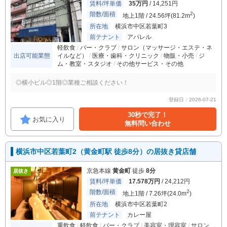
賃料/坪単価
35万円
/ 14,251円
階数/面積
2
地上1階 / 24.56坪(81.2m
)
所在地
横浜市中区若葉町3
前テナント
アパレル
軽飲食
バー・クラブ
サロン（マッサージ・エステ・ネ
出店可能業態
イルなど）
医療・歯科・クリニック
物販・小売
ジ
ム・教室・スタジオ
その他サービス・その他
◎横小ビル◎1階◎業種ご相談ください！
登録日：2026-07-21
30秒で完了！
お気に入り
無料問い合わせ
横浜市中区若葉町2（黄金町駅 徒歩8分）の居抜き貸店舗
京急本線
黄金町
徒歩
8分
居抜き
賃料/坪単価
17.578万円
/ 24,212円
階数/面積
2
地上1階 / 7.26坪(24.0m
)
所在地
横浜市中区若葉町2
前テナント
カレー屋
重飲食
軽飲食
バー・クラブ
美容室・理容室
サロン