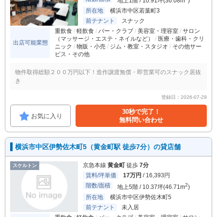
地上1階 / 10.91坪(36.08m
)
所在地
横浜市中区若葉町3
前テナント
スナック
重飲食
軽飲食
バー・クラブ
美容室・理容室
サロン
（マッサージ・エステ・ネイルなど）
医療・歯科・クリ
出店可能業態
ニック
物販・小売
ジム・教室・スタジオ
その他サー
ビス・その他
物件取得総額２００万円以下！造作譲渡無償・即営業可のスナック居抜
き
登録日：2026-07-29
30秒で完了！
お気に入り
無料問い合わせ
横浜市中区伊勢佐木町5（黄金町駅 徒歩7分）の貸店舗
京急本線
黄金町
徒歩
7分
スケルトン
賃料/坪単価
17万円
/ 16,393円
階数/面積
2
地上5階 / 10.37坪(46.71m
)
所在地
横浜市中区伊勢佐木町5
前テナント
未入居