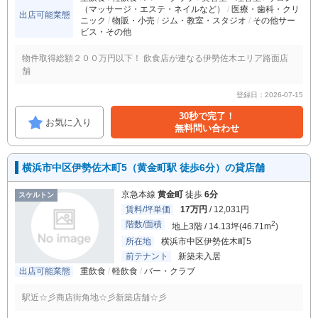
（マッサージ・エステ・ネイルなど）
医療・歯科・クリ
出店可能業態
ニック
物販・小売
ジム・教室・スタジオ
その他サー
ビス・その他
物件取得総額２００万円以下！ 飲食店が連なる伊勢佐木エリア路面店
舗
登録日：2026-07-15
30秒で完了！
お気に入り
無料問い合わせ
横浜市中区伊勢佐木町5（黄金町駅 徒歩6分）の貸店舗
京急本線
黄金町
徒歩
6分
スケルトン
賃料/坪単価
17万円
/ 12,031円
階数/面積
2
地上3階 / 14.13坪(46.71m
)
所在地
横浜市中区伊勢佐木町5
前テナント
新築未入居
出店可能業態
重飲食
軽飲食
バー・クラブ
駅近☆彡商店街角地☆彡新築店舗☆彡