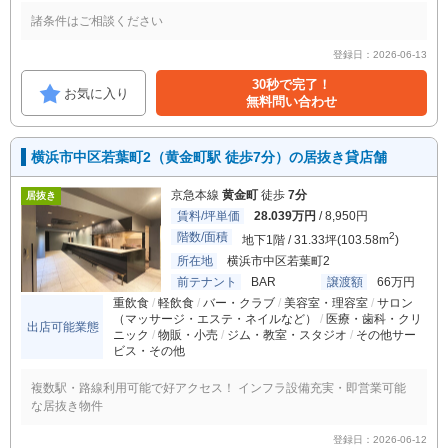
諸条件はご相談ください
登録日：2026-06-13
30秒で完了！
お気に入り
無料問い合わせ
横浜市中区若葉町2（黄金町駅 徒歩7分）の居抜き貸店舗
京急本線
黄金町
徒歩
7分
居抜き
賃料/坪単価
28.039万円
/ 8,950円
階数/面積
2
地下1階 / 31.33坪(103.58m
)
所在地
横浜市中区若葉町2
前テナント
BAR
譲渡額
66万円
重飲食
軽飲食
バー・クラブ
美容室・理容室
サロン
（マッサージ・エステ・ネイルなど）
医療・歯科・クリ
出店可能業態
ニック
物販・小売
ジム・教室・スタジオ
その他サー
ビス・その他
複数駅・路線利用可能で好アクセス！ インフラ設備充実・即営業可能
な居抜き物件
登録日：2026-06-12