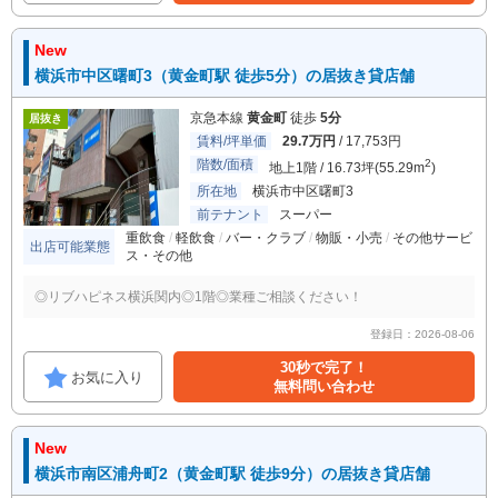
New
横浜市中区曙町3（黄金町駅 徒歩5分）の居抜き貸店舗
京急本線
黄金町
徒歩
5分
居抜き
賃料/坪単価
29.7万円
/ 17,753円
階数/面積
2
地上1階 / 16.73坪(55.29m
)
所在地
横浜市中区曙町3
前テナント
スーパー
重飲食
軽飲食
バー・クラブ
物販・小売
その他サービ
出店可能業態
ス・その他
◎リブハピネス横浜関内◎1階◎業種ご相談ください！
登録日：2026-08-06
30秒で完了！
お気に入り
無料問い合わせ
New
横浜市南区浦舟町2（黄金町駅 徒歩9分）の居抜き貸店舗