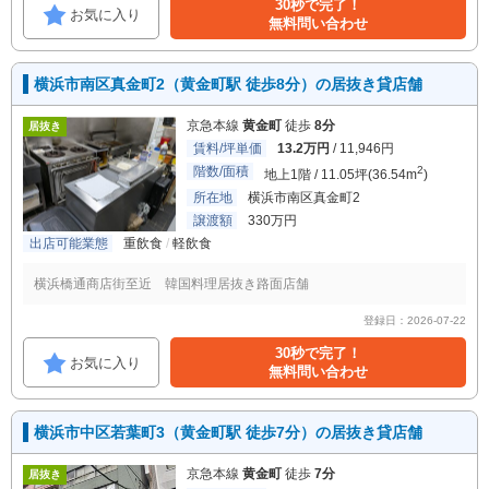
30秒で完了！
お気に入り
無料問い合わせ
横浜市南区真金町2（黄金町駅 徒歩8分）の居抜き貸店舗
京急本線
黄金町
徒歩
8分
居抜き
賃料/坪単価
13.2万円
/ 11,946円
階数/面積
2
地上1階 / 11.05坪(36.54m
)
所在地
横浜市南区真金町2
譲渡額
330万円
出店可能業態
重飲食
軽飲食
横浜橋通商店街至近 韓国料理居抜き路面店舗
登録日：2026-07-22
30秒で完了！
お気に入り
無料問い合わせ
横浜市中区若葉町3（黄金町駅 徒歩7分）の居抜き貸店舗
京急本線
黄金町
徒歩
7分
居抜き