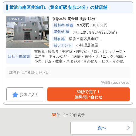
横浜市南区共進町1（黄金町駅 徒歩14分）の貸店舗
京急本線
黄金町
徒歩
14分
スケルトン
賃料/坪単価
9.9万円
/ 10,051円
階数/面積
2
地上1階 / 9.85坪(32.56m
)
所在地
横浜市南区共進町1
前テナント
小料理居酒屋
重飲食
軽飲食
美容室・理容室
サロン（マッサージ・
出店可能業態
エステ・ネイルなど）
医療・歯科・クリニック
物販・
小売
ジム・教室・スタジオ
その他サービス・その他
諸条件はご相談ください
登録日：2026-06-09
30秒で完了！
お気に入り
無料問い合わせ
38
件
1
〜
20
件表示
次へ