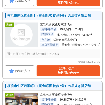
お気に入り
無料問い合わせ
横浜市南区真金町1（黄金町駅 徒歩9分）の居抜き貸店舗
京急本線
黄金町
徒歩
9分
居抜き
賃料/坪単価
19.8万円
/ 5,284円
階数/面積
2
地上2階 / 37.47坪(123.86m
)
所在地
横浜市南区真金町1
出店可能業態
重飲食
軽飲食
バー・クラブ
通りに面し好立地！諸条件相談ください♪
登録日：2026-07-30
30秒で完了！
お気に入り
無料問い合わせ
横浜市中区若葉町3（黄金町駅 徒歩7分）の居抜き貸店舗
京急本線
黄金町
徒歩
7分
居抜き
賃料/坪単価
16.28万円
/ 14,922円
階数/面積
2