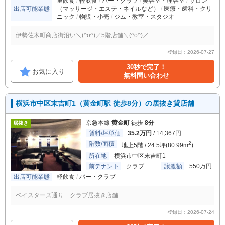
重飲食
軽飲食
バー・クラブ
美容室・理容室
サロン
出店可能業態
（マッサージ・エステ・ネイルなど）
医療・歯科・クリ
ニック
物販・小売
ジム・教室・スタジオ
伊勢佐木町商店街沿い＼(^o^)／5階店舗＼(^o^)／
登録日：2026-07-27
30秒で完了！
お気に入り
無料問い合わせ
横浜市中区末吉町1（黄金町駅 徒歩8分）の居抜き貸店舗
京急本線
黄金町
徒歩
8分
居抜き
賃料/坪単価
35.2万円
/ 14,367円
階数/面積
2
地上5階 / 24.5坪(80.99m
)
所在地
横浜市中区末吉町1
前テナント
クラブ
譲渡額
550万円
出店可能業態
軽飲食
バー・クラブ
ベイスターズ通り クラブ居抜き店舗
登録日：2026-07-24