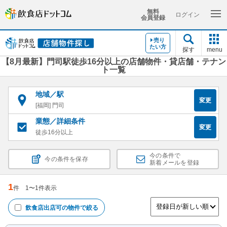
無料
ログイン
会員登録
売り
たい方
探す
menu
【8月最新】門司駅徒歩16分以上の店舗物件・貸店舗・テナン
ト一覧
地域／駅
変更
[福岡] 門司
業態／詳細条件
変更
徒歩16分以上
今の条件で
今の条件を保存
新着メールを登録
1
件
1
〜
1
件表示
飲食店出店可
の物件で絞る