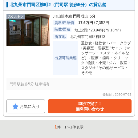
北九州市門司区柳町2（門司駅 徒歩5分）の貸店舗
JR山陽本線
門司
徒歩
5分
スケルトン
賃料/坪単価
17.6万円
/ 7,352円
階数/面積
2
地上2階 / 23.94坪(79.13m
)
所在地
北九州市門司区柳町2
重飲食
軽飲食
バー・クラブ
美容室・理容室
サロン（マ
ッサージ・エステ・ネイルな
出店可能業態
ど）
医療・歯科・クリニッ
ク
物販・小売
ジム・教室・
スタジオ
その他サービス・
その他
門司駅徒歩5分 駐車場有
登録日：2026-07-21
30秒で完了！
お気に入り
無料問い合わせ
1
件
1
〜
1
件表示