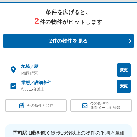
条件を広げると、
2
件の物件がヒットします
2件の物件を見る
地域／駅
変更
[福岡] 門司
業態／詳細条件
変更
徒歩16分以上
今の条件で
今の条件を保存
新着メールを登録
門司駅 1階を除く
徒歩16分以上の物件の平均坪単価