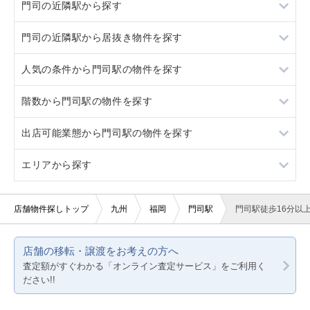
門司の近隣駅から探す
門司の近隣駅から居抜き物件を探す
小倉
人気の条件から門司駅の物件を探す
小森江
小倉
階数から門司駅の物件を探す
小森江
スケルトン
出店可能業態から門司駅の物件を探す
駐車場あり
2階
エリアから探す
賃料20万円以下
重飲食
軽飲食
福岡
店舗物件探しトップ
九州
福岡
門司駅
門司駅徒歩16分以
バー・クラブ
熊本
店舗の移転・譲渡をお考えの方へ
美容室・理容室
鹿児島
査定額がすぐわかる「オンライン査定サービス」をご利用く
ださい!!
サロン（マッサージ・エステ・ネイルなど）