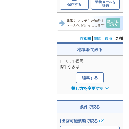
新着メールを
保存する
登録
希望にマッチした物件
を
詳しくは
こちら
メールでお知らせします
首都圏
関西
東海
九州
地域/駅で絞る
[エリア] 福岡
[駅] うきは
編集する
探し方を変更する
条件で絞る
出店可能業態で絞る