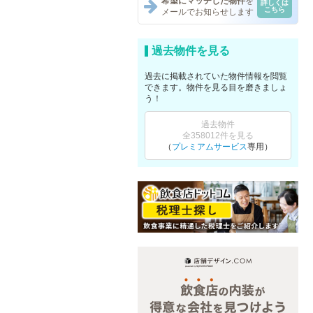
希望にマッチした物件
を
詳しくは
こちら
メールでお知らせします
過去物件を見る
過去に掲載されていた物件情報を閲覧
できます。物件を見る目を磨きましょ
う！
過去物件
全358012件を見る
（
プレミアムサービス
専用）