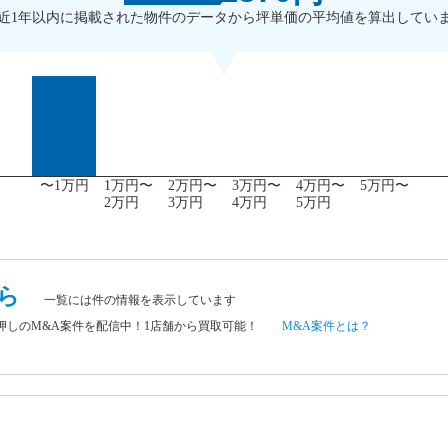
近1年以内に掲載された物件のデータから坪単価の平均値を算出してい
〜1万円
1万円〜
2万円〜
3万円〜
4万円〜
5万円〜
2万円
3万円
4万円
5万円
ら
一覧には
件の情報を表示しています
チ押しのM&A案件を配信中！1店舗から買取可能！
M&A案件とは？