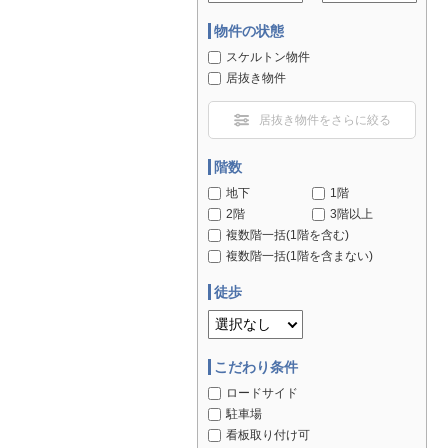
物件の状態
スケルトン物件
居抜き物件
居抜き物件をさらに絞る
階数
地下
1階
2階
3階以上
複数階一括(1階を含む)
複数階一括(1階を含まない)
徒歩
こだわり条件
ロードサイド
駐車場
看板取り付け可