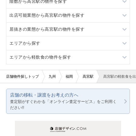
階数から高宮駅の物件を探す
井尻
西鉄平尾
居抜き
出店可能業態から高宮駅の物件を探す
薬院
井尻
スケルトン
1階
居抜きの業態から高宮駅の物件を探す
薬院
ロードサイド物件
重飲食
エリアから探す
駐車場あり
軽飲食
テイクアウト
エリアから軽飲食の物件を探す
10坪以下
お弁当・惣菜・デリ
福岡
20坪以下
その他
熊本
福岡
店舗物件探しトップ
九州
福岡
高宮駅
高宮駅の軽飲食を出
賃料20万円以下
鹿児島
熊本
店舗の移転・譲渡をお考えの方へ
鹿児島
査定額がすぐわかる「オンライン査定サービス」をご利用く
ださい!!