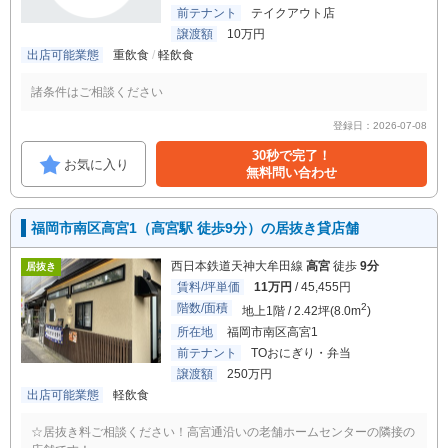
前テナント
テイクアウト店
譲渡額
10万円
出店可能業態
重飲食
軽飲食
諸条件はご相談ください
登録日：2026-07-08
30秒で完了！
お気に入り
無料問い合わせ
福岡市南区高宮1（高宮駅 徒歩9分）の居抜き貸店舗
西日本鉄道天神大牟田線
高宮
徒歩
9分
居抜き
賃料/坪単価
11万円
/ 45,455円
階数/面積
2
地上1階 / 2.42坪(8.0m
)
所在地
福岡市南区高宮1
前テナント
TOおにぎり・弁当
譲渡額
250万円
出店可能業態
軽飲食
☆居抜き料ご相談ください！高宮通沿いの老舗ホームセンターの隣接の