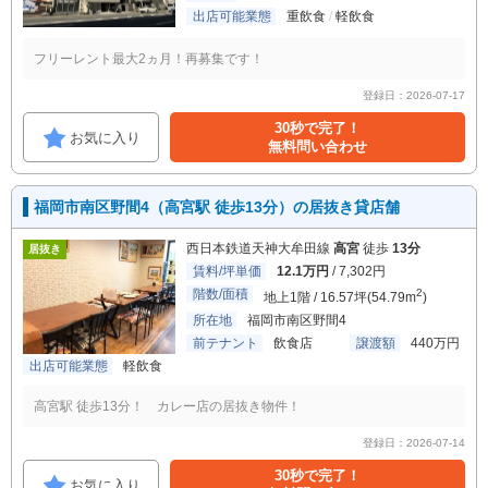
出店可能業態
重飲食
軽飲食
フリーレント最大2ヵ月！再募集です！
登録日：2026-07-17
30秒で完了！
お気に入り
無料問い合わせ
福岡市南区野間4（高宮駅 徒歩13分）の居抜き貸店舗
西日本鉄道天神大牟田線
高宮
徒歩
13分
居抜き
賃料/坪単価
12.1万円
/ 7,302円
階数/面積
2
地上1階 / 16.57坪(54.79m
)
所在地
福岡市南区野間4
前テナント
飲食店
譲渡額
440万円
出店可能業態
軽飲食
高宮駅 徒歩13分！ カレー店の居抜き物件！
登録日：2026-07-14
30秒で完了！
お気に入り