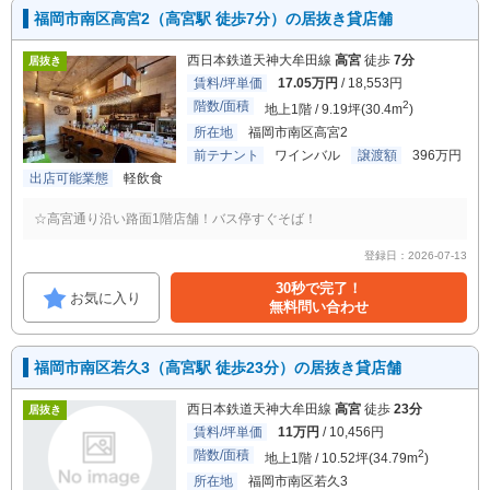
福岡市南区高宮2（高宮駅 徒歩7分）の居抜き貸店舗
西日本鉄道天神大牟田線
高宮
徒歩
7分
居抜き
賃料/坪単価
17.05万円
/ 18,553円
階数/面積
2
地上1階 / 9.19坪(30.4m
)
所在地
福岡市南区高宮2
前テナント
ワインバル
譲渡額
396万円
出店可能業態
軽飲食
☆高宮通り沿い路面1階店舗！バス停すぐそば！
登録日：2026-07-13
30秒で完了！
お気に入り
無料問い合わせ
福岡市南区若久3（高宮駅 徒歩23分）の居抜き貸店舗
西日本鉄道天神大牟田線
高宮
徒歩
23分
居抜き
賃料/坪単価
11万円
/ 10,456円
階数/面積
2
地上1階 / 10.52坪(34.79m
)
所在地
福岡市南区若久3