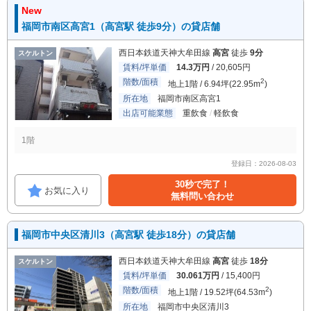
New
福岡市南区高宮1（高宮駅 徒歩9分）の貸店舗
西日本鉄道天神大牟田線
高宮
徒歩
9分
スケルトン
賃料/坪単価
14.3万円
/ 20,605円
階数/面積
2
地上1階 / 6.94坪(22.95m
)
所在地
福岡市南区高宮1
出店可能業態
重飲食
軽飲食
1階
登録日：2026-08-03
30秒で完了！
お気に入り
無料問い合わせ
福岡市中央区清川3（高宮駅 徒歩18分）の貸店舗
西日本鉄道天神大牟田線
高宮
徒歩
18分
スケルトン
賃料/坪単価
30.061万円
/ 15,400円
階数/面積
2
地上1階 / 19.52坪(64.53m
)
所在地
福岡市中央区清川3