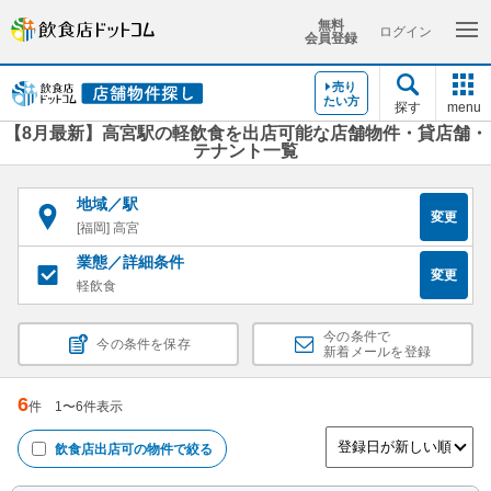
無料
ログイン
会員登録
売り
たい方
探す
menu
【8月最新】高宮駅の軽飲食を出店可能な店舗物件・貸店舗・
テナント一覧
地域／駅
変更
[福岡] 高宮
業態／詳細条件
変更
軽飲食
今の条件で
今の条件を保存
新着メールを登録
6
件
1
〜
6
件表示
飲食店出店可
の物件で絞る