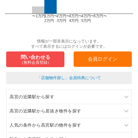
〜1万円
1万円〜
2万円〜
3万円〜
4万円〜
5万円〜
2万円
3万円
4万円
5万円
情報が一部非表示になっています。
すべて表示するにはログインが必要です。
問い合わせる
会員ログイン
（無料会員登録）
「店舗物件探し」会員特典について
高宮の近隣駅から探す
高宮の近隣駅から居抜き物件を探す
大橋
人気の条件から高宮駅の物件を探す
西鉄平尾
大橋