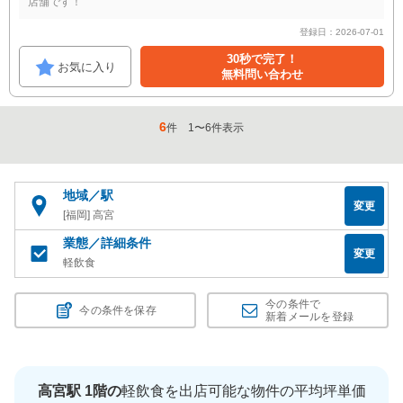
店舗です！
登録日：2026-07-01
30秒で完了！
お気に入り
無料問い合わせ
6
件
1
〜
6
件表示
地域／駅
変更
[福岡] 高宮
業態／詳細条件
変更
軽飲食
今の条件で
今の条件を保存
新着メールを登録
高宮駅 1階の
軽飲食を出店可能な物件の平均坪単価