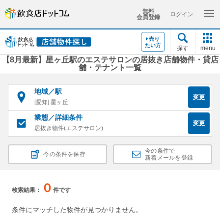
無料
ログイン
会員登録
売り
たい方
探す
menu
【8月最新】星ヶ丘駅のエステサロンの居抜き店舗物件・貸店
舗・テナント一覧
地域／駅
変更
[愛知] 星ヶ丘
業態／詳細条件
変更
居抜き物件(エステサロン)
今の条件で
今の条件を保存
新着メールを登録
０
検索結果：
件です
条件にマッチした物件が見つかりません。