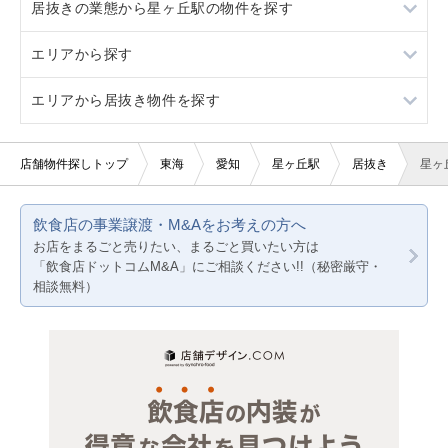
居抜きの業態から星ヶ丘駅の物件を探す
ロードサイド物件
1階
重飲食
エリアから探す
駐車場あり
軽飲食
アジア料理
エリアから居抜き物件を探す
看板取り付け可
美容室・理容室
その他
愛知
20坪以下
サロン（マッサージ・エステ・ネイルなど）
その他店舗物件
静岡
愛知
店舗物件探しトップ
東海
愛知
星ヶ丘駅
居抜き
星ヶ
賃料20万円以下
医療・歯科・クリニック
岐阜
静岡
飲食店の事業譲渡・M&Aをお考えの方へ
物販・小売
三重
岐阜
お店をまるごと売りたい、まるごと買いたい方は
「飲食店ドットコムM&A」にご相談ください!!（秘密厳守・
ジム・教室・スタジオ
三重
相談無料）
その他サービス・その他