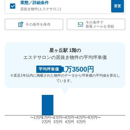
業態／詳細条件
変更
居抜き物件(エステサロン)
今の条件で
今の条件を保存
新着メールを登録
星ヶ丘駅 1階の
エステサロンの居抜き物件の平均坪単価
1万3500円
平均坪単価
※直近1年以内に掲載された物件のデータから坪単価の平均値を算出し
ています。
〜1万円
1万円〜
2万円〜
3万円〜
4万円〜
5万円〜
2万円
3万円
4万円
5万円