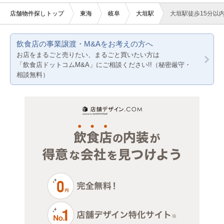
賃料10万円以下
2階
軽飲食
愛知
店舗物件探しトップ
東海
岐阜
大垣駅
大垣駅徒歩15分以
賃料20万円以下
3階以上
美容室・理容室
静岡
飲食店の事業譲渡・M&Aをお考えの方へ
サロン（マッサージ・エステ・ネイルなど）
岐阜
お店をまるごと売りたい、まるごと買いたい方は
「飲食店ドットコムM&A」にご相談ください!!（秘密厳守・
医療・歯科・クリニック
三重
相談無料）
物販・小売
ジム・教室・スタジオ
その他サービス・その他