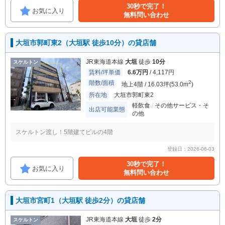
30秒で完了！
お気に入り
無料問い合わせ
大垣市郭町東2（大垣駅 徒歩10分）の貸店舗
JR東海道本線
大垣
徒歩
10分
スケルトン
賃料/坪単価
6.6万円
/ 4,117円
階数/面積
2
地上4階 / 16.03坪(53.0m
)
所在地
大垣市郭町東2
軽飲食
その他サービス・そ
出店可能業態
の他
スケルトン渡し！5階建てビルの4階
登録日：2026-06-03
30秒で完了！
お気に入り
無料問い合わせ
大垣市宮町1（大垣駅 徒歩2分）の貸店舗
JR東海道本線
大垣
徒歩
2分
スケルトン