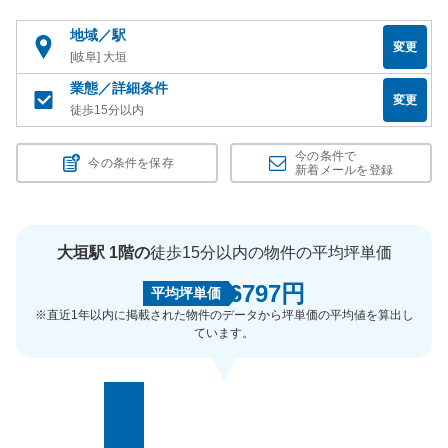
地域／駅
変更
[岐阜] 大垣
業態／詳細条件
変更
徒歩15分以内
今の条件で
今の条件を保存
新着メールを登録
大垣駅 1階の
徒歩15分以内の物件の平均坪単価
6797円
平均坪単価
※直近1年以内に掲載された物件のデータから坪単価の平均値を算出し
ています。