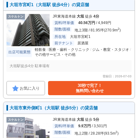
大垣市宮町1（大垣駅 徒歩4分）の貸店舗
JR東海道本線
大垣
徒歩
4分
スケルトン
賃料/坪単価
40.56万円
/ 4,949円
階数/面積
2
地上3階 / 81.95坪(270.9m
)
所在地
大垣市宮町1
前テナント
居酒屋
軽飲食
医療・歯科・クリニック
ジム・教室・スタジオ
出店可能業態
その他サービス・その他
大垣駅徒歩4分 駐車場有
登録日：2026-07-03
30秒で完了！
お気に入り
無料問い合わせ
大垣市東外側町1（大垣駅 徒歩5分）の貸店舗
JR東海道本線
大垣
徒歩
5分
スケルトン
賃料/坪単価
9.9万円
/ 3,501円
階数/面積
2
地上2階 / 28.28坪(93.5m
)