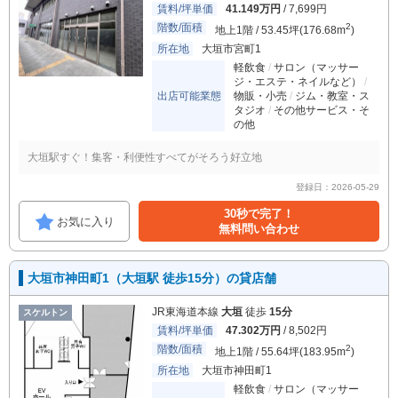
賃料/坪単価
41.149万円
/ 7,699円
階数/面積
2
地上1階 / 53.45坪(176.68m
)
所在地
大垣市宮町1
軽飲食
サロン（マッサー
ジ・エステ・ネイルなど）
出店可能業態
物販・小売
ジム・教室・ス
タジオ
その他サービス・そ
の他
大垣駅すぐ！集客・利便性すべてがそろう好立地
登録日：2026-05-29
30秒で完了！
お気に入り
無料問い合わせ
大垣市神田町1（大垣駅 徒歩15分）の貸店舗
JR東海道本線
大垣
徒歩
15分
スケルトン
賃料/坪単価
47.302万円
/ 8,502円
階数/面積
2
地上1階 / 55.64坪(183.95m
)
所在地
大垣市神田町1
軽飲食
サロン（マッサー