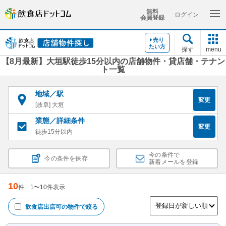
無料
ログイン
会員登録
売り
たい方
探す
menu
【8月最新】大垣駅徒歩15分以内の店舗物件・貸店舗・テナン
ト一覧
地域／駅
変更
[岐阜] 大垣
業態／詳細条件
変更
徒歩15分以内
今の条件で
今の条件を保存
新着メールを登録
10
件
1
〜
10
件表示
飲食店出店可
の物件で絞る