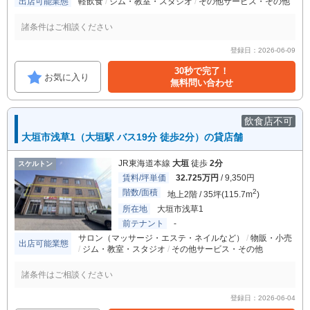
出店可能業態
軽飲食
ジム・教室・スタジオ
その他サービス・その他
諸条件はご相談ください
登録日：2026-06-09
30秒で完了！
お気に入り
無料問い合わせ
飲食店不可
大垣市浅草1（大垣駅 バス19分 徒歩2分）の貸店舗
JR東海道本線
大垣
徒歩
2分
スケルトン
賃料/坪単価
32.725万円
/ 9,350円
階数/面積
2
地上2階 / 35坪(115.7m
)
所在地
大垣市浅草1
前テナント
-
サロン（マッサージ・エステ・ネイルなど）
物販・小売
出店可能業態
ジム・教室・スタジオ
その他サービス・その他
諸条件はご相談ください
登録日：2026-06-04