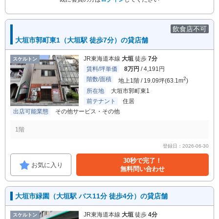
飲食店不可
大垣市郭町東1（大垣駅 徒歩7分）の貸店舗
JR東海道本線
大垣
徒歩
7分
スケルトン
賃料/坪単価
8万円
/ 4,191円
階数/面積
2
地上1階 / 19.09坪(63.1m
)
所在地
大垣市郭町東1
前テナント
住居
出店可能業態
その他サービス・その他
1階
登録日：2026-06-30
30秒で完了！
お気に入り
無料問い合わせ
大垣市緑園（大垣駅 バス11分 徒歩4分）の貸店舗
JR東海道本線
大垣
徒歩
4分
スケルトン