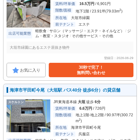
賃料/坪単価
16.5万円
/ 6,901円
階数/面積
2
地下1階 / 23.91坪(79.03m
)
所在地
大垣市緑園
前テナント
エステ
軽飲食
サロン（マッサージ・エステ・ネイルなど）
ジ
出店可能業態
ム・教室・スタジオ
その他サービス・その他
大垣市緑園にあるエステ居抜き物件
登録日：2026-06-29
30秒で完了！
お気に入り
無料問い合わせ
海津市平田町今尾（大垣駅 バス40分 徒歩6分）の貸店舗
JR東海道本線
大垣
徒歩
6分
スケルトン
賃料/坪単価
6.6万円
/ 726円
階数/面積
地上1階-地上2階 / 90.97坪(300.72
2
m
)
所在地
海津市平田町今尾
前テナント
呉服店