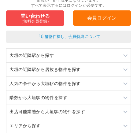
情報が一部非表示になっています。
すべて表示するにはログインが必要です。
問い合わせる
会員ログイン
（無料会員登録）
「店舗物件探し」会員特典について
大垣の近隣駅から探す
大垣の近隣駅から居抜き物件を探す
荒尾
人気の条件から大垣駅の物件を探す
穂積
荒尾
階数から大垣駅の物件を探す
東大垣
穂積
スケルトン
出店可能業態から大垣駅の物件を探す
美濃赤坂
東大垣
駐車場あり
地下
エリアから探す
美濃赤坂
20坪以下
1階
重飲食