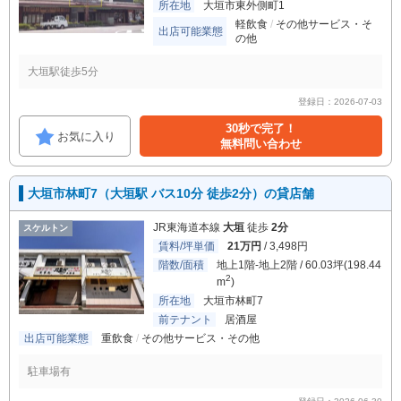
所在地
大垣市東外側町1
軽飲食
その他サービス・そ
出店可能業態
の他
大垣駅徒歩5分
登録日：2026-07-03
30秒で完了！
お気に入り
無料問い合わせ
大垣市林町7（大垣駅 バス10分 徒歩2分）の貸店舗
JR東海道本線
大垣
徒歩
2分
スケルトン
賃料/坪単価
21万円
/ 3,498円
階数/面積
地上1階-地上2階 / 60.03坪(198.44
2
m
)
所在地
大垣市林町7
前テナント
居酒屋
出店可能業態
重飲食
その他サービス・その他
駐車場有