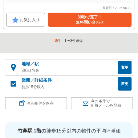
登録日：2026-06-03
30秒で完了！
お気に入り
無料問い合わせ
3
件
1
〜
3
件表示
地域／駅
変更
[岐阜] 竹鼻
業態／詳細条件
変更
徒歩15分以内
今の条件で
今の条件を保存
新着メールを登録
竹鼻駅 1階の
徒歩15分以内の物件の平均坪単価