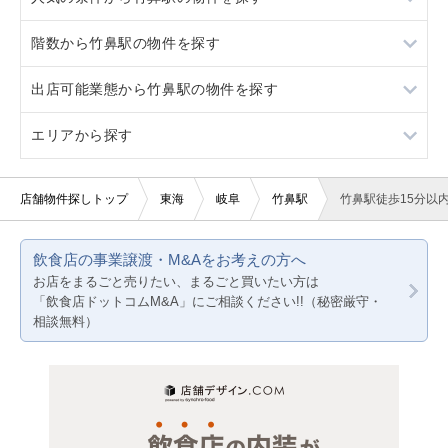
階数から竹鼻駅の物件を探す
江吉良
スケルトン
出店可能業態から竹鼻駅の物件を探す
駐車場あり
1階
エリアから探す
20坪以下
軽飲食
賃料20万円以下
その他サービス・その他
愛知
店舗物件探しトップ
東海
岐阜
竹鼻駅
竹鼻駅徒歩15分以
静岡
飲食店の事業譲渡・M&Aをお考えの方へ
岐阜
お店をまるごと売りたい、まるごと買いたい方は
「飲食店ドットコムM&A」にご相談ください!!（秘密厳守・
三重
相談無料）