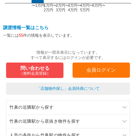
〜1万円
1万円〜
2万円〜
3万円〜
4万円〜
5万円〜
2万円
3万円
4万円
5万円
譲渡情報一覧はこちら
一覧には
55
件の情報を表示しています。
情報が一部非表示になっています。
すべて表示するにはログインが必要です。
問い合わせる
会員ログイン
（無料会員登録）
「店舗物件探し」会員特典について
竹鼻の近隣駅から探す
竹鼻の近隣駅から居抜き物件を探す
羽島市役所前
人気の条件から竹鼻駅の物件を探す
江吉良
羽島市役所前