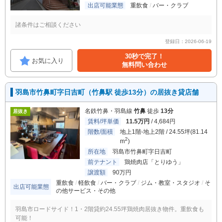
出店可能業態
重飲食
バー・クラブ
諸条件はご相談ください
登録日：2026-06-19
30秒で完了！
お気に入り
無料問い合わせ
羽島市竹鼻町字日吉町（竹鼻駅 徒歩13分）の居抜き貸店舗
名鉄竹鼻・羽島線
竹鼻
徒歩
13分
居抜き
賃料/坪単価
11.5万円
/ 4,684円
階数/面積
地上1階-地上2階 / 24.55坪(81.14
2
m
)
所在地
羽島市竹鼻町字日吉町
前テナント
鶏焼肉店「とりゆう」
譲渡額
90万円
重飲食
軽飲食
バー・クラブ
ジム・教室・スタジオ
そ
出店可能業態
の他サービス・その他
羽島市ロードサイド！1・2階貸約24.55坪鶏焼肉居抜き物件。重飲食も
可能！