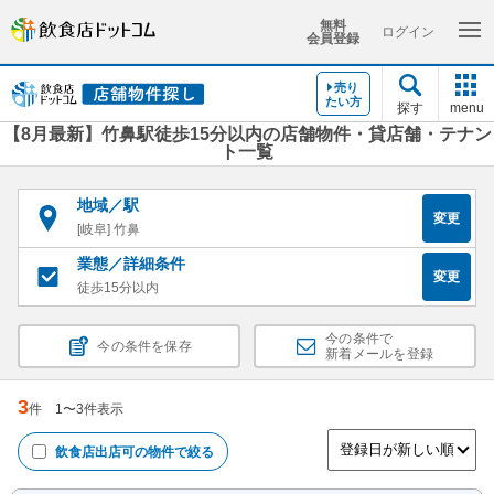
無料
ログイン
会員登録
売り
たい方
探す
menu
【8月最新】竹鼻駅徒歩15分以内の店舗物件・貸店舗・テナン
ト一覧
地域／駅
変更
[岐阜] 竹鼻
業態／詳細条件
変更
徒歩15分以内
今の条件で
今の条件を保存
新着メールを登録
3
件
1
〜
3
件表示
飲食店出店可
の物件で絞る