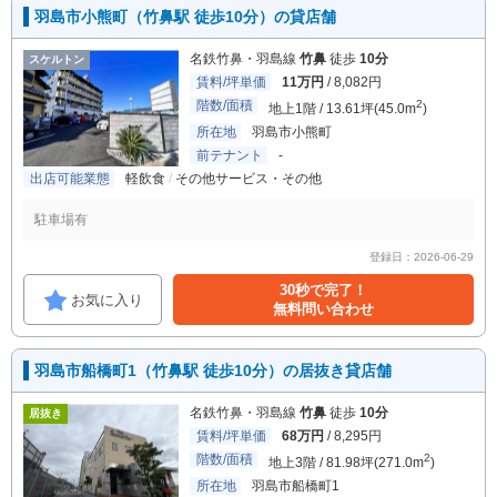
羽島市小熊町（竹鼻駅 徒歩10分）の貸店舗
名鉄竹鼻・羽島線
竹鼻
徒歩
10分
スケルトン
賃料/坪単価
11万円
/ 8,082円
階数/面積
2
地上1階 / 13.61坪(45.0m
)
所在地
羽島市小熊町
前テナント
-
出店可能業態
軽飲食
その他サービス・その他
駐車場有
登録日：2026-06-29
30秒で完了！
お気に入り
無料問い合わせ
羽島市船橋町1（竹鼻駅 徒歩10分）の居抜き貸店舗
名鉄竹鼻・羽島線
竹鼻
徒歩
10分
居抜き
賃料/坪単価
68万円
/ 8,295円
階数/面積
2
地上3階 / 81.98坪(271.0m
)
所在地
羽島市船橋町1