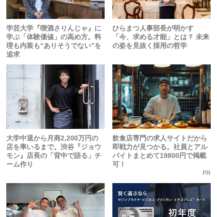
学芸大学『喫酒さりんじゃ』に
ひらまつ人事部長が明かす
学ぶ「体験価値」の高め方。料
「今、求める才能」とは？ 未来
理も内装も“ありそうでない”を
の姿を見抜く採用の哲学
追求
大学中退から月商2,200万円の
飲食店専門の求人サイトだから
店を率いるまで。渋谷『ジョウ
即戦力が見つかる。社員とアル
モン』店長の「背中で語る」チ
バイトまとめて19800円で掲載
ーム作り
可！
PR