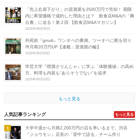
「売上右肩下がり」の居酒屋を2500万円で売却！ 期限
内に希望価格で成約した理由とは？ 飲食店M&Aの「舞
台裏」に迫る！第２回 【飲食店M&Aマガジン】
2026年08月05日
外苑前『gnudi』ワンオペの裏側。ツーオペに舵を切り
坪月商20万円UP【連載：居酒屋の輪】
2026年08月05日
学芸大学『喫酒さりんじゃ』に学ぶ「体験価値」の高め
方。料理も内装も“ありそうでない”を追求
2026年08月03日
もっと見る
人気記事ランキング
もっと見る
大学中退から月商2,200万円の店を率いるまで。渋谷
1
『ジョウモン』店長の「背中で語る」チーム作り