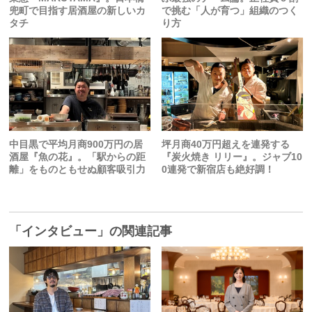
兜町で目指す居酒屋の新しいカ
で挑む「人が育つ」組織のつく
タチ
り方
中目黒で平均月商900万円の居
坪月商40万円超えを連発する
酒屋『魚の花』。「駅からの距
『炭火焼き リリー』。ジャブ10
離」をものともせぬ顧客吸引力
0連発で新宿店も絶好調！
「インタビュー」の関連記事