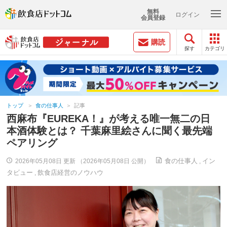
無料
ログイン
会員登録
購読
探す
カテゴリ
トップ
食の仕事人
記事
西麻布『EUREKA！』が考える唯一無二の日
本酒体験とは？ 千葉麻里絵さんに聞く最先端
ペアリング
食の仕事人
イン
2026年05月08日 更新 （2026年05月08日 公開）
,
タビュー
飲食店経営のノウハウ
,