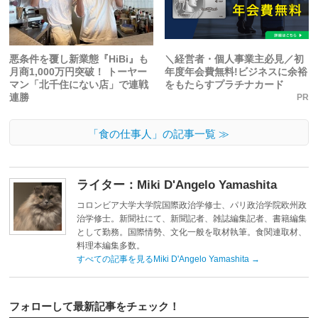
悪条件を覆し新業態『HiBi』も
＼経営者・個人事業主必見／初
月商1,000万円突破！ トーヤー
年度年会費無料!ビジネスに余裕
マン「北千住にない店」で連戦
をもたらすプラチナカード
連勝
PR
「食の仕事人」の記事一覧 ≫
ライター：Miki D'Angelo Yamashita
コロンビア大学大学院国際政治学修士、パリ政治学院欧州政
治学修士。新聞社にて、新聞記者、雑誌編集記者、書籍編集
として勤務。国際情勢、文化一般を取材執筆。食関連取材、
料理本編集多数。
すべての記事を見るMiki D'Angelo Yamashita
→
フォローして最新記事をチェック！