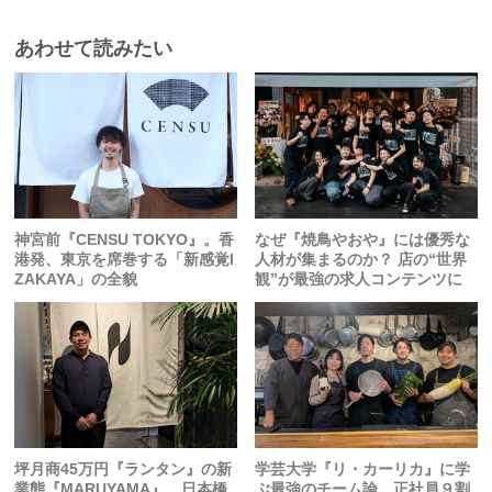
あわせて読みたい
神宮前『CENSU TOKYO』。香
なぜ『焼鳥やおや』には優秀な
港発、東京を席巻する「新感覚I
人材が集まるのか？ 店の“世界
ZAKAYA」の全貌
観”が最強の求人コンテンツに
坪月商45万円『ランタン』の新
学芸大学『リ・カーリカ』に学
業態『MARUYAMA』。日本橋
ぶ最強のチーム論。正社員９割