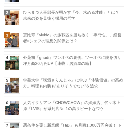
ひらまつ人事部長が明かす「今、求める才能」とは？
2
未来の姿を見抜く採用の哲学
恵比寿『vivido』の激戦区を勝ち抜く「専門性」。経営
3
者×シェフの理想的関係とは？
外苑前『gnudi』ワンオペの裏側。ツーオペに舵を切り
4
坪月商20万円UP【連載：居酒屋の輪】
学芸大学『喫酒さりんじゃ』に学ぶ「体験価値」の高め
5
方。料理も内装も“ありそうでない”を追求
人気イタリアン『CHOWCHOW』の姉妹店、代々木上
6
原『LVIS』が系列店No.1の高リピートなワケ
悪条件を覆し新業態『HiBi』も月商1,000万円突破！ ト
7