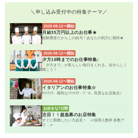
＼申し込み受付中の特集テーマ／
2026-08-12〜開始
月給35万円以上のお仕事★
経験豊富だからこの給与！あなたの戦力に期待★
2026-08-12〜開始
夕方18時までのお仕事特集♪
「夕方まで」が私らしい毎日をくれる。自分らしく
輝こう！
2026-08-12〜開始
イタリアンのお仕事特集☆
ﾘｽﾄﾗﾝﾃ、陽気なﾄﾗｯﾄﾘｱ・ﾊﾞｰﾙ…良質なお店集合♪
お好きな7日間
注目！！超急募のお店特集
すぐに勤務したい方必見！ ≪採用人数枠 多数ア
リ…≫