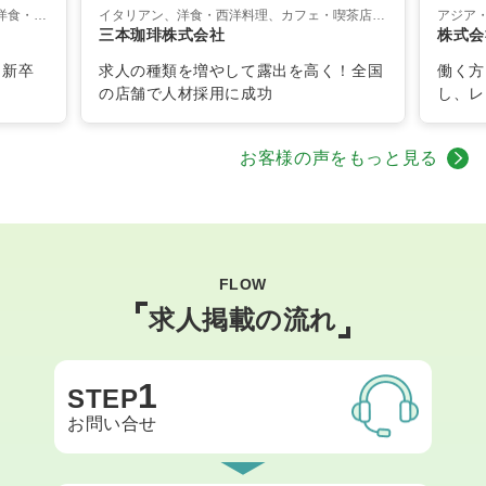
イタリアン、ピッツェリア、フレンチ、洋食・西洋料理、和食、アジア・エスニック、バー、焼肉
イタリアン、洋食・西洋料理、カフェ・喫茶店、パン屋・ベーカリー、ケーキ屋・スイーツ
アジア
三本珈琲株式会社
株式会
 新卒
求人の種類を増やして露出を高く！全国
働く方
の店舗で人材採用に成功
し、レ
お客様の声をもっと見る
FLOW
求人掲載の流れ
1
STEP
お問い合せ