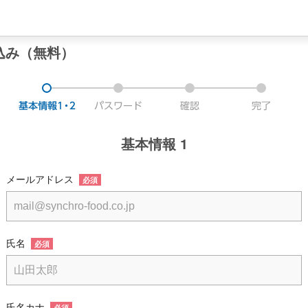
込み（無料）
基本情報 1
メールアドレス
必須
氏名
必須
氏名カナ
必須