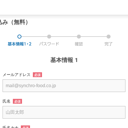
込み（無料）
基本情報 1
メールアドレス
必須
氏名
必須
氏名カナ
必須