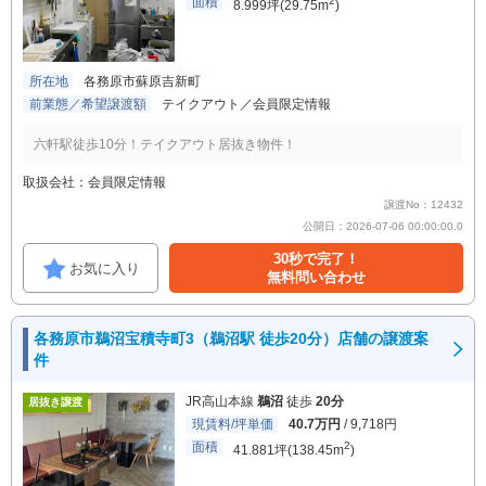
面積
2
8.999坪(29.75m
)
所在地
各務原市蘇原吉新町
前業態／希望譲渡額
テイクアウト／会員限定情報
六軒駅徒歩10分！テイクアウト居抜き物件！
取扱会社：会員限定情報
譲渡No：12432
公開日：2026-07-06 00:00:00.0
30秒で完了！
お気に入り
無料問い合わせ
各務原市鵜沼宝積寺町3（鵜沼駅 徒歩20分）店舗の譲渡案
件
JR高山本線
鵜沼
徒歩
20分
居抜き譲渡
現賃料/坪単価
40.7万円
/ 9,718円
面積
2
41.881坪(138.45m
)