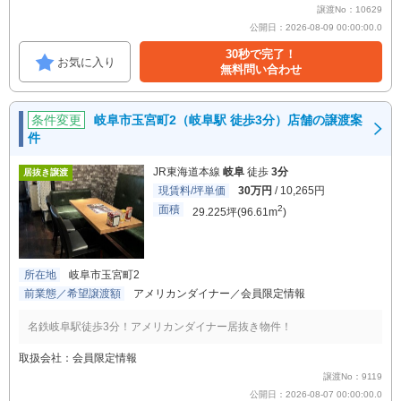
譲渡No：10629
公開日：2026-08-09 00:00:00.0
30秒で完了！
お気に入り
無料問い合わせ
条件変更
岐阜市玉宮町2（岐阜駅 徒歩3分）店舗の譲渡案
件
JR東海道本線
岐阜
徒歩
3分
居抜き譲渡
現賃料/坪単価
30万円
/ 10,265円
面積
2
29.225坪(96.61m
)
所在地
岐阜市玉宮町2
前業態／希望譲渡額
アメリカンダイナー／会員限定情報
名鉄岐阜駅徒歩3分！アメリカンダイナー居抜き物件！
取扱会社：会員限定情報
譲渡No：9119
公開日：2026-08-07 00:00:00.0