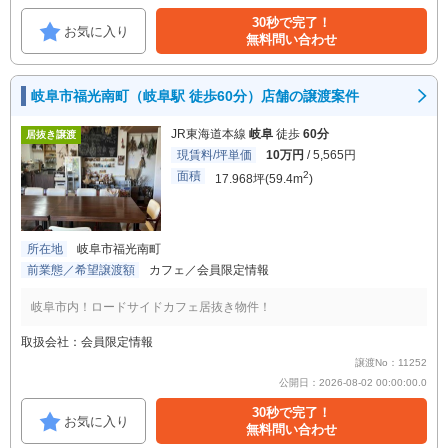
30秒で完了！
お気に入り
無料問い合わせ
岐阜市福光南町（岐阜駅 徒歩60分）店舗の譲渡案件
JR東海道本線
岐阜
徒歩
60分
居抜き譲渡
現賃料/坪単価
10万円
/ 5,565円
面積
2
17.968坪(59.4m
)
所在地
岐阜市福光南町
前業態／希望譲渡額
カフェ／会員限定情報
岐阜市内！ロードサイドカフェ居抜き物件！
取扱会社：会員限定情報
譲渡No：11252
公開日：2026-08-02 00:00:00.0
30秒で完了！
お気に入り
無料問い合わせ