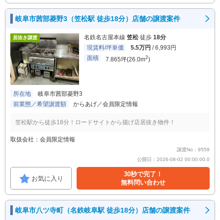
岐阜市茜部菱野3（笠松駅 徒歩18分）店舗の譲渡案件
名鉄名古屋本線
笠松
徒歩
18分
居抜き譲渡
現賃料/坪単価
5.5万円
/ 6,993円
面積
2
7.865坪(26.0m
)
所在地
岐阜市茜部菱野3
前業態／希望譲渡額
からあげ／会員限定情報
笠松駅から徒歩18分！ロードサイトから揚げ店居抜き物件！
取扱会社：会員限定情報
譲渡No：9559
公開日：2026-08-02 00:00:00.0
30秒で完了！
お気に入り
無料問い合わせ
岐阜市八ツ寺町（名鉄岐阜駅 徒歩18分）店舗の譲渡案件