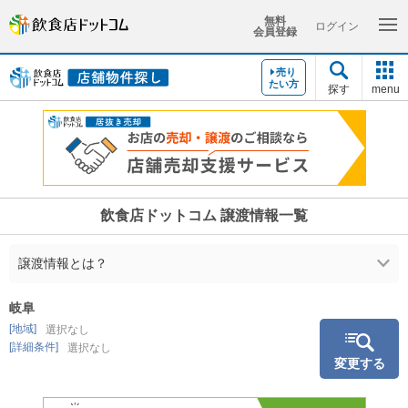
無料
ログイン
会員登録
売り
たい方
探す
menu
飲食店ドットコム 譲渡情報一覧
譲渡情報とは？
岐阜
[地域]
選択なし
[詳細条件]
選択なし
変更する