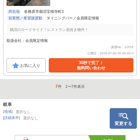
所在地
各務原市鵜沼宝積寺町3
前業態／希望譲渡額
ダイニングバー／会員限定情報
鵜沼のロードサイド！レストラン居抜き物件！
取扱会社：会員限定情報
譲渡No：11028
公開日：2026-07-04 00:00:00.0
30秒で完了！
お気に入り
無料問い合わせ
7
件
1
〜
7
件表示
岐阜
[地域]
選択なし
[詳細条件]
選択なし
変更する