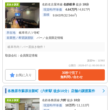
名鉄名古屋本線
名鉄岐阜
徒歩
18分
居抜き譲渡
現賃料/坪単価
4.84万円
/ 4,917円
面積
2
9.843坪(32.54m
)
所在地
岐阜市八ツ寺町
前業態／希望譲渡額
バー／会員限定情報
岐阜市内！バー居抜き物件！
取扱会社：会員限定情報
譲渡No：11592
公開日：2026-07-11 00:00:00.0
30秒で完了！
お気に入り
無料問い合わせ
各務原市蘇原吉新町（六軒駅 徒歩10分）店舗の譲渡案件
名鉄各務原線
六軒
徒歩
10分
居抜き譲渡
現賃料/坪単価
10万円
/ 11,112円