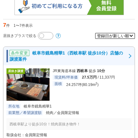
7
件
1
〜
7
件表示
居抜きプラスで絞る
条件変更
岐阜市鏡島精華1（西岐阜駅 徒歩10分）店舗の
譲渡案件
JR東海道本線
西岐阜
徒歩
10分
居抜き譲渡
現賃料/坪単価
27.5万円
/ 11,337円
面積
2
24.257坪(80.19m
)
所在地
岐阜市鏡島精華1
前業態／希望譲渡額
焼肉／会員限定情報
西岐阜駅より徒歩10分！焼肉居抜き物件！
取扱会社：会員限定情報