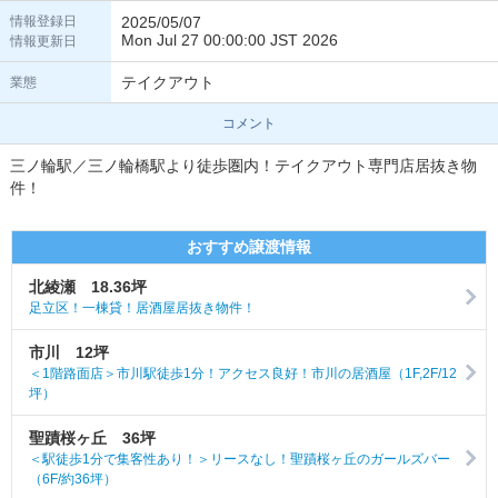
情報登録日
2025/05/07
Mon Jul 27 00:00:00 JST 2026
情報更新日
テイクアウト
業態
コメント
三ノ輪駅／三ノ輪橋駅より徒歩圏内！テイクアウト専門店居抜き物
件！
おすすめ譲渡情報
北綾瀬 18.36坪
足立区！一棟貸！居酒屋居抜き物件！
市川 12坪
＜1階路面店＞市川駅徒歩1分！アクセス良好！市川の居酒屋（1F,2F/12
坪）
聖蹟桜ヶ丘 36坪
＜駅徒歩1分で集客性あり！＞リースなし！聖蹟桜ヶ丘のガールズバー
（6F/約36坪）