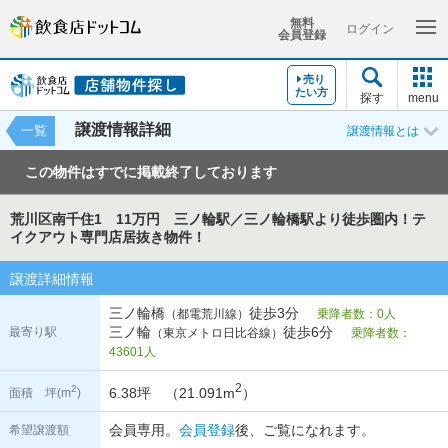
無料
ログイン
会員登録
売り
たい方
探す
menu
譲渡情報詳細
一覧
譲渡情報とは
この物件はすでに掲載終了しております
荒川区南千住1 11万円 三ノ輪駅／三ノ輪橋駅より徒歩圏内！テ
イクアウト専門店居抜き物件！
譲渡詳細情報
三ノ輪橋
徒歩3分
（都電荒川線）
乗降者数：0人
三ノ輪
徒歩6分
最寄り駅
（東京メトロ日比谷線）
乗降者数：
43601人
2
2
6.38坪 （21.091m
）
面積 坪(m
)
会員専用。
会員登録
後、ご覧になれます。
希望譲渡額