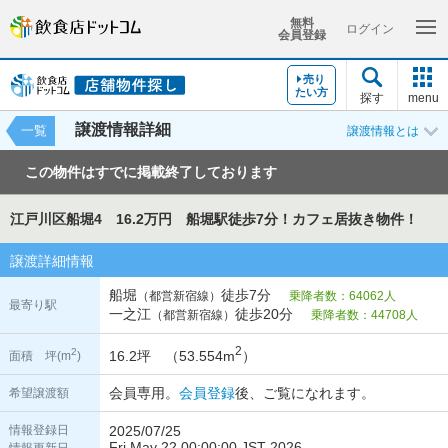
無料
ログイン
会員登録
売り
たい方
探す
menu
譲渡情報詳細
一覧
譲渡情報とは
この物件はすでに掲載終了しております
江戸川区船堀4 16.2万円 船堀駅徒歩7分！カフェ居抜き物件！
譲渡詳細情報
船堀
徒歩7分
（都営新宿線）
乗降者数：64062人
最寄り駅
一之江
徒歩20分
（都営新宿線）
乗降者数：44708人
2
2
16.2坪 （53.554m
）
面積 坪(m
)
会員専用。
会員登録
後、ご覧になれます。
希望譲渡額
情報登録日
2025/07/25
Fri May 22 00:00:00 JST 2026