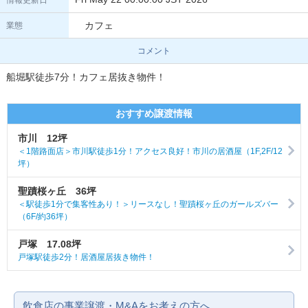
情報更新日
カフェ
業態
コメント
船堀駅徒歩7分！カフェ居抜き物件！
おすすめ譲渡情報
市川 12坪
＜1階路面店＞市川駅徒歩1分！アクセス良好！市川の居酒屋（1F,2F/12
坪）
聖蹟桜ヶ丘 36坪
＜駅徒歩1分で集客性あり！＞リースなし！聖蹟桜ヶ丘のガールズバー
（6F/約36坪）
戸塚 17.08坪
戸塚駅徒歩2分！居酒屋居抜き物件！
飲食店の事業譲渡・M&Aをお考えの方へ