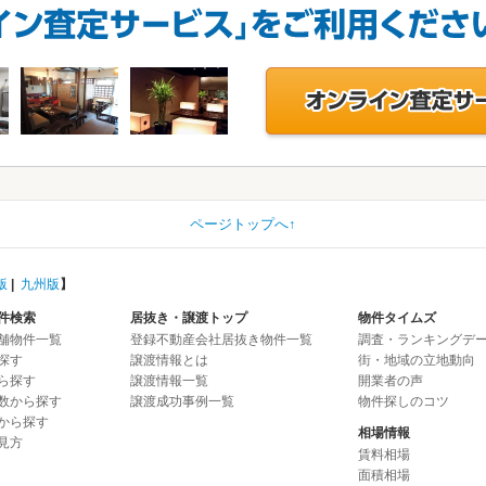
ページトップへ↑
版
|
九州版
】
件検索
居抜き・譲渡トップ
物件タイムズ
舗物件一覧
登録不動産会社居抜き物件一覧
調査・ランキングデ
探す
譲渡情報とは
街・地域の立地動向
ら探す
譲渡情報一覧
開業者の声
数から探す
譲渡成功事例一覧
物件探しのコツ
から探す
相場情報
見方
賃料相場
面積相場