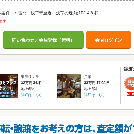
案件！＞雷門・浅草寺至近！浅草の焼肉(1F/14.8坪)
ます。
問い合わせ／会員登録（無料）
会員ログイン
譲渡
聖蹟桜ヶ丘
戸塚
32万円 36坪
33万円 17.08坪
地上6階
地上2階
詳細はこちら
詳細はこちら