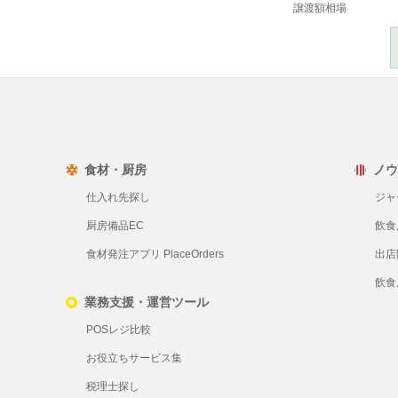
譲渡額相場
食材・厨房
ノウ
仕入れ先探し
ジャ
厨房備品EC
飲食
食材発注アプリ PlaceOrders
出店
飲食
業務支援・運営ツール
POSレジ比較
お役立ちサービス集
税理士探し