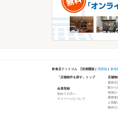
飲食店ドットコム 【
首都圏版
|
関西版
|
東海
「店舗物件を探す」トップ
店舗物
最新店
駅から
会員登録
地域か
初めての方へ
乗降客
マイページについて
人気駅
物件の