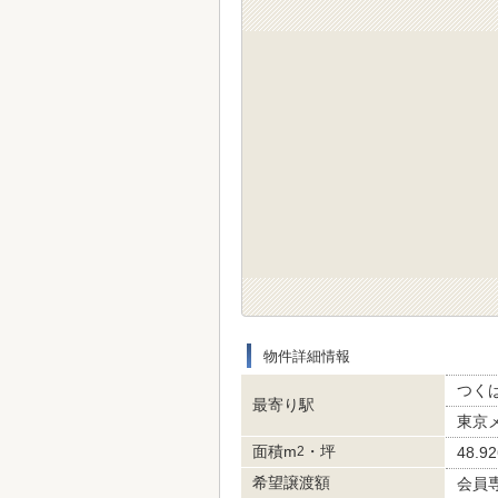
物件詳細情報
つくば
最寄り駅
東京メ
面積m
・坪
2
48.9
希望譲渡額
会員