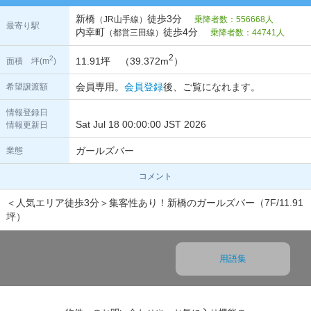
新橋
徒歩3分
（JR山手線）
乗降者数：556668人
最寄り駅
内幸町
徒歩4分
（都営三田線）
乗降者数：44741人
2
2
11.91坪 （39.372m
）
面積 坪(m
)
会員専用。
会員登録
後、ご覧になれます。
希望譲渡額
情報登録日
Sat Jul 18 00:00:00 JST 2026
情報更新日
ガールズバー
業態
コメント
＜人気エリア徒歩3分＞集客性あり！新橋のガールズバー（7F/11.91
坪）
用語集