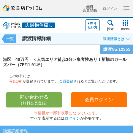
無料
ログイン
会員登録
売り
たい方
探す
menu
譲渡情報詳細
一覧
譲渡情報とは
譲渡No.12355
港区 40万円 ＜人気エリア徒歩3分＞集客性あり！新橋のガール
ズバー（7F/11.91坪）
この物件には
写真1枚
が登録されています。
会員登録
されるとご覧いただけます。
問い合わせる
会員ログイン
（無料会員登録）
※情報が一部非表示になっています。
すべて表示するには
ログイン
が必要です。
譲渡詳細情報