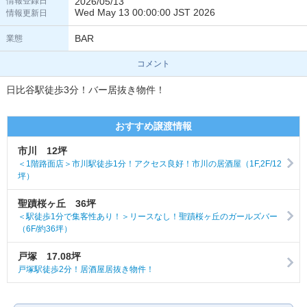
情報登録日
2026/05/13
Wed May 13 00:00:00 JST 2026
情報更新日
BAR
業態
コメント
日比谷駅徒歩3分！バー居抜き物件！
おすすめ譲渡情報
市川 12坪
＜1階路面店＞市川駅徒歩1分！アクセス良好！市川の居酒屋（1F,2F/12
坪）
聖蹟桜ヶ丘 36坪
＜駅徒歩1分で集客性あり！＞リースなし！聖蹟桜ヶ丘のガールズバー
（6F/約36坪）
戸塚 17.08坪
戸塚駅徒歩2分！居酒屋居抜き物件！