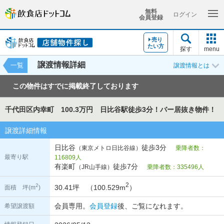
無料
ログイン
会員登録
売り
たい方
探す
menu
譲渡情報詳細
一覧
譲渡情報とは
この物件はすでに掲載終了しております
千代田区内幸町 100.3万円 日比谷駅徒歩3分！バー居抜き物件！
譲渡詳細情報
日比谷
徒歩3分
（東京メトロ日比谷線）
乗降者数：
最寄り駅
116809人
有楽町
徒歩7分
（JR山手線）
乗降者数：335496人
2
2
30.41坪 （100.529m
）
面積 坪(m
)
会員専用。
会員登録
後、ご覧になれます。
希望譲渡額