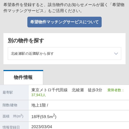
希望条件を登録すると、該当物件のお知らせメールが届く「希望物
件マッチングサービス」もご活用ください。
希望物件マッチングサービスについて
別の物件を探す
北綾瀬駅の近隣駅から探す
綾瀬駅の店舗物件・貸店舗・テナント一覧
物件情報
北千住駅の店舗物件・貸店舗・テナント一覧
東京メトロ千代田線 北綾瀬 徒歩3分
乗降者数：
最寄駅
37,943人
地上1階 /
階数/建物
2
2
18坪(59.5m
)
面積 坪(m
)
2023/03/04
情報登録日