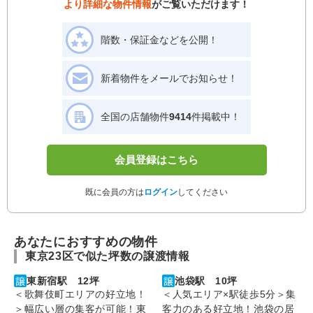
より詳細な物件情報
がご覧いただけます！
階数・保証金などを公開！
新着物件をメールでお知らせ！
全国の店舗物件
9414
件掲載中！
会員登録はこちら
既に会員の方は
ログイン
してください
あなたにおすすめの物件
東京23区で似た坪数の譲渡情報
東新宿駅 12坪
池袋駅 10坪
＜歌舞伎町エリアの好立地！
＜人気エリア×駅徒歩5分＞集
＞幅広い層の集客が可能！東
客力のある好立地！池袋の居