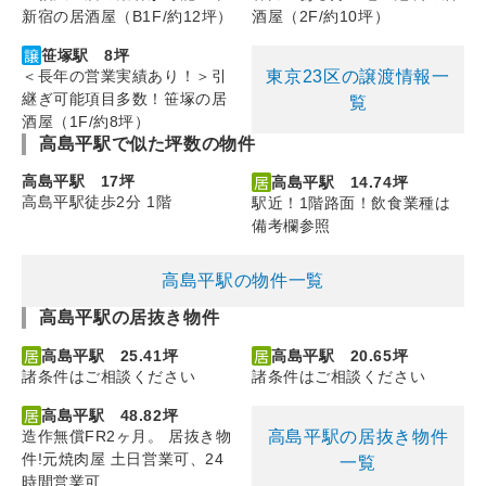
新宿の居酒屋（B1F/約12坪）
酒屋（2F/約10坪）
笹塚駅 8坪
東京23区の譲渡情報一
＜長年の営業実績あり！＞引
継ぎ可能項目多数！笹塚の居
覧
酒屋（1F/約8坪）
高島平駅で似た坪数の物件
高島平駅 17坪
高島平駅 14.74坪
高島平駅徒歩2分 1階
駅近！1階路面！飲食業種は
備考欄参照
高島平駅の物件一覧
高島平駅の居抜き物件
高島平駅 25.41坪
高島平駅 20.65坪
諸条件はご相談ください
諸条件はご相談ください
高島平駅 48.82坪
高島平駅の居抜き物件
造作無償FR2ヶ月。 居抜き物
件!元焼肉屋 土日営業可、24
一覧
時間営業可