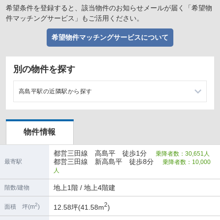
希望条件を登録すると、該当物件のお知らせメールが届く「希望物
件マッチングサービス」もご活用ください。
希望物件マッチングサービスについて
別の物件を探す
高島平駅の近隣駅から探す
新高島平駅の店舗物件・貸店舗・テナント一覧
物件情報
西台駅の店舗物件・貸店舗・テナント一覧
都営三田線 高島平 徒歩1分
乗降者数：30,651人
西高島平駅の店舗物件・貸店舗・テナント一覧
都営三田線 新高島平 徒歩8分
最寄駅
乗降者数：10,000
人
蓮根駅の店舗物件・貸店舗・テナント一覧
地上1階 / 地上4階建
階数/建物
2
2
12.58坪(41.58m
)
面積 坪(m
)