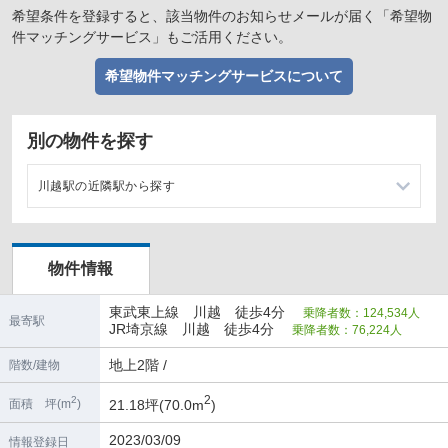
希望条件を登録すると、該当物件のお知らせメールが届く「希望物
件マッチングサービス」もご活用ください。
希望物件マッチングサービスについて
別の物件を探す
川越駅の近隣駅から探す
川越市駅の店舗物件・貸店舗・テナント一覧
物件情報
霞ヶ関駅の店舗物件・貸店舗・テナント一覧
東武東上線 川越 徒歩4分
乗降者数：124,534人
上福岡駅の店舗物件・貸店舗・テナント一覧
最寄駅
JR埼京線 川越 徒歩4分
乗降者数：76,224人
地上2階 /
階数/建物
2
2
21.18坪(70.0m
)
面積 坪(m
)
2023/03/09
情報登録日