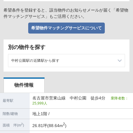
希望条件を登録すると、該当物件のお知らせメールが届く「希望物
件マッチングサービス」もご活用ください。
希望物件マッチングサービスについて
別の物件を探す
中村公園駅の近隣駅から探す
岩塚駅の店舗物件・貸店舗・テナント一覧
物件情報
本陣駅の店舗物件・貸店舗・テナント一覧
名古屋市営東山線 中村公園 徒歩4分
乗降者数：
八田駅の店舗物件・貸店舗・テナント一覧
最寄駅
25,999人
地上1階 /
階数/建物
2
2
26.81坪(88.64m
)
面積 坪(m
)