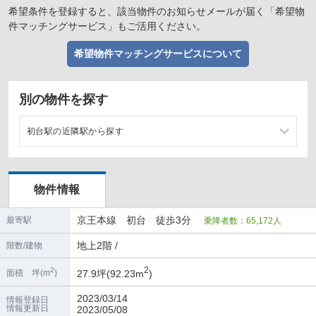
希望条件を登録すると、該当物件のお知らせメールが届く「希望物
件マッチングサービス」もご活用ください。
希望物件マッチングサービスについて
別の物件を探す
初台駅の近隣駅から探す
幡ヶ谷駅の店舗物件・貸店舗・テナント一覧
物件情報
新宿駅の店舗物件・貸店舗・テナント一覧
京王本線 初台 徒歩3分
最寄駅
乗降者数：65,172人
笹塚駅の店舗物件・貸店舗・テナント一覧
地上2階 /
階数/建物
2
2
27.9坪(92.23m
)
面積 坪(m
)
2023/03/14
情報登録日
情報更新日
2023/05/08