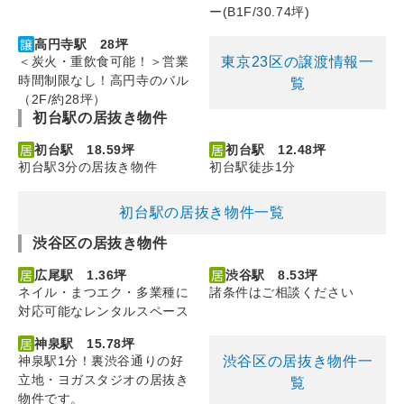
ー(B1F/30.74坪)
高円寺駅 28坪
東京23区の譲渡情報一
＜炭火・重飲食可能！＞営業
時間制限なし！高円寺のバル
覧
（2F/約28坪）
初台駅の居抜き物件
初台駅 18.59坪
初台駅 12.48坪
初台駅3分の居抜き物件
初台駅徒歩1分
初台駅の居抜き物件一覧
渋谷区の居抜き物件
広尾駅 1.36坪
渋谷駅 8.53坪
ネイル・まつエク・多業種に
諸条件はご相談ください
対応可能なレンタルスペース
神泉駅 15.78坪
渋谷区の居抜き物件一
神泉駅1分！裏渋谷通りの好
立地・ヨガスタジオの居抜き
覧
物件です。