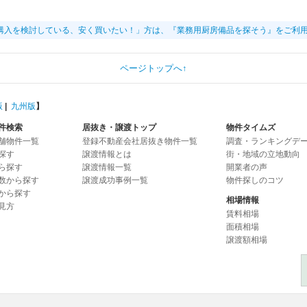
購入を検討している、安く買いたい！」方は、『業務用厨房備品を探そう』をご利
ページトップへ↑
版
|
九州版
】
件検索
居抜き・譲渡トップ
物件タイムズ
舗物件一覧
登録不動産会社居抜き物件一覧
調査・ランキングデ
探す
譲渡情報とは
街・地域の立地動向
ら探す
譲渡情報一覧
開業者の声
数から探す
譲渡成功事例一覧
物件探しのコツ
から探す
相場情報
見方
賃料相場
面積相場
譲渡額相場