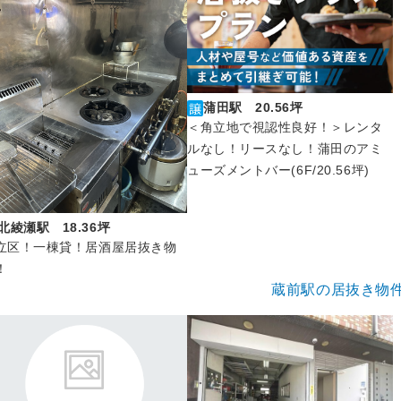
蒲田駅 20.56坪
＜角立地で視認性良好！＞レンタ
ルなし！リースなし！蒲田のアミ
ューズメントバー(6F/20.56坪)
北綾瀬駅 18.36坪
立区！一棟貸！居酒屋居抜き物
！
蔵前駅の居抜き物