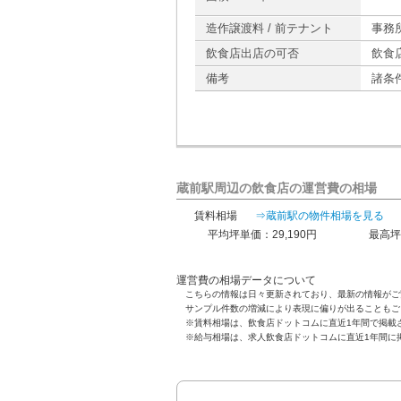
造作譲渡料 / 前テナント
事務
飲食店出店の可否
飲食
備考
諸条
蔵前駅周辺の飲食店の運営費の相場
賃料相場
⇒蔵前駅の物件相場を見る
平均坪単価：29,190円
最高坪
運営費の相場データについて
こちらの情報は日々更新されており、最新の情報がご
サンプル件数の増減により表現に偏りが出ることもご
※賃料相場は、飲食店ドットコムに直近1年間で掲載
※給与相場は、求人飲食店ドットコムに直近1年間に