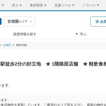
装
求人
食材厨房
支援ツール
ノウハウ
首都圏
お
エリア
譲渡情報を探す
学ぶ
台東区
物件詳細
 ★ 駅徒歩2分の好立地 ★ 1階路面店舗 ★ 軽飲
います。
います。
飲食店物件を更新しています。ご希望のエリア等を入力し、最新の物件