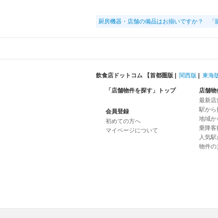
厨房機器・店舗の備品はお揃いですか？ 「
飲食店ドットコム 【
首都圏版
|
関西版
|
東海
「店舗物件を探す」トップ
店舗物
最新店
駅から
会員登録
地域か
初めての方へ
乗降客
マイページについて
人気駅
物件の