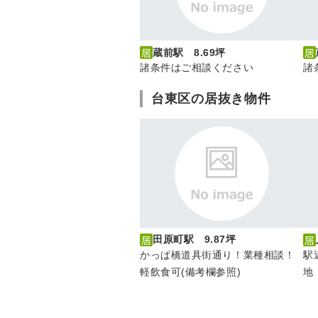
蔵前駅 8.69坪
諸条件はご相談ください
諸
台東区の居抜き物件
田原町駅 9.87坪
かっぱ橋道具街通り！業種相談！
駅
軽飲食可(備考欄参照)
地