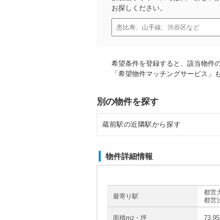
お探しください。
希望条件を登録すると、該当物件
「希望物件マッチングサービス」
別の物件を探す
蔵前駅の近隣駅から探す
新御徒町駅の店舗物件・貸店舗・
物件詳細情報
両国駅の店舗物件・貸店舗・テナ
浅草駅の店舗物件・貸店舗・テナ
都営大
最寄り駅
都営
浅草橋駅の店舗物件・貸店舗・テ
面積m
・坪
73.9
2