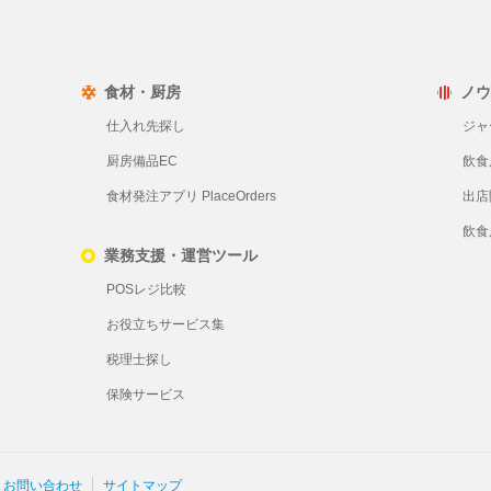
食材・厨房
ノウ
仕入れ先探し
ジャ
厨房備品EC
飲食
食材発注アプリ PlaceOrders
出店
飲食
業務支援・運営ツール
POSレジ比較
お役立ちサービス集
税理士探し
保険サービス
お問い合わせ
サイトマップ