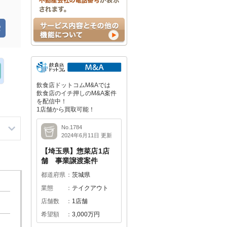
飲食店ドットコムM&Aでは
飲食店のイチ押しのM&A案件
を配信中！
1店舗から買取可能！
No.1784
2024年6月11日 更新
【埼玉県】惣菜店1店
舗 事業譲渡案件
都道府県
茨城県
業態
テイクアウト
店舗数
1店舗
希望額
3,000万円