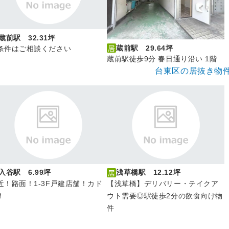
蔵前駅 32.31坪
蔵前駅 29.64坪
条件はご相談ください
蔵前駅徒歩9分 春日通り沿い 1階
台東区の居抜き物
入谷駅 6.99坪
浅草橋駅 12.12坪
近！路面！1-3F戸建店舗！カド
【浅草橋】デリバリー・テイクア
！
ウト需要◎駅徒歩2分の飲食向け物
件