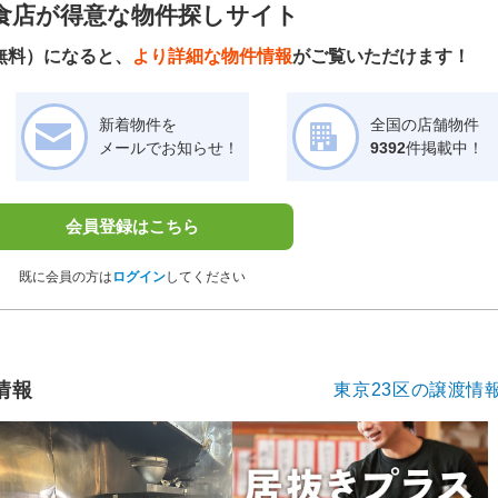
食店が得意な物件探しサイト
無料）になると、
より詳細な物件情報
がご覧いただけます！
新着物件を
全国の店舗物件
メールでお知らせ！
9392
件掲載中！
会員登録はこちら
既に会員の方は
ログイン
してください
情報
東京23区の譲渡情