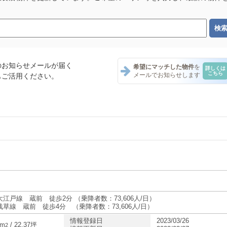
のお知らせメールが届く
希望にマッチした物件
を
詳しくは
こちら
メールでお知らせします
もご活用ください。
テナント一覧
ント一覧
ント一覧
江戸線 蔵前 徒歩2分 （乗降者数：73,606人/日）
浅草線 蔵前 徒歩4分 （乗降者数：73,606人/日）
情報登録日
2023/03/26
ナント一覧
5m
/ 22.37坪
2