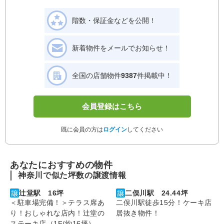
階数・保証金などを公開！
新着物件をメールでお知らせ！
全国の店舗物件
9387
件掲載中！
会員登録はこちら
既に会員の方は
ログイン
してください
あなたにおすすめの物件
神奈川で似た坪数の譲渡情報
辻堂駅 16坪
二俣川駅 24.44坪
＜駐車場完備！＞テラス席あ
二俣川駅徒歩15分！ケーキ店
り！おしゃれな店内！辻堂の
居抜き物件！
ステーキ店（1F/約16坪）