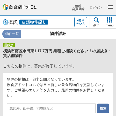
無料
ログイン
会員登録
売り
たい方
探す
menu
物件詳細
物件一覧
居抜き
横浜市南区永田東1 17.7万円 業種ご相談ください！の居抜き・
貸店舗物件
こちらの物件は、募集が終了しています。
物件の情報は一部非公開となっています。
飲食店ドットコムでは日々新しい飲食店物件を更新していま
す。ご希望のエリア等を入力し、最新の物件をお探しくださ
い。