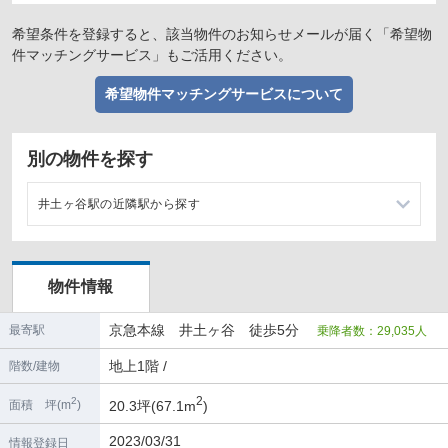
希望条件を登録すると、該当物件のお知らせメールが届く「希望物
件マッチングサービス」もご活用ください。
希望物件マッチングサービスについて
別の物件を探す
井土ヶ谷駅の近隣駅から探す
弘明寺駅の店舗物件・貸店舗・テナント一覧
物件情報
南太田駅の店舗物件・貸店舗・テナント一覧
京急本線 井土ヶ谷 徒歩5分
最寄駅
乗降者数：29,035人
上大岡駅の店舗物件・貸店舗・テナント一覧
地上1階 /
階数/建物
黄金町駅の店舗物件・貸店舗・テナント一覧
2
2
20.3坪(67.1m
)
面積 坪(m
)
2023/03/31
情報登録日