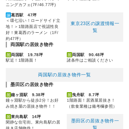
ニングカフェ(7F/46.77坪)
葛西駅 47坪
＜環七沿い！ロードサイド立
東京23区の譲渡情報一
地！＞1階路面店で視認性良
覧
好！東葛西のラーメン（1F/
約47坪）
両国駅の居抜き物件
両国駅 19.78坪
両国駅 90.48坪
駅近！1階路面！
諸条件はご相談ください
両国駅の居抜き物件一覧
墨田区の居抜き物件
鐘ヶ淵駅 9.38坪
曳舟駅 8.7坪
鐘ヶ淵駅から徒歩2分！お好
1階路面！居酒屋居抜き！
み焼き屋の居抜き物件！！
（飲食業種は備考欄参照）
東向島駅 14坪
墨田区の居抜き物件一
閑静な住宅街。東向島駅の居
覧
抜き店舗物件！