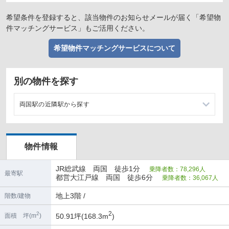
希望条件を登録すると、該当物件のお知らせメールが届く「希望物
件マッチングサービス」もご活用ください。
希望物件マッチングサービスについて
別の物件を探す
両国駅の近隣駅から探す
浅草橋駅の店舗物件・貸店舗・テナント一覧
物件情報
錦糸町駅の店舗物件・貸店舗・テナント一覧
JR総武線 両国 徒歩1分
乗降者数：78,296人
蔵前駅の店舗物件・貸店舗・テナント一覧
最寄駅
都営大江戸線 両国 徒歩6分
乗降者数：36,067人
森下駅の店舗物件・貸店舗・テナント一覧
地上3階 /
階数/建物
2
2
50.91坪(168.3m
)
面積 坪(m
)