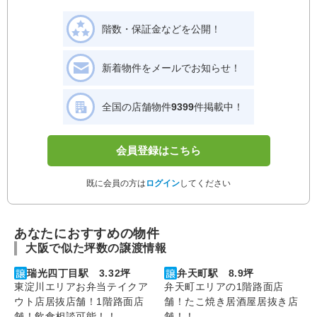
階数・保証金などを公開！
新着物件をメールでお知らせ！
全国の店舗物件
9399
件掲載中！
会員登録はこちら
既に会員の方は
ログイン
してください
あなたにおすすめの物件
大阪で似た坪数の譲渡情報
瑞光四丁目駅 3.32坪
弁天町駅 8.9坪
東淀川エリアお弁当テイクア
弁天町エリアの1階路面店
ウト店居抜店舗！1階路面店
舗！たこ焼き居酒屋居抜き店
舗！飲食相談可能！！
舗！！