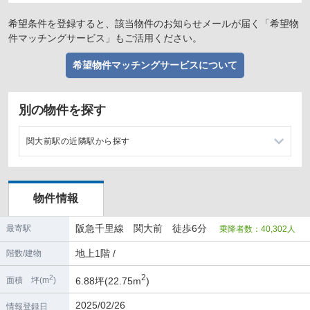
希望条件を登録すると、該当物件のお知らせメールが届く「希望物
件マッチングサービス」もご活用ください。
希望物件マッチングサービスについて
別の物件を探す
関大前駅の近隣駅から探す
豊津駅の店舗物件・貸店舗・テナント一覧
物件情報
千里山駅の店舗物件・貸店舗・テナント一覧
阪急千里線 関大前 徒歩6分
最寄駅
乗降者数：40,302人
吹田駅の店舗物件・貸店舗・テナント一覧
地上1階 /
階数/建物
南千里駅の店舗物件・貸店舗・テナント一覧
2
2
6.88坪(22.75m
)
面積 坪(m
)
2025/02/26
情報登録日