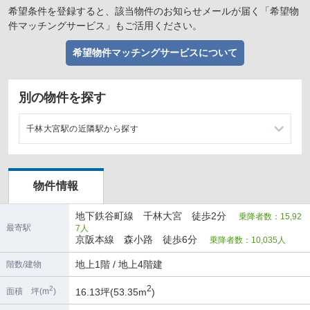
希望条件を登録すると、該当物件のお知らせメールが届く「希望物
件マッチングサービス」もご活用ください。
希望物件マッチングサービスについて
別の物件を探す
千林大宮駅の近隣駅から探す
関目高殿駅の店舗物件・貸店舗・テナント一覧
物件情報
太子橋今市駅の店舗物件・貸店舗・テナント一覧
地下鉄谷町線 千林大宮 徒歩2分
乗降者数：15,92
野江内代駅の店舗物件・貸店舗・テナント一覧
最寄駅
7人
京阪本線 森小路 徒歩6分
乗降者数：10,035人
守口駅の店舗物件・貸店舗・テナント一覧
地上1階 / 地上4階建
階数/建物
2
2
16.13坪(53.35m
)
面積 坪(m
)