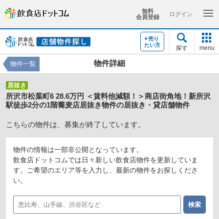
無料
ログイン
会員登録
売り
たい方
探す
menu
物件詳細
物件一覧
居抜き
所沢市松葉町6 28.6万円 ＜賃料他減額！＞商店街角地！新所沢
駅徒歩2分の1階蕎麦店居抜き物件の居抜き・貸店舗物件
こちらの物件は、募集が終了しています。
物件の情報は一部非公開となっています。
飲食店ドットコムでは日々新しい飲食店物件を更新していま
す。ご希望のエリア等を入力し、最新の物件をお探しくださ
い。