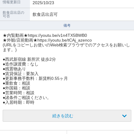
情報更新日
2025/10/23
飲食店出店の
飲食店出店可
可否
備考
★内覧動画★https://youtu.be/v1n4TX5BWB0
★外観/店前動画★https://youtu.be/tCAj_azenco
(URLをコピーしお使いのWeb検索ブラウザでのアクセスをお願いし
ます。)
●西武新宿線 新所沢 徒歩2分
●造作譲渡費：なし
●残置物あり
●賃貸保証：要加入
●更新事務手数料：新賃料0.55ヶ月
●重飲食：相談
●外国籍：相談
●営業時間：相談
●諸条件ご相談ください。
●入居時期：即時
続きを読む