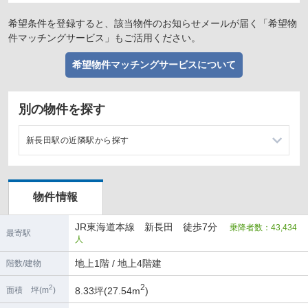
希望条件を登録すると、該当物件のお知らせメールが届く「希望物
件マッチングサービス」もご活用ください。
希望物件マッチングサービスについて
別の物件を探す
新長田駅の近隣駅から探す
兵庫駅の店舗物件・貸店舗・テナント一覧
物件情報
板宿駅の店舗物件・貸店舗・テナント一覧
JR東海道本線 新長田 徒歩7分
乗降者数：43,434
駒ヶ林駅の店舗物件・貸店舗・テナント一覧
最寄駅
人
須磨海浜公園駅の店舗物件・貸店舗・テナント一覧
地上1階 / 地上4階建
階数/建物
2
2
8.33坪(27.54m
)
面積 坪(m
)