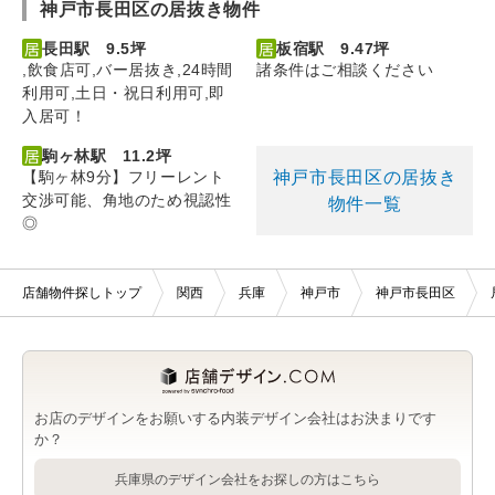
神戸市長田区の居抜き物件
長田駅 9.5坪
板宿駅 9.47坪
,飲⾷店可,バー居抜き,24時間
諸条件はご相談ください
利⽤可,⼟⽇・祝⽇利⽤可,即
入居可！
駒ヶ林駅 11.2坪
神戸市長田区の居抜き
【駒ヶ林9分】フリーレント
交渉可能、角地のため視認性
物件一覧
◎
店舗物件探しトップ
関西
兵庫
神戸市
神戸市長田区
お店のデザインをお願いする内装デザイン会社はお決まりです
か？
兵庫県のデザイン会社をお探しの方はこちら