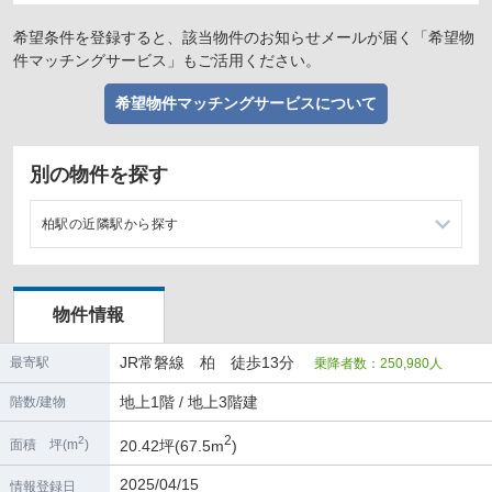
希望条件を登録すると、該当物件のお知らせメールが届く「希望物
件マッチングサービス」もご活用ください。
希望物件マッチングサービスについて
別の物件を探す
柏駅の近隣駅から探す
北柏駅の店舗物件・貸店舗・テナント一覧
物件情報
南柏駅の店舗物件・貸店舗・テナント一覧
JR常磐線 柏 徒歩13分
最寄駅
乗降者数：250,980人
新柏駅の店舗物件・貸店舗・テナント一覧
地上1階 / 地上3階建
階数/建物
我孫子駅の店舗物件・貸店舗・テナント一覧
2
2
20.42坪(67.5m
)
面積 坪(m
)
2025/04/15
情報登録日