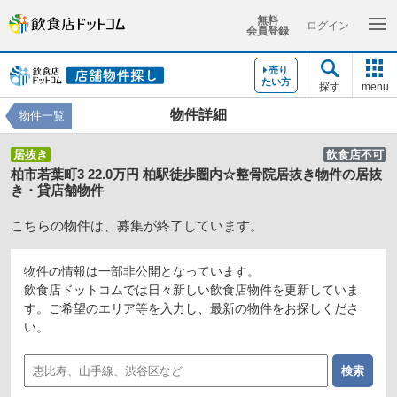
無料
ログイン
会員登録
売り
たい方
探す
menu
物件詳細
物件一覧
居抜き
飲食店不可
柏市若葉町3 22.0万円 柏駅徒歩圏内☆整骨院居抜き物件の居抜
き・貸店舗物件
こちらの物件は、募集が終了しています。
物件の情報は一部非公開となっています。
飲食店ドットコムでは日々新しい飲食店物件を更新していま
す。ご希望のエリア等を入力し、最新の物件をお探しくださ
い。