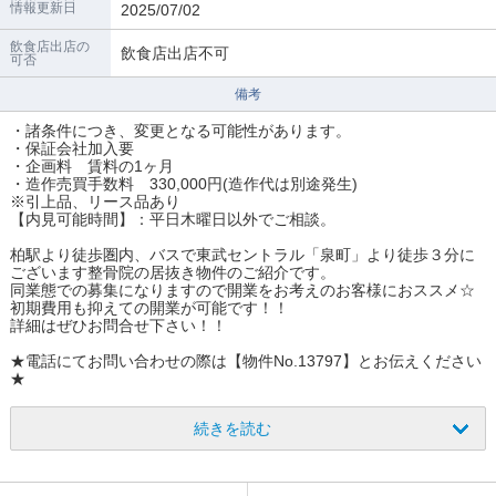
情報更新日
2025/07/02
飲食店出店の
飲食店出店不可
可否
備考
・諸条件につき、変更となる可能性があります。
・保証会社加入要
・企画料 賃料の1ヶ月
・造作売買手数料 330,000円(造作代は別途発生)
※引上品、リース品あり
【内見可能時間】：平日木曜日以外でご相談。
柏駅より徒歩圏内、バスで東武セントラル「泉町」より徒歩３分に
ございます整骨院の居抜き物件のご紹介です。
同業態での募集になりますので開業をお考えのお客様におススメ☆
初期費用も抑えての開業が可能です！！
詳細はぜひお問合せ下さい！！
★電話にてお問い合わせの際は【物件No.13797】とお伝えください
★
続きを読む