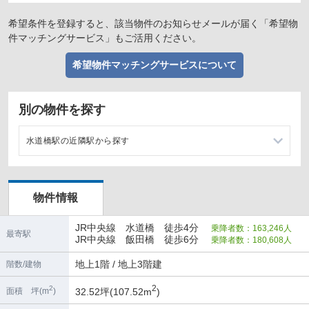
希望条件を登録すると、該当物件のお知らせメールが届く「希望物
件マッチングサービス」もご活用ください。
希望物件マッチングサービスについて
別の物件を探す
水道橋駅の近隣駅から探す
飯田橋駅の店舗物件・貸店舗・テナント一覧
物件情報
御茶ノ水駅の店舗物件・貸店舗・テナント一覧
JR中央線 水道橋 徒歩4分
乗降者数：163,246人
春日駅の店舗物件・貸店舗・テナント一覧
最寄駅
JR中央線 飯田橋 徒歩6分
乗降者数：180,608人
神保町駅の店舗物件・貸店舗・テナント一覧
地上1階 / 地上3階建
階数/建物
2
2
32.52坪(107.52m
)
面積 坪(m
)