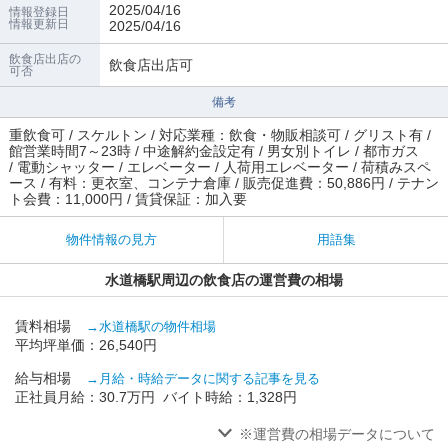
2025/04/16
情報登録日
情報更新日
2025/04/16
飲食店出店の
飲食店出店可
可否
備考
重飲食可 / スケルトン / 対応業種：飲食・物販相談可 / グリスト有 /
館営業時間7～23時 / 中途解約金設定有 / 男女別トイレ / 都市ガス
/ 電動シャッター / エレベーター / 人荷用エレベーター / 荷積みスペ
ース / 有料：更衣室、コンテナ倉庫 / 販売促進費：50,886円 / テナン
ト会費：11,000円 / 賃貸保証：加入要
物件情報の見方
用語集
水道橋駅周辺の飲食店の運営費の相場
賃料相場
→水道橋駅の物件相場
平均坪単価：26,540円
給与相場
→月給・時給データに関する記事を見る
正社員月給：30.7万円 バイト時給：1,328円
※運営費の相場データについて