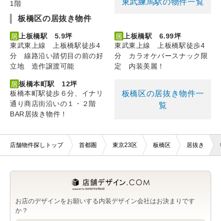
東武練馬駅の物件一覧
1階
板橋区の居抜き物件
上板橋駅 5.9坪
上板橋駅 6.99坪
東武東上線 上板橋駅徒歩4
東武東上線 上板橋駅徒歩4
分 線路沿い踏切目の前の好
分 カラオケバースナック限
立地 造作譲渡可能
定 内装美麗！
板橋本町駅 12坪
板橋区の居抜き物件一
板橋本町駅徒歩６分、イナリ
通り商店街沿いの１・２階
覧
BAR居抜き物件！
店舗物件探しトップ
首都圏
東京23区
板橋区
居抜き
お店のデザインをお願いする内装デザイン会社はお決まりです
か？