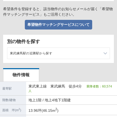
希望条件を登録すると、該当物件のお知らせメールが届く「希望物
件マッチングサービス」もご活用ください。
希望物件マッチングサービスについて
別の物件を探す
東武練馬駅の近隣駅から探す
下赤塚駅の店舗物件・貸店舗・テナント一覧
物件情報
上板橋駅の店舗物件・貸店舗・テナント一覧
東武東上線 東武練馬 徒歩4分
乗降者数：60,574
成増駅の店舗物件・貸店舗・テナント一覧
最寄駅
人
ときわ台駅の店舗物件・貸店舗・テナント一覧
地上1階 / 地上4地下1階建
階数/建物
2
2
13.96坪(46.15m
)
面積 坪(m
)