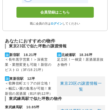
会員登録はこちら
既に会員の方は
ログイン
してください
あなたにおすすめの物件
東京23区で似た坪数の譲渡情報
新宿駅 18.21坪
北綾瀬駅 18.36坪
＜長年黒字営業！＞深夜営
足立区！一棟貸！居酒屋居抜
業・業態変更も可能！新宿の
き物件！
ビストロ（3F/18.21坪）
東新宿駅 12坪
東京23区の譲渡情報一
＜歌舞伎町エリアの好立地！
＞幅広い層の集客が可能！東
覧
新宿の居酒屋（B1F/約12坪）
東武練馬駅で似た坪数の物件
東武練馬駅 10.85坪