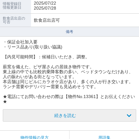
2025/07/22
情報登録日
情報更新日
2025/07/28
飲食店出店の
飲食店出店可
可否
備考
・保証会社加入要
・リース品あり(取り扱い協議)
【内見可能時間】：候補日いただき、調整。
薪窯を備えた、ピザ屋さんの居抜き物件です。
東上線の中でも比較的乗降客数の多い、ベッドタウンなだけあり、
人の賑わいがある街となっています。
本店舗は同じビルにカラオケ店があり、多くの人が行き交います。
ランチ需要やデリバリー需要も見込めそうです。
★電話にてお問い合わせの際は【物件No.13361】とお伝えください
★
続きを読む
物件情報の見方
用語集