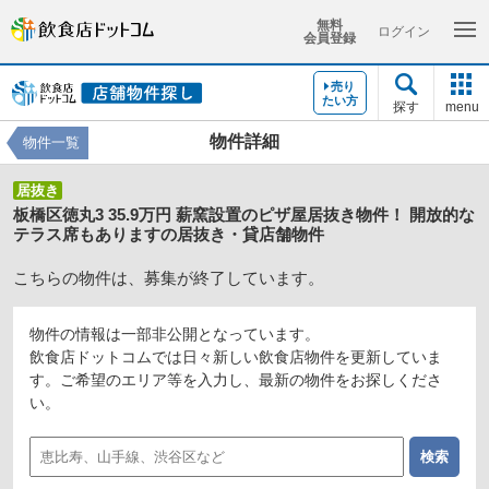
無料
ログイン
会員登録
売り
たい方
探す
menu
物件詳細
物件一覧
居抜き
板橋区徳丸3 35.9万円 薪窯設置のピザ屋居抜き物件！ 開放的な
テラス席もありますの居抜き・貸店舗物件
こちらの物件は、募集が終了しています。
物件の情報は一部非公開となっています。
飲食店ドットコムでは日々新しい飲食店物件を更新していま
す。ご希望のエリア等を入力し、最新の物件をお探しくださ
い。