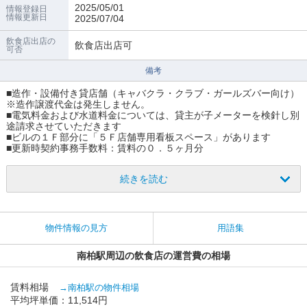
2025/05/01
情報登録日
情報更新日
2025/07/04
飲食店出店の
飲食店出店可
可否
備考
■造作・設備付き貸店舗（キャバクラ・クラブ・ガールズバー向け）
※造作譲渡代金は発生しません。
■電気料金および水道料金については、貸主が子メーターを検針し別
途請求させていただきます
■ビルの１Ｆ部分に「５Ｆ店舗専用看板スペース」があります
■更新時契約事務手数料：賃料の０．５ヶ月分
続きを読む
物件情報の見方
用語集
南柏駅周辺の飲食店の運営費の相場
賃料相場
→南柏駅の物件相場
平均坪単価：11,514円