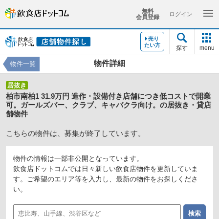
無料
ログイン
会員登録
売り
たい方
探す
menu
物件詳細
物件一覧
居抜き
柏市南柏1 31.9万円 造作・設備付き店舗につき低コストで開業
可。ガールズバー、クラブ、キャバクラ向け。の居抜き・貸店
舗物件
こちらの物件は、募集が終了しています。
物件の情報は一部非公開となっています。
飲食店ドットコムでは日々新しい飲食店物件を更新していま
す。ご希望のエリア等を入力し、最新の物件をお探しくださ
い。