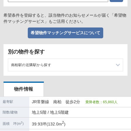
希望条件を登録すると、該当物件のお知らせメールが届く「希望物
件マッチングサービス」もご活用ください。
希望物件マッチングサービスについて
別の物件を探す
南柏駅の近隣駅から探す
柏駅の店舗物件・貸店舗・テナント一覧
物件情報
北小金駅の店舗物件・貸店舗・テナント一覧
JR常磐線 南柏 徒歩2分
最寄駅
乗降者数：65,860人
北柏駅の店舗物件・貸店舗・テナント一覧
地上5階 / 地上5階建
階数/建物
新松戸駅の店舗物件・貸店舗・テナント一覧
2
2
39.93坪(132.0m
)
面積 坪(m
)