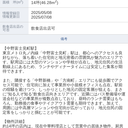
2
2
14坪(46.28m
)
面積 坪(m
)
2025/05/08
情報登録日
情報更新日
2025/07/08
飲食店出店の
飲食店出店可
可否
備考
【中野富士見町駅】
東京メトロ丸ノ内線「中野富士見町」駅は、都心へのアクセスも良
好ながら、落ち着いた住宅街と地元密着の雰囲気が魅力のエリアで
す。駅周辺には大型のマンションや学校が点在し、地元住民の生活
動線上にあるため、ランチやディナータイムには安定した集客が期
待できます。
また、隣接する「中野新橋」や「方南町」エリアにも徒歩圏でアク
セス可能で、住宅街に加えて事業所や小規模オフィスも点在。駅前
の喧騒を避けつつ、しっかりとした地元の固定客層が狙える、まさ
に“知る人ぞ知る”飲食出店向きエリアです。近隣にはバス整備場や運
送会社などの事業所が複数点在しており、昼時のランチ需要はもち
ろん、勤務後の食事やテイクアウト需要も期待できます。加えて、
周囲には中高層マンションや住宅街が広がっており、地元住民の固
定客をしっかりと掴むことが可能です。
【物件詳細】
約14坪の店内は、現在中華料理店として営業中の居抜き物件。厨房