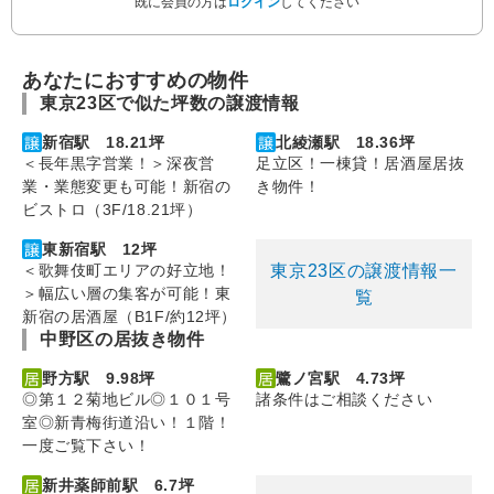
既に会員の方は
ログイン
してください
あなたにおすすめの物件
東京23区で似た坪数の譲渡情報
新宿駅 18.21坪
北綾瀬駅 18.36坪
＜長年黒字営業！＞深夜営
足立区！一棟貸！居酒屋居抜
業・業態変更も可能！新宿の
き物件！
ビストロ（3F/18.21坪）
東新宿駅 12坪
東京23区の譲渡情報一
＜歌舞伎町エリアの好立地！
＞幅広い層の集客が可能！東
覧
新宿の居酒屋（B1F/約12坪）
中野区の居抜き物件
野方駅 9.98坪
鷺ノ宮駅 4.73坪
◎第１２菊地ビル◎１０１号
諸条件はご相談ください
室◎新青梅街道沿い！１階！
一度ご覧下さい！
新井薬師前駅 6.7坪