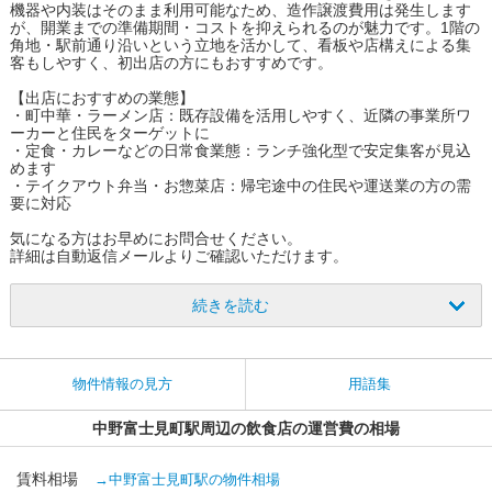
機器や内装はそのまま利用可能なため、造作譲渡費用は発生します
が、開業までの準備期間・コストを抑えられるのが魅力です。1階の
角地・駅前通り沿いという立地を活かして、看板や店構えによる集
客もしやすく、初出店の方にもおすすめです。
【出店におすすめの業態】
・町中華・ラーメン店：既存設備を活用しやすく、近隣の事業所ワ
ーカーと住民をターゲットに
・定食・カレーなどの日常食業態：ランチ強化型で安定集客が見込
めます
・テイクアウト弁当・お惣菜店：帰宅途中の住民や運送業の方の需
要に対応
気になる方はお早めにお問合せください。
詳細は自動返信メールよりご確認いただけます。
続きを読む
物件情報の見方
用語集
中野富士見町駅周辺の飲食店の運営費の相場
賃料相場
→中野富士見町駅の物件相場