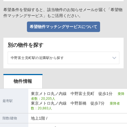
希望条件を登録すると、該当物件のお知らせメールが届く「希望物
件マッチングサービス」もご活用ください。
希望物件マッチングサービスについて
別の物件を探す
中野富士見町駅の近隣駅から探す
方南町駅の店舗物件・貸店舗・テナント一覧
物件情報
中野新橋駅の店舗物件・貸店舗・テナント一覧
東京メトロ丸ノ内線 中野富士見町 徒歩1分
乗降
者数：20,205人
最寄駅
東京メトロ丸ノ内線 中野新橋 徒歩7分
乗降者
数：20,883人
地上1階 /
階数/建物