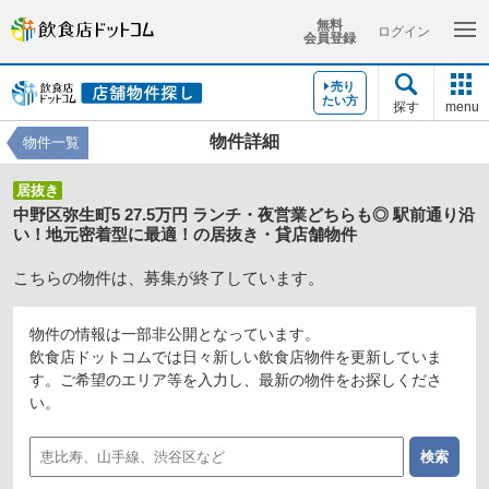
無料
ログイン
会員登録
売り
たい方
探す
menu
物件詳細
物件一覧
居抜き
中野区弥生町5 27.5万円 ランチ・夜営業どちらも◎ 駅前通り沿
い！地元密着型に最適！の居抜き・貸店舗物件
こちらの物件は、募集が終了しています。
物件の情報は一部非公開となっています。
飲食店ドットコムでは日々新しい飲食店物件を更新していま
す。ご希望のエリア等を入力し、最新の物件をお探しくださ
い。