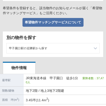
希望条件を登録すると、該当物件のお知らせメールが届く「希望物
件マッチングサービス」もご活用ください。
希望物件マッチングサービスについて
別の物件を探す
甲子園口駅の近隣駅から探す
西宮駅の店舗物件・貸店舗・テナント一覧
物件情報
立花駅の店舗物件・貸店舗・テナント一覧
JR東海道本線 甲子園口 徒歩1分
乗降者数：37,47
さくら夙川駅の店舗物件・貸店舗・テナント一覧
最寄駅
0人
尼崎駅の店舗物件・貸店舗・テナント一覧
地下2階 / 地上3地下2階建
階数/建物
2
2
3.45坪(11.4m
)
面積 坪(m
)