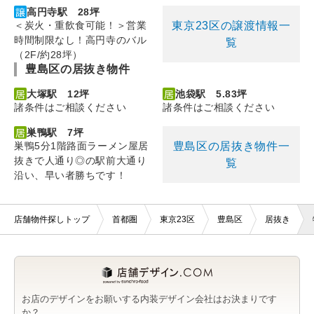
高円寺駅 28坪
東京23区の譲渡情報一
＜炭火・重飲食可能！＞営業
時間制限なし！高円寺のバル
覧
（2F/約28坪）
豊島区の居抜き物件
大塚駅 12坪
池袋駅 5.83坪
諸条件はご相談ください
諸条件はご相談ください
巣鴨駅 7坪
豊島区の居抜き物件一
巣鴨5分1階路面ラーメン屋居
抜きで人通り◎の駅前大通り
覧
沿い、早い者勝ちです！
店舗物件探しトップ
首都圏
東京23区
豊島区
居抜き
お店のデザインをお願いする内装デザイン会社はお決まりです
か？