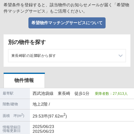
希望条件を登録すると、該当物件のお知らせメールが届く「希望物
件マッチングサービス」もご活用ください。
希望物件マッチングサービスについて
別の物件を探す
東長崎駅の近隣駅から探す
江古田駅の店舗物件・貸店舗・テナント一覧
物件情報
椎名町駅の店舗物件・貸店舗・テナント一覧
西武池袋線 東長崎 徒歩1分
最寄駅
乗降者数：27,613人
桜台駅の店舗物件・貸店舗・テナント一覧
地上2階 /
階数/建物
池袋駅の店舗物件・貸店舗・テナント一覧
2
2
29.53坪(97.62m
)
面積 坪(m
)
2025/06/23
情報登録日
情報更新日
2025/06/23