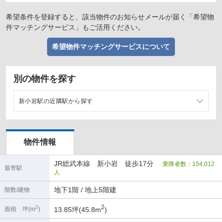
希望条件を登録すると、該当物件のお知らせメールが届く「希望物
件マッチングサービス」もご活用ください。
希望物件マッチングサービスについて
別の物件を探す
新小岩駅の近隣駅から探す
錦糸町駅の店舗物件・貸店舗・テナント一覧
物件情報
平井駅の店舗物件・貸店舗・テナント一覧
JR総武本線 新小岩 徒歩17分
乗降者数：154,012
小岩駅の店舗物件・貸店舗・テナント一覧
最寄駅
人
馬喰町駅の店舗物件・貸店舗・テナント一覧
地下1階 / 地上5階建
階数/建物
2
2
13.85坪(45.8m
)
面積 坪(m
)