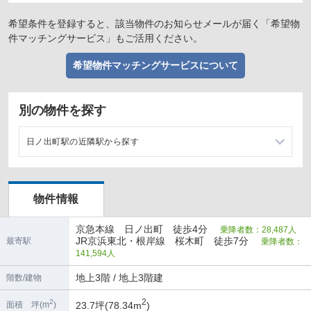
希望条件を登録すると、該当物件のお知らせメールが届く「希望物
件マッチングサービス」もご活用ください。
希望物件マッチングサービスについて
別の物件を探す
日ノ出町駅の近隣駅から探す
黄金町駅の店舗物件・貸店舗・テナント一覧
物件情報
戸部駅の店舗物件・貸店舗・テナント一覧
京急本線 日ノ出町 徒歩4分
乗降者数：28,487人
南太田駅の店舗物件・貸店舗・テナント一覧
JR京浜東北・根岸線 桜木町 徒歩7分
最寄駅
乗降者数：
141,594人
横浜駅の店舗物件・貸店舗・テナント一覧
地上3階 / 地上3階建
階数/建物
2
2
23.7坪(78.34m
)
面積 坪(m
)