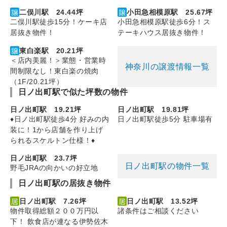
二俣川駅 24.44坪
小田急相模原駅 25.67坪
二俣川駅徒歩15分！ケーキ店
小田急相模原駅徒歩6分！ス
居抜き物件！
テーキハウス居抜き物件！
東白楽駅 20.21坪
＜店内美麗！＞業態・営業時
神奈川の譲渡情報一覧
間制限なし！東白楽の焼肉
（1F/20.21坪）
日ノ出町駅で似た坪数の物件
日ノ出町駅 19.21坪
日ノ出町駅 19.81坪
♦日ノ出町駅徒歩4分 好みの内
日ノ出町駅徒歩5分 駐車場有
装に！1から店舗を作り上げ
られるスケルトン仕様！♦
日ノ出町駅 23.7坪
日ノ出町駅の物件一覧
野毛JRAの向かいの好立地
日ノ出町駅の居抜き物件
日ノ出町駅 7.26坪
日ノ出町駅 13.52坪
物件取得総額２００万円以
諸条件はご相談ください
下！ 飲食店が連なる伊勢佐木