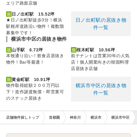
エリア路面店舗
日ノ出町駅 15.52坪
日ノ出町駅の居抜き物
★日ノ出町駅徒歩3分！横浜
駅根岸道路沿い物件！複数階
件一覧
募集中です！
横浜市中区の居抜き物件
山手駅 6.72坪
桜木町駅 10.56坪
本牧通り沿い！飲食店居抜き
前テナントは営業30年の人気
物件！Bar等最適！
店！個人開業向きの韓国料理
店居抜き店舗
黄金町駅 10.91坪
横浜市中区の居抜き物
物件取得総額２００万円以
下！造作譲渡無償・即営業可
件一覧
のスナック居抜き
店舗物件探しトップ
首都圏
神奈川
横浜市
横浜市中区