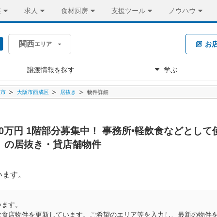
装
求人
食材厨房
支援ツール
ノウハウ
関西
お
エリア
譲渡情報を探す
学ぶ
阪市
大阪市西成区
居抜き
物件詳細
.0万円 1階部分募集中！ 事務所•軽飲食などとし
。の居抜き・貸店舗物件
います。
います。
飲食店物件を更新しています。ご希望のエリア等を入力し、最新の物件