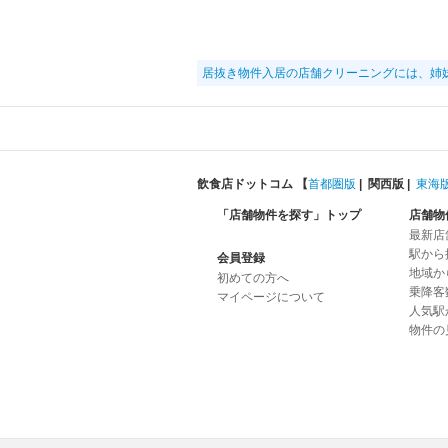
居抜き物件入居の店舗クリーニングには、姉
飲食店ドットコム 【
首都圏版
|
関西版
|
東海
「店舗物件を探す」トップ
店舗物
最新店
駅から
会員登録
地域か
初めての方へ
乗降客
マイページについて
人気駅
物件の