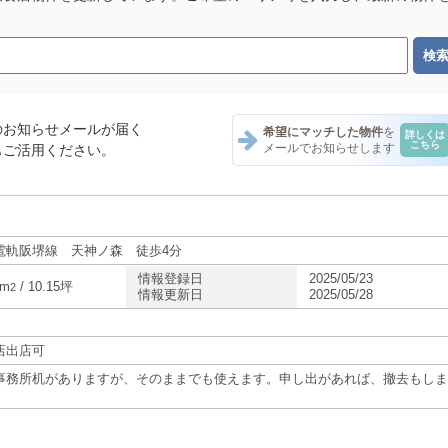
のお知らせメールが届く
希望にマッチした物件
を
詳しくは
こちら
メールでお知らせします
もご活用ください。
電軌阪堺線 天神ノ森 徒歩4分
情報登録日
2025/05/23
5m
/ 10.15坪
2
情報更新日
2025/05/28
店出店可
事務所机がありますが、そのままでも使えます。申し出があれば、撤去もしま