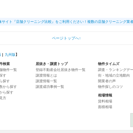
妹サイト『店舗クリーニング比較』をご利用ください！複数の店舗クリーニング業
ページトップへ↑
版
|
九州版
】
件検索
居抜き・譲渡トップ
物件タイムズ
舗物件一覧
登録不動産会社居抜き物件一覧
調査・ランキングデ
探す
譲渡情報とは
街・地域の立地動向
ら探す
譲渡情報一覧
開業者の声
数から探す
譲渡成功事例一覧
物件探しのコツ
から探す
相場情報
見方
賃料相場
面積相場