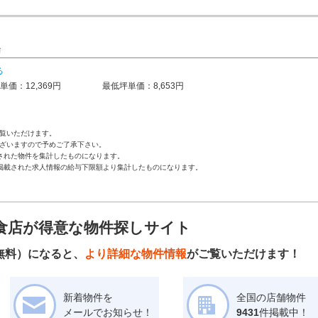
場
る
単価：12,369円
最低坪単価：8,653円
覧いただけます。
ざいますので予めご了承下さい。
された物件を集計したものになります。
掲載された求人情報の給与下限額より集計したものになります。
食店が得意な物件探しサイト
無料）になると、
より詳細な物件情報
がご覧いただけます！
新着物件を
全国の店舗物件
メールでお知らせ！
9431
件掲載中！