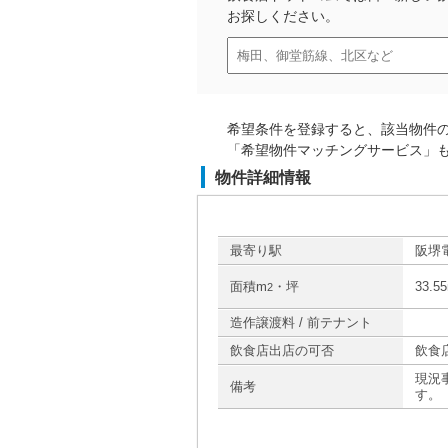
お探しください。
希望条件を登録すると、該当物件
「希望物件マッチングサービス」
物件詳細情報
最寄り駅
阪堺
面積m
・坪
33.5
2
造作譲渡料 / 前テナント
飲食店出店の可否
飲食
現況
備考
す。