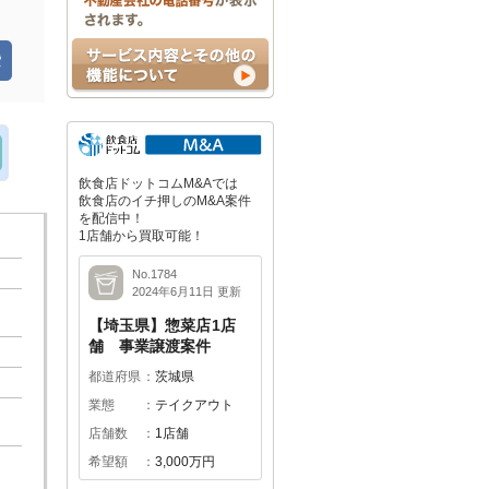
飲食店ドットコムM&Aでは
飲食店のイチ押しのM&A案件
を配信中！
1店舗から買取可能！
No.1784
2024年6月11日 更新
【埼玉県】惣菜店1店
舗 事業譲渡案件
都道府県
茨城県
業態
テイクアウト
店舗数
1店舗
希望額
3,000万円