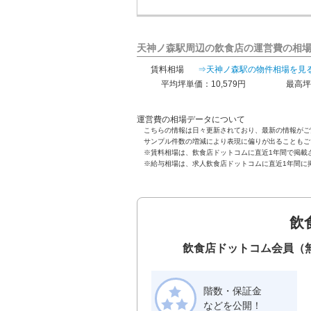
天神ノ森駅周辺の飲食店の運営費の相
賃料相場
⇒天神ノ森駅の物件相場を見
平均坪単価：10,579円
最高坪
運営費の相場データについて
こちらの情報は日々更新されており、最新の情報がご
サンプル件数の増減により表現に偏りが出ることもご
※賃料相場は、飲食店ドットコムに直近1年間で掲載
※給与相場は、求人飲食店ドットコムに直近1年間に
飲
飲食店ドットコム会員（
階数・保証金
などを公開！