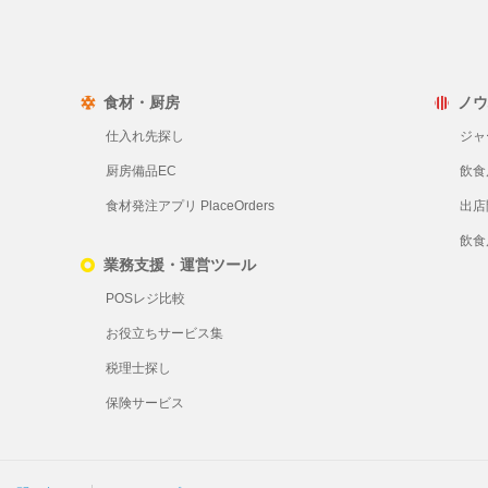
食材・厨房
ノウ
仕入れ先探し
ジャ
厨房備品EC
飲食
食材発注アプリ PlaceOrders
出店
飲食
業務支援・運営ツール
POSレジ比較
お役立ちサービス集
税理士探し
保険サービス