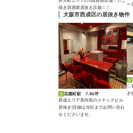
弁天町エリアの1階路面店舗！たこ
ー
焼き居酒屋居抜き店舗！！
大阪市西成区の居抜き物件
◇
き
花園町駅 7.96坪
西成エリア美内装のスナックビル
居抜き!詳細は当社までお問い合わ
せくださいませ。