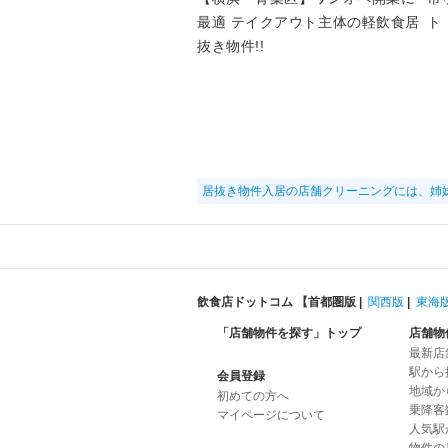
最適 テイクアウト主体の軽飲食居
ト
抜き物件!!
居抜き物件入居の店舗クリーニングには、姉
飲食店ドットコム 【
首都圏版
|
関西版
|
東海
「店舗物件を探す」トップ
店舗物
最新店
駅から
会員登録
地域か
初めての方へ
乗降客
マイページについて
人気駅