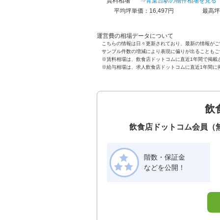
賃料相場
⇒青葉台駅の物件相場を見る
平均坪単価：16,497円
最高坪
運営費の相場データについて
こちらの情報は日々更新されており、最新の情報がご
サンプル件数の増減により表現に偏りが出ることもご
※賃料相場は、飲食店ドットコムに直近1年間で掲載
※給与相場は、求人飲食店ドットコムに直近1年間に
飲
飲食店ドットコム会員（
階数・保証金
などを公開！