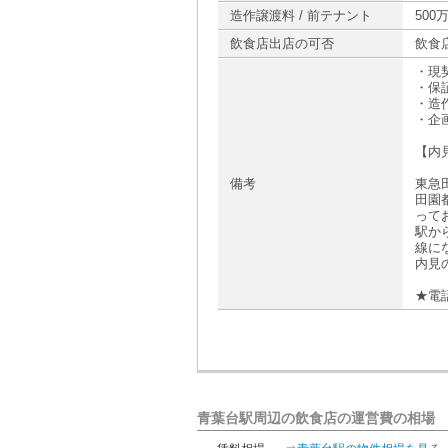
造作譲渡料 / 前テナント
500
飲食店出店の可否
飲食
・現
・保
・造作
・企
【内
備考
東急
田園
って
駅か
線に
内見
★電
青葉台駅周辺の飲食店の運営費の相場