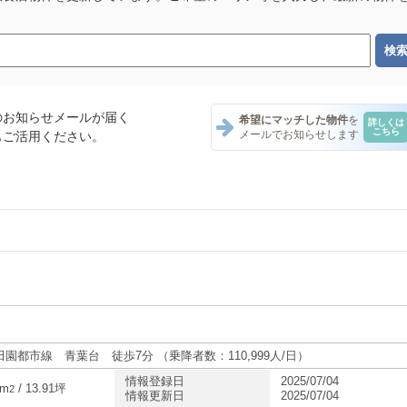
のお知らせメールが届く
希望にマッチした物件
を
詳しくは
こちら
メールでお知らせします
もご活用ください。
ント一覧
ナント一覧
ナント一覧
園都市線 青葉台 徒歩7分 （乗降者数：110,999人/日）
情報登録日
2025/07/04
8m
/ 13.91坪
2
情報更新日
2025/07/04
ナント一覧