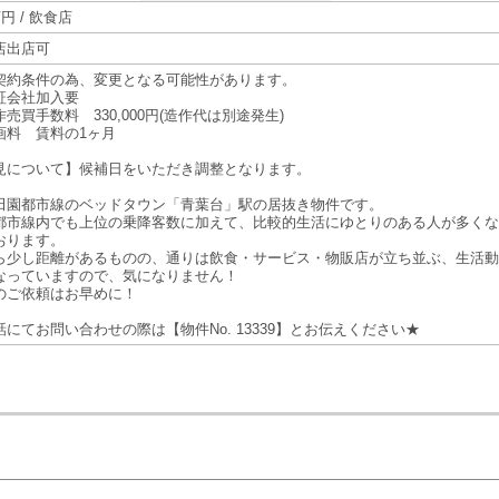
万円 / 飲食店
店出店可
契約条件の為、変更となる可能性があります。
証会社加入要
売買手数料 330,000円(造作代は別途発生)
画料 賃料の1ヶ月
見について】候補日をいただき調整となります。
田園都市線のベッドタウン「青葉台」駅の居抜き物件です。
都市線内でも上位の乗降客数に加えて、比較的生活にゆとりのある人が多くな
おります。
ら少し距離があるものの、通りは飲食・サービス・物販店が立ち並ぶ、生活動
なっていますので、気になりません！
のご依頼はお早めに！
話にてお問い合わせの際は【物件No. 13339】とお伝えください★