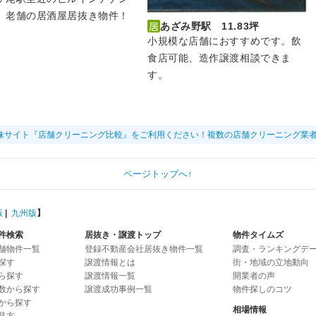
 老舗の居酒屋居抜き物件！
あざみ野駅 11.83坪
小規模な店舗におすすめです。飲
食店可能、造作譲渡相談できま
す。
妹サイト『店舗クリーニング比較』をご利用ください！複数の店舗クリーニング業
ページトップへ↑
版
|
九州版
】
件検索
居抜き・譲渡トップ
物件タイムズ
舗物件一覧
登録不動産会社居抜き物件一覧
調査・ランキングデ
探す
譲渡情報とは
街・地域の立地動向
ら探す
譲渡情報一覧
開業者の声
数から探す
譲渡成功事例一覧
物件探しのコツ
から探す
相場情報