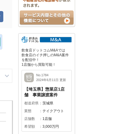
飲食店ドットコムM&Aでは
飲食店のイチ押しのM&A案件
を配信中！
1店舗から買取可能！
No.1784
2024年6月11日 更新
【埼玉県】惣菜店1店
舗 事業譲渡案件
都道府県
茨城県
業態
テイクアウト
店舗数
1店舗
希望額
3,000万円