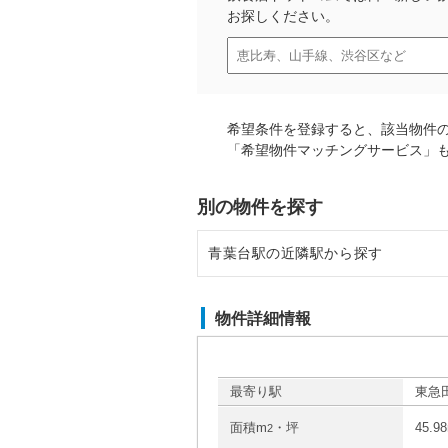
お探しください。
希望条件を登録すると、該当物件
「希望物件マッチングサービス」
別の物件を探す
青葉台駅の近隣駅から探す
田奈駅の店舗物件・貸店舗・テナ
物件詳細情報
藤が丘駅の店舗物件・貸店舗・テ
長津田駅の店舗物件・貸店舗・テ
最寄り駅
東急田
面積m
・坪
45.9
2
市が尾駅の店舗物件・貸店舗・テ