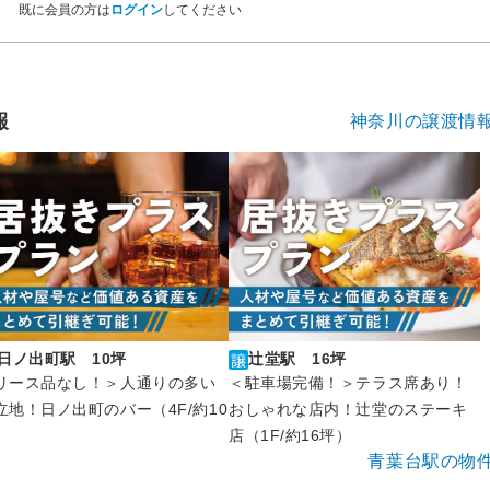
既に会員の方は
ログイン
してください
報
神奈川の譲渡情
日ノ出町駅 10坪
辻堂駅 16坪
リース品なし！＞人通りの多い
＜駐車場完備！＞テラス席あり！
立地！日ノ出町のバー（4F/約10
おしゃれな店内！辻堂のステーキ
）
店（1F/約16坪）
青葉台駅の物