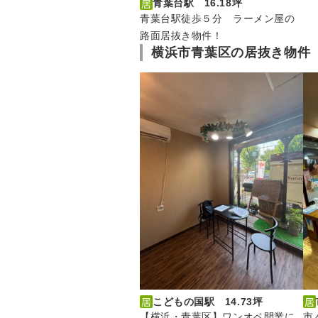
青葉台駅 16.18坪
青葉台駅徒歩５分 ラーメン屋の
路面居抜き物件！
横浜市青葉区の居抜き物件
こどもの国駅 14.73坪
【横浜・青葉区】ワンオペ開業に
市