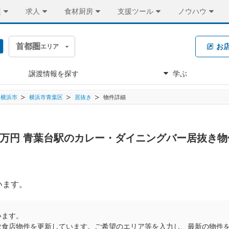
装
求人
食材厨房
支援ツール
ノウハウ
首都圏
お
エリア
譲渡情報を探す
学ぶ
横浜市
横浜市青葉区
居抜き
物件詳細
.8万円 青葉台駅のカレー・ダイニングバー居抜き
います。
います。
飲食店物件を更新しています。ご希望のエリア等を入力し、最新の物件