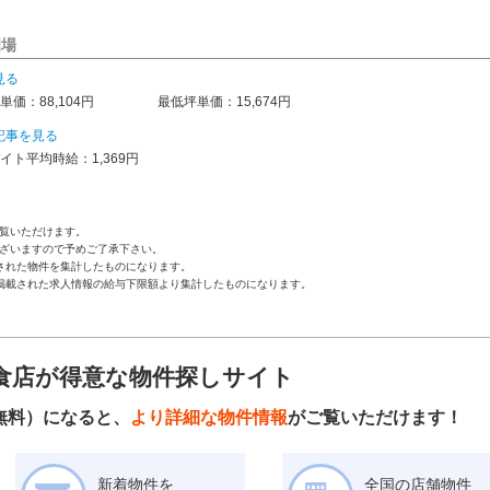
相場
見る
単価：88,104円
最低坪単価：15,674円
記事を見る
イト平均時給：1,369円
覧いただけます。
ざいますので予めご了承下さい。
された物件を集計したものになります。
掲載された求人情報の給与下限額より集計したものになります。
食店が得意な物件探しサイト
無料）になると、
より詳細な物件情報
がご覧いただけます！
新着物件を
全国の店舗物件