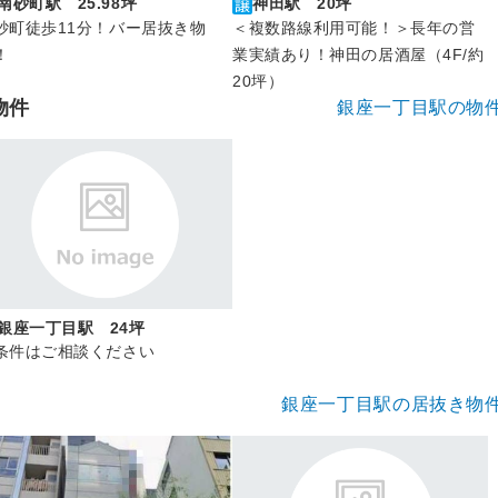
神田駅 20坪
南砂町駅 25.98坪
＜複数路線利用可能！＞長年の営
砂町徒歩11分！バー居抜き物
業実績あり！神田の居酒屋（4F/約
！
20坪）
物件
銀座一丁目駅の物
銀座一丁目駅 24坪
条件はご相談ください
銀座一丁目駅の居抜き物