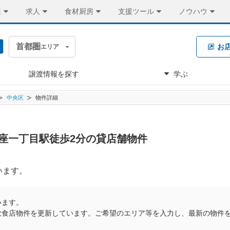
装
求人
食材厨房
支援ツール
ノウハウ
首都圏
お
エリア
譲渡情報を探す
学ぶ
中央区
物件詳細
 銀座一丁目駅徒歩2分の貸店舗物件
います。
います。
飲食店物件を更新しています。ご希望のエリア等を入力し、最新の物件