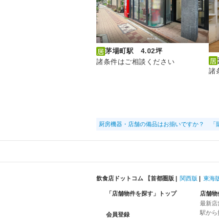
茅場町駅 4.02坪
諸条件はご相談ください
諸
厨房機器・店舗の備品はお揃いですか？ 「
飲食店ドットコム 【
首都圏版
|
関西版
|
東海
「店舗物件を探す」トップ
店舗物
最新店
駅から
会員登録