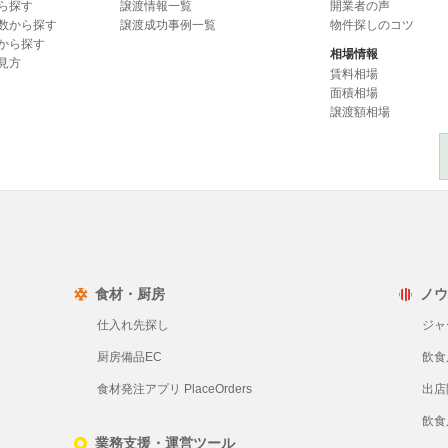
ら探す
譲渡情報一覧
開業者の声
数から探す
譲渡成功事例一覧
物件探しのコツ
から探す
相場情報
見方
賃料相場
面積相場
譲渡額相場
食材・厨房
ノウ
仕入れ先探し
ジャ
厨房備品EC
飲食
食材発注アプリ PlaceOrders
出店
飲食
業務支援・運営ツール