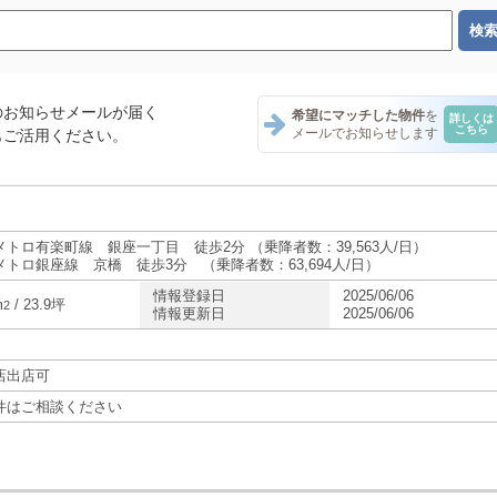
のお知らせメールが届く
希望にマッチした物件
を
詳しくは
こちら
メールでお知らせします
もご活用ください。
メトロ有楽町線 銀座一丁目 徒歩2分 （乗降者数：39,563人/日）
メトロ銀座線 京橋 徒歩3分 （乗降者数：63,694人/日）
情報登録日
2025/06/06
m
/ 23.9坪
2
情報更新日
2025/06/06
店出店可
件はご相談ください