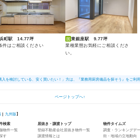
浜町駅 14.77坪
東銀座駅 9.77坪
条件はご相談ください
業種業態お気軽にご相談くださ
い。
購入を検討している、安く買いたい！」方は、『業務用厨房備品を探そう』をご利
ページトップへ↑
版
|
九州版
】
件検索
居抜き・譲渡トップ
物件タイムズ
舗物件一覧
登録不動産会社居抜き物件一覧
調査・ランキングデ
探す
譲渡情報とは
街・地域の立地動向