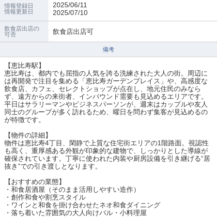
2025/06/11
情報登録日
情報更新日
2025/07/10
飲食店出店の
飲食店出店可
可否
備考
【恵比寿駅】
恵比寿は、都内でも屈指の人気を誇る洗練された大人の街。周辺に
は再開発で注目を集める「恵比寿ガーデンプレイス」や、高感度な
飲食店、カフェ、セレクトショップが点在し、地元住民のみなら
ず、遠方からの来街者、インバウンド需要も見込めるエリアです。
平日はサラリーマンやビジネスパーソンが、週末はカップルや友人
同士のグループが多く訪れるため、曜日を問わず集客が見込めるの
が特徴です。
【物件の詳細】
物件は恵比寿4丁目、閑静で上質な住宅街エリアの1階路面。視認性
も高く、重厚感ある外観が印象的な建物で、しっかりとした導線が
確保されています。丁寧に使われた内装や厨房設備を引き継げる“居
抜き”での引き渡しとなります。
【おすすめの業態】
・和食居酒屋（そのまま活用しやすい造作）
・創作和食や割烹スタイル
・ワインと和食を掛け合わせたネオ和食ダイニング
・落ち着いた雰囲気の大人向けバル・小料理屋