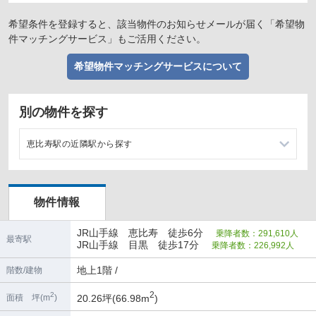
希望条件を登録すると、該当物件のお知らせメールが届く「希望物
件マッチングサービス」もご活用ください。
希望物件マッチングサービスについて
別の物件を探す
恵比寿駅の近隣駅から探す
目黒駅の店舗物件・貸店舗・テナント一覧
物件情報
渋谷駅の店舗物件・貸店舗・テナント一覧
JR山手線 恵比寿 徒歩6分
乗降者数：291,610人
中目黒駅の店舗物件・貸店舗・テナント一覧
最寄駅
JR山手線 目黒 徒歩17分
乗降者数：226,992人
大崎駅の店舗物件・貸店舗・テナント一覧
地上1階 /
階数/建物
2
2
20.26坪(66.98m
)
面積 坪(m
)