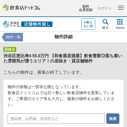
無料
ログイン
会員登録
売り
たい方
探す
menu
物件詳細
物件一覧
居抜き
渋谷区恵比寿4 55.0万円 【和食屋居酒屋】飲食需要◎落ち着い
た雰囲気が漂うエリア！の居抜き・貸店舗物件
こちらの物件は、募集が終了しています。
物件の情報は一部非公開となっています。
飲食店ドットコムでは日々新しい飲食店物件を更新していま
す。ご希望のエリア等を入力し、最新の物件をお探しくださ
い。