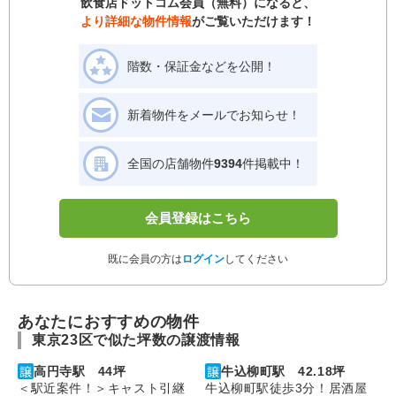
飲食店ドットコム会員（無料）になると、
より詳細な物件情報
がご覧いただけます！
階数・保証金などを公開！
新着物件をメールでお知らせ！
全国の店舗物件
9394
件掲載中！
会員登録はこちら
既に会員の方は
ログイン
してください
あなたにおすすめの物件
東京23区で似た坪数の譲渡情報
高円寺駅 44坪
牛込柳町駅 42.18坪
＜駅近案件！＞キャスト引継
牛込柳町駅徒歩3分！居酒屋