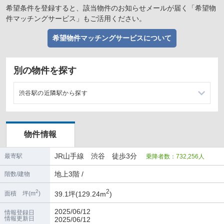
希望条件を登録すると、該当物件のお知らせメールが届く「希望物
件マッチングサービス」もご活用ください。
希望物件マッチングサービスについて
別の物件を探す
渋谷駅の近隣駅から探す
恵比寿駅の店舗物件・貸店舗・テナント一覧
物件情報
原宿駅の店舗物件・貸店舗・テナント一覧
JR山手線 渋谷 徒歩3分
最寄駅
乗降者数：732,256人
新宿駅の店舗物件・貸店舗・テナント一覧
地上3階 /
階数/建物
表参道駅の店舗物件・貸店舗・テナント一覧
2
2
39.1坪(129.24m
)
面積 坪(m
)
2025/06/12
情報登録日
情報更新日
2025/06/12