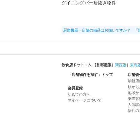
ダイニングバー居抜き物件
厨房機器・店舗の備品はお揃いですか？ 「
飲食店ドットコム 【
首都圏版
|
関西版
|
東海
「店舗物件を探す」トップ
店舗物
最新店
駅から
会員登録
地域か
初めての方へ
乗降客
マイページについて
人気駅
物件の