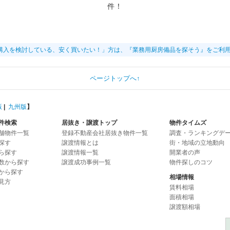
件！
購入を検討している、安く買いたい！」方は、『業務用厨房備品を探そう』をご利
ページトップへ↑
版
|
九州版
】
件検索
居抜き・譲渡トップ
物件タイムズ
舗物件一覧
登録不動産会社居抜き物件一覧
調査・ランキングデ
探す
譲渡情報とは
街・地域の立地動向
ら探す
譲渡情報一覧
開業者の声
数から探す
譲渡成功事例一覧
物件探しのコツ
から探す
相場情報
見方
賃料相場
面積相場
譲渡額相場