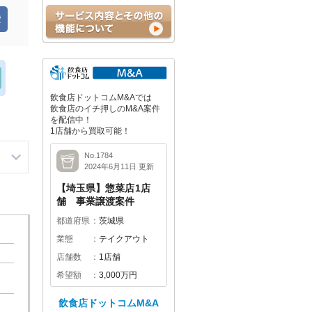
飲食店ドットコムM&Aでは
飲食店のイチ押しのM&A案件
を配信中！
1店舗から買取可能！
No.1784
2024年6月11日 更新
【埼玉県】惣菜店1店
舗 事業譲渡案件
都道府県
茨城県
業態
テイクアウト
店舗数
1店舗
希望額
3,000万円
飲食店ドットコムM&A