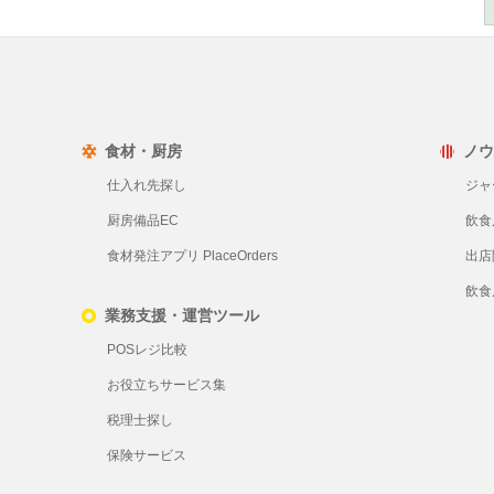
食材・厨房
ノウ
仕入れ先探し
ジャ
厨房備品EC
飲食
食材発注アプリ PlaceOrders
出店
飲食
業務支援・運営ツール
POSレジ比較
お役立ちサービス集
税理士探し
保険サービス