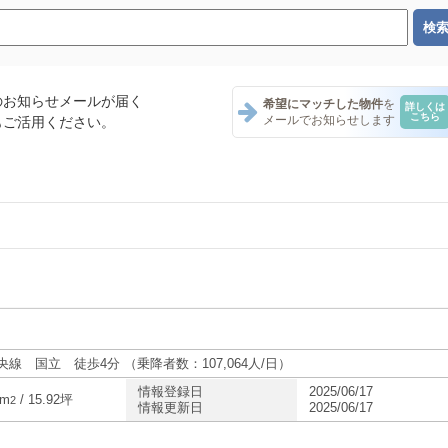
のお知らせメールが届く
希望にマッチした物件
を
詳しくは
こちら
メールでお知らせします
もご活用ください。
ント一覧
テナント一覧
ント一覧
央線 国立 徒歩4分 （乗降者数：107,064人/日）
情報登録日
2025/06/17
4m
/ 15.92坪
2
情報更新日
2025/06/17
ナント一覧