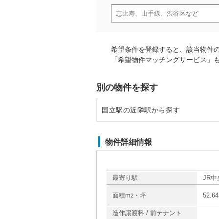
希望条件を登録すると、該当物件
「希望物件マッチングサービス」
別の物件を探す
国立駅の近隣駅から探す
立川駅の店舗物件・貸店舗・テナ
物件詳細情報
西国分寺駅の店舗物件・貸店舗・
日野駅の店舗物件・貸店舗・テナ
最寄り駅
JR中
面積m
・坪
52.6
2
国分寺駅の店舗物件・貸店舗・テ
造作譲渡料 / 前テナント