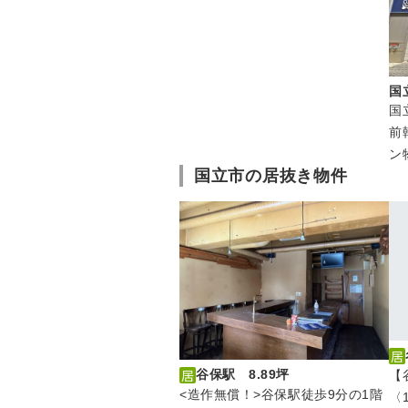
国
国
前
ン
国立市の居抜き物件
谷保駅 8.89坪
【
<造作無償！>谷保駅徒歩9分の1階
〈