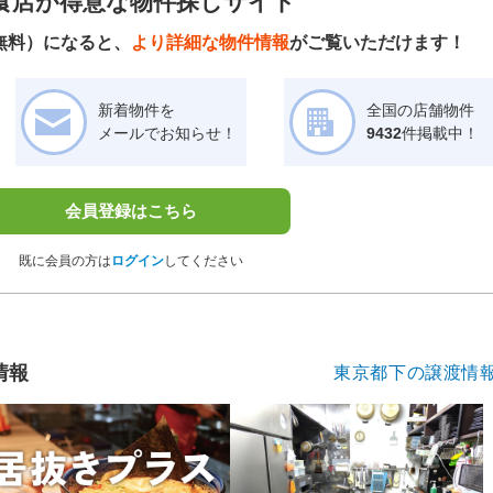
食店が得意な物件探しサイト
無料）になると、
より詳細な物件情報
がご覧いただけます！
新着物件を
全国の店舗物件
メールでお知らせ！
9432
件掲載中！
会員登録はこちら
既に会員の方は
ログイン
してください
情報
東京都下の譲渡情