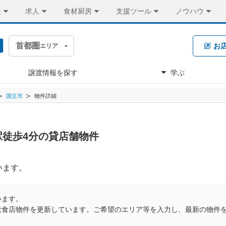
装
求人
食材厨房
支援ツール
ノウハウ
首都圏
お
エリア
譲渡情報を探す
学ぶ
国立市
物件詳細
立駅徒歩4分の貸店舗物件
います。
います。
飲食店物件を更新しています。ご希望のエリア等を入力し、最新の物件