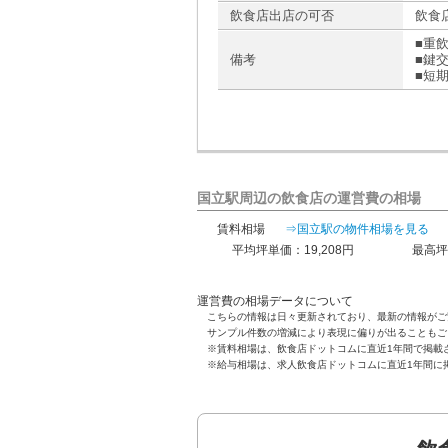
飲食店出店の可否
飲食
■重
備考
■鍵交
■短
国立駅周辺の飲食店の運営費の相場
賃料相場
⇒国立駅の物件相場を見る
平均坪単価：19,208円
最高坪
運営費の相場データについて
こちらの情報は日々更新されており、最新の情報がご
サンプル件数の増減により表現に偏りが出ることもご
※賃料相場は、飲食店ドットコムに直近1年間で掲載
※給与相場は、求人飲食店ドットコムに直近1年間に