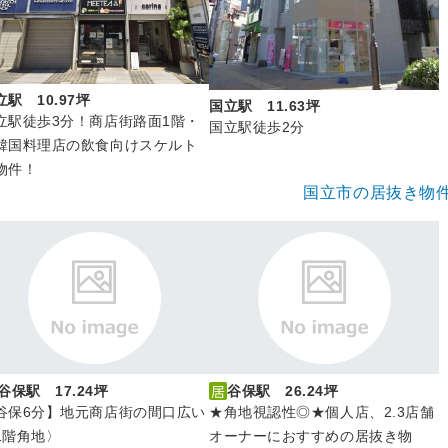
立駅 10.97坪
国立駅 11.63坪
立駅徒歩3分！商店街路面1階・
国立駅徒歩2分
韓国料理店の飲食向けスケルト
物件！
国立市の居抜き物
谷保駅 17.24坪
谷保駅 26.24坪
谷保6分】地元商店街の間口広い
★角地視認性◎★個人店、2.3店舗
1階角地〉
オーナーにおすすめの居抜き物